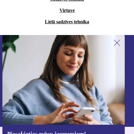
Virtuve
Lielā sadzīves tehnika
Piesakieties mūsu jaunumu
saņemšanai!
Nekad vairs nepalaidiet garām nevienu
piedāvājumu.
Reģistrēties
Informāciju par personas datu izmantošanu varat atrast mūsu
Privātuma politikā
.
Piesakieties mūsu jaunumiem!