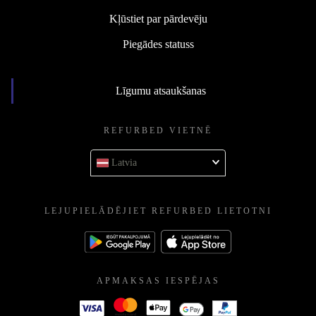
Kļūstiet par pārdevēju
Piegādes statuss
Līgumu atsaukšanas
REFURBED VIETNĒ
Latvia
LEJUPIELĀDĒJIET REFURBED LIETOTNI
APMAKSAS IESPĒJAS