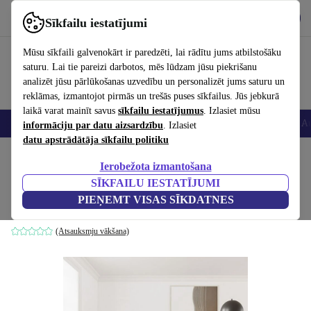
Lejupielādēt lietotni
Lejupielādēt
Sīkfailu iestatījumi
Izmantojiet refurbed ātri un viegli
Mūsu sīkfaili galvenokārt ir paredzēti, lai rādītu jums atbilstošāku
saturu. Lai tie pareizi darbotos, mēs lūdzam jūsu piekrišanu
analizēt jūsu pārlūkošanas uzvedību un personalizēt jums saturu un
reklāmas, izmantojot pirmās un trešās puses sīkfailus. Jūs jebkurā
laikā varat mainīt savus
sīkfailu iestatījumus
. Izlasiet mūsu
Viedtālruņi
Portatīvie datori
Planšetes
Viedpulksteņi
Aksesuāri
Au
informāciju par datu aizsardzību
. Izlasiet
datu apstrādātāja sīkfailu politiku
Sākums
Produkti
Mājsaimniecība
Mēbeles
Ierobežota izmantošana
SĪKFAILU IESTATĪJUMI
Landon dīvāns 3 vietu Agnes Brown
PIEŅEMT VISAS SĪKDATNES
brūns
(Atsauksmju vākšana)