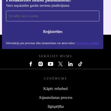
Lejupielādējiet refurbed lietotni
Vairs nepalaidiet garām nevienu piedāvājumu
iOS un Android ierīcēm
Reģistrēties
Informāciju par personas datu izmantošanu var atrast mūsu
Privātuma politikā
REFURBED - RETHINK NEW.
SEKOJIET MUMS
UZŅĒMUMS
Kāpēc refurbed
Atjaunošanas process
Ilgtspējība