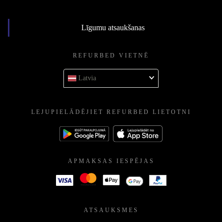
Līgumu atsaukšanas
REFURBED VIETNĒ
Latvia
LEJUPIELĀDĒJIET REFURBED LIETOTNI
APMAKSAS IESPĒJAS
ATSAUKSMES