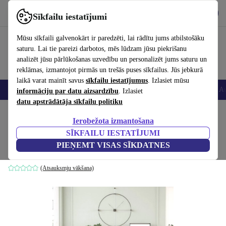
Lejupielādēt lietotni
Lejupielādēt
Sīkfailu iestatījumi
Izmantojiet refurbed ātri un viegli
Mūsu sīkfaili galvenokārt ir paredzēti, lai rādītu jums atbilstošāku
saturu. Lai tie pareizi darbotos, mēs lūdzam jūsu piekrišanu
analizēt jūsu pārlūkošanas uzvedību un personalizēt jums saturu un
reklāmas, izmantojot pirmās un trešās puses sīkfailus. Jūs jebkurā
laikā varat mainīt savus
sīkfailu iestatījumus
. Izlasiet mūsu
Viedtālruņi
Portatīvie datori
Planšetes
Viedpulksteņi
Aksesuāri
Au
informāciju par datu aizsardzību
. Izlasiet
datu apstrādātāja sīkfailu politiku
Sākums
Produkti
Mājsaimniecība
Mēbeles
Ierobežota izmantošana
SĪKFAILU IESTATĪJUMI
konsoles galds ar plauktu brūns
PIEŅEMT VISAS SĪKDATNES
brūns
(Atsauksmju vākšana)