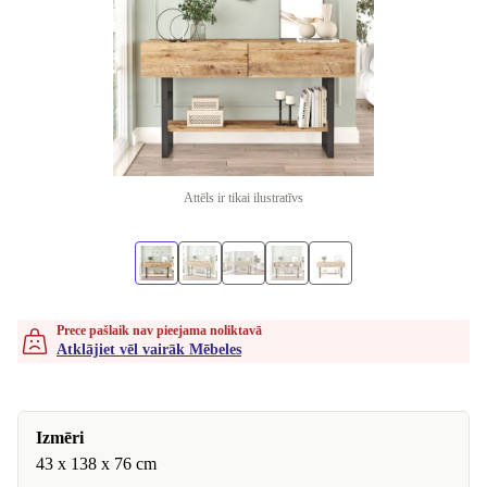
Attēls ir tikai ilustratīvs
Prece pašlaik nav pieejama noliktavā
Atklājiet vēl vairāk Mēbeles
Izmēri
43 x 138 x 76 cm