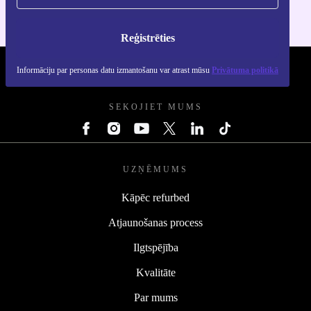
Reģistrēties
Informāciju par personas datu izmantošanu var atrast mūsu
Privātuma politikā
REFURBED - RETHINK NEW.
SEKOJIET MUMS
UZŅĒMUMS
Kāpēc refurbed
Atjaunošanas process
Ilgtspējība
Kvalitāte
Par mums