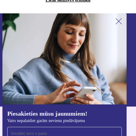
Piesakieties mūsu jaunumu
saņemšanai!
Nekad vairs nepalaidiet garām nevienu
piedāvājumu.
Reģistrēties
Informāciju par personas datu izmantošanu varat atrast mūsu
Privātuma politikā
.
Piesakieties mūsu jaunumiem!
Lejupielādējiet refurbed lietotni
Vairs nepalaidiet garām nevienu piedāvājumu
iOS un Android ierīcēm