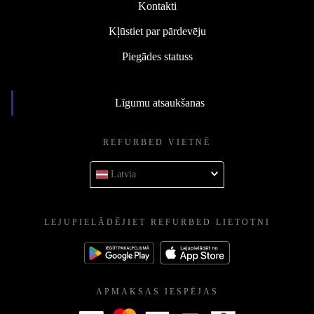
Kontakti
Kļūstiet par pārdevēju
Piegādes statuss
Līgumu atsaukšanas
REFURBED VIETNĒ
Latvia
LEJUPIELĀDĒJIET REFURBED LIETOTNI
APMAKSAS IESPĒJAS