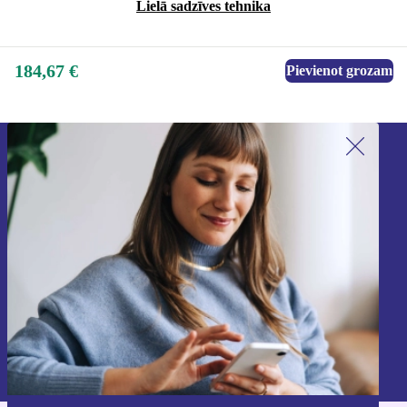
Lielā sadzīves tehnika
184,67 €
Pievienot grozam
Piesakieties mūsu jaunumu
saņemšanai!
Nekad vairs nepalaidiet garām nevienu
piedāvājumu.
Reģistrēties
Informāciju par personas datu izmantošanu varat atrast mūsu
Privātuma politikā
.