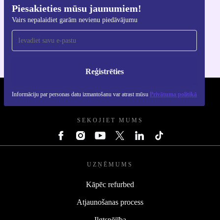
Piesakieties mūsu jaunumiem!
Lejupielādējiet refurbed lietotni
Vairs nepalaidiet garām nevienu piedāvājumu
iOS un Android ierīcēm
Reģistrēties
Informāciju par personas datu izmantošanu var atrast mūsu
Privātuma politikā
REFURBED - RETHINK NEW.
SEKOJIET MUMS
UZŅĒMUMS
Kāpēc refurbed
Atjaunošanas process
Ilgtspējība