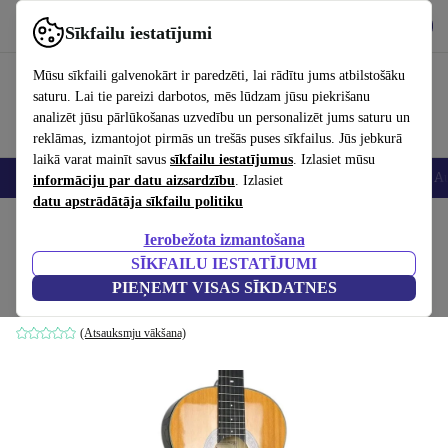
Lejupielādēt lietotni
Lejupielādēt
Sīkfailu iestatījumi
Izmantojiet refurbed ātri un viegli
Mūsu sīkfaili galvenokārt ir paredzēti, lai rādītu jums atbilstošāku
saturu. Lai tie pareizi darbotos, mēs lūdzam jūsu piekrišanu
analizēt jūsu pārlūkošanas uzvedību un personalizēt jums saturu un
reklāmas, izmantojot pirmās un trešās puses sīkfailus. Jūs jebkurā
laikā varat mainīt savus
sīkfailu iestatījumus
. Izlasiet mūsu
Viedtālruņi
Portatīvie datori
Planšetes
Viedpulksteņi
Aksesuāri
Au
informāciju par datu aizsardzību
. Izlasiet
datu apstrādātāja sīkfailu politiku
Sākums
Produkti
Mājsaimniecība
Mūzikas Instrumenti
Ierobežota izmantošana
SĪKFAILU IESTATĪJUMI
Kay Acoustic C950 - Natural
PIEŅEMT VISAS SĪKDATNES
184
,67 €
Dabas krāsa
(Atsauksmju vākšana)