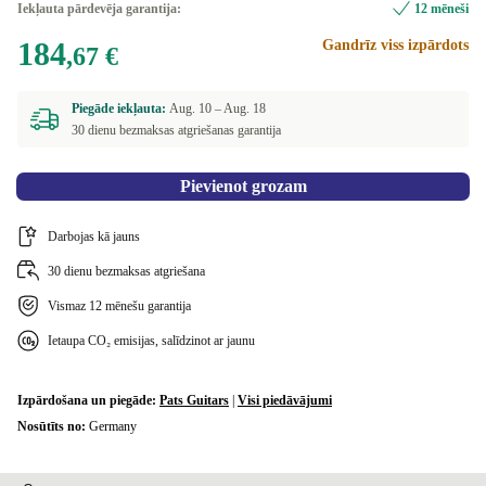
Iekļauta pārdevēja garantija:
12 mēneši
184
Gandrīz viss izpārdots
,67 €
Piegāde iekļauta:
Aug. 10 –
Aug. 18
30 dienu bezmaksas atgriešanas garantija
Pievienot grozam
Darbojas kā jauns
30 dienu bezmaksas atgriešana
Vismaz 12 mēnešu garantija
Ietaupa CO₂ emisijas, salīdzinot ar jaunu
Izpārdošana un piegāde:
Pats Guitars
|
Visi piedāvājumi
Nosūtīts no:
Germany