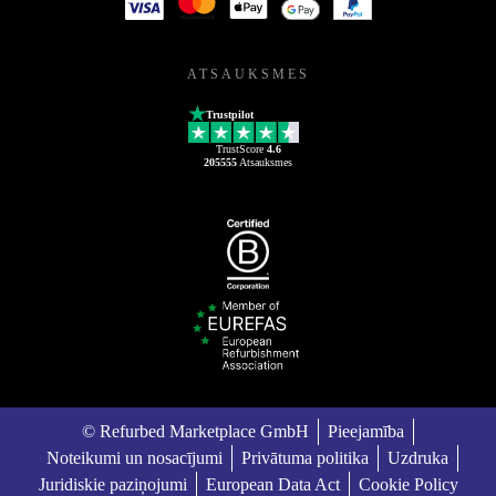
ATSAUKSMES
Trustpilot
TrustScore
4.6
205555
Atsauksmes
© Refurbed Marketplace GmbH
Pieejamība
Noteikumi un nosacījumi
Privātuma politika
Uzdruka
Juridiskie paziņojumi
European Data Act
Cookie Policy