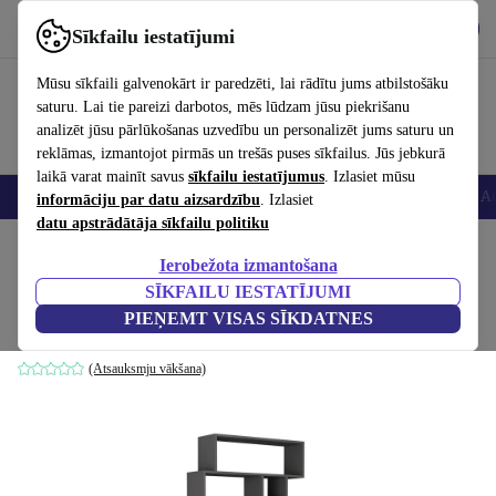
Lejupielādēt lietotni
Lejupielādēt
Sīkfailu iestatījumi
Izmantojiet refurbed ātri un viegli
Mūsu sīkfaili galvenokārt ir paredzēti, lai rādītu jums atbilstošāku
saturu. Lai tie pareizi darbotos, mēs lūdzam jūsu piekrišanu
analizēt jūsu pārlūkošanas uzvedību un personalizēt jums saturu un
reklāmas, izmantojot pirmās un trešās puses sīkfailus. Jūs jebkurā
laikā varat mainīt savus
sīkfailu iestatījumus
. Izlasiet mūsu
Viedtālruņi
Portatīvie datori
Planšetes
Viedpulksteņi
Aksesuāri
Au
informāciju par datu aizsardzību
. Izlasiet
datu apstrādātāja sīkfailu politiku
Sākums
Produkti
Mājsaimniecība
Mēbeles
Ierobežota izmantošana
SĪKFAILU IESTATĪJUMI
Karmato grāmatu plaukts antracīts
PIEŅEMT VISAS SĪKDATNES
antracīts
(Atsauksmju vākšana)