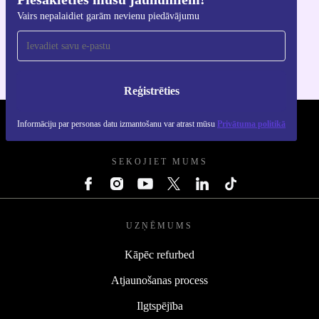
Lejupielādējiet refurbed lietotni
Vairs nepalaidiet garām nevienu piedāvājumu
iOS un Android ierīcēm
Reģistrēties
Informāciju par personas datu izmantošanu var atrast mūsu
Privātuma politikā
REFURBED - RETHINK NEW.
SEKOJIET MUMS
UZŅĒMUMS
Kāpēc refurbed
Atjaunošanas process
Ilgtspējība