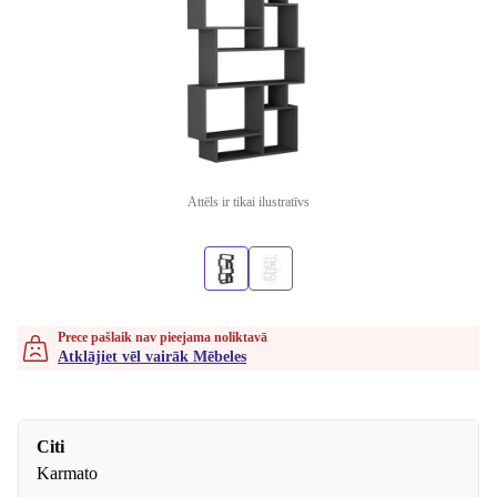
Attēls ir tikai ilustratīvs
Prece pašlaik nav pieejama noliktavā
Atklājiet vēl vairāk Mēbeles
Citi
Karmato