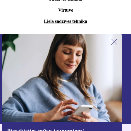
Virtuve
Lielā sadzīves tehnika
Piesakieties mūsu jaunumu
saņemšanai!
Nekad vairs nepalaidiet garām nevienu
piedāvājumu.
Reģistrēties
Informāciju par personas datu izmantošanu varat atrast mūsu
Privātuma politikā
.
Piesakieties mūsu jaunumiem!