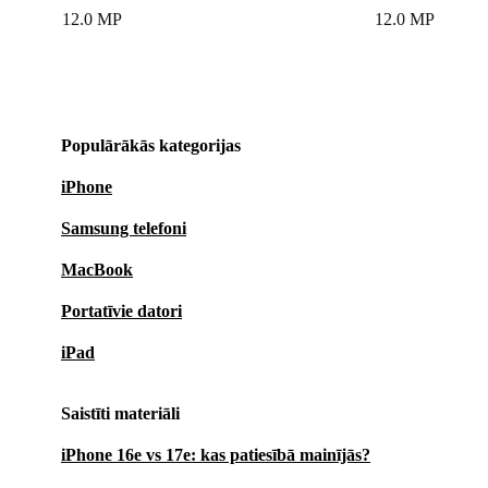
Vismaz
12 mēnešu garantija
– drošības sajūtai
12.0 MP
12.0 MP
30 dienu bezmaksas izmēģinājums
– atgriešana bez riska
Profesionāli atjaunots un rūpīgi pārbaudīts
Apzināta patēriņa veicināšana, vides aizsardzība
Iepazīsties ar atjaunoto iPhone 16e – tehnoloģiju fani
Populārākās kategorijas
komfortu, veiktspēju un ilgtspējību.
iPhone
Samsung telefoni
MacBook
Portatīvie datori
iPad
Saistīti materiāli
iPhone 16e vs 17e: kas patiesībā mainījās?