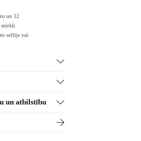
ru un 12
 mirkli
ns selfijs vai
s asāki nekā
RAM nodrošina
iku un
ākas mirklī,
 un atbilstību
pēles uz 6,1
apburoša
avā saturā.