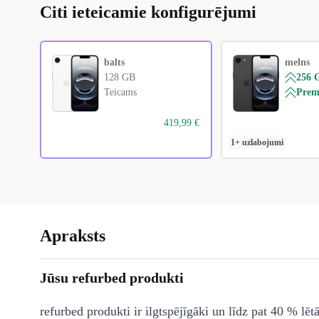
Citi ieteicamie konfigurējumi
balts
melns
128 GB
256 
Teicams
Pre
419,99 €
1+ uzlabojumi
Apraksts
Jūsu refurbed produkti
refurbed produkti ir ilgtspējīgāki un līdz pat 40 % lēt