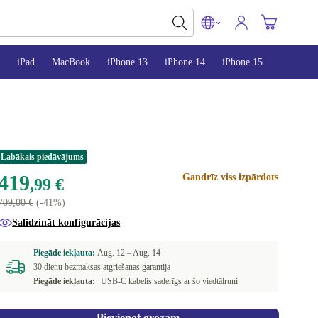
iPad
MacBook
iPhone 13
iPhone 14
iPhone 15
Labākais piedāvājums
419
Gandrīz viss izpārdots
,99 €
709,00 €
(-41%)
Salīdzināt konfigurācijas
Piegāde iekļauta:
Aug. 12 –
Aug. 14
30 dienu bezmaksas atgriešanas garantija
Piegāde iekļauta:
USB-C kabelis saderīgs ar šo viedtālruni
Pievienot grozam