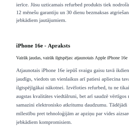
ierīce. Jūsu uzticamais refurbed produkts tiek nodroši
12 mēnešu garantiju un 30 dienu bezmaksas atgriešan
jebkādiem jautājumiem.
iPhone 16e - Apraksts
Vairāk jaudas, vairāk ilgtspējas: atjaunotais Apple iPhone 16e
Atjaunotais iPhone 16e iepūš svaigu gaisu tavā ikdienā
jaudīgs, viedots un vienlaikus arī patiesi apliecina tav
ilgtspējīgākai nākotnei. Izvēloties refurbed, tu ne tikai
augstas kvalitātes viedtālruni, bet arī saudzē vērtīgos
samazini elektronisko atkritumu daudzumu. Tādējādi 
mīlestību pret tehnoloģijām ar apziņu par vides aizsa
jebkādiem kompromisiem.