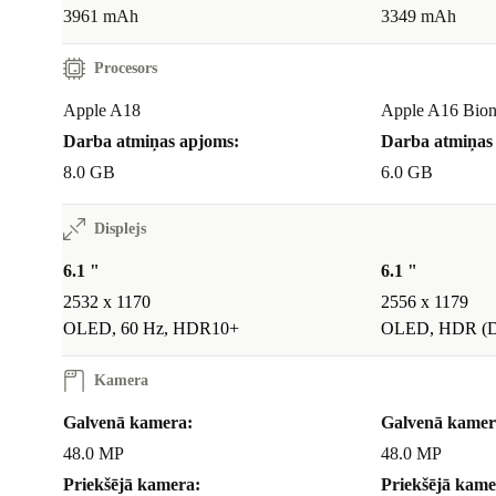
3961 mAh
3349 mAh
Kā iPhone 16e palīdz man ikdienā?
Procesors
Navigācija, komunikācija, sociālie tīkli, mobilā banku pakalp
Apple A18
Apple A16 Bion
straumēšana – iPhone 16e viegli pavada tevi cauri dienai un u
Darba atmiņas apjoms:
Darba atmiņas
visas uzdevumus.
8.0 GB
6.0 GB
Kāda ir akumulatora darbības laiks?
Displejs
Optimizētais Apple mikroshēmas nodrošina ilgu darbības laiku,
6.1 "
6.1 "
palikt elastīgs ceļā un retāk uzlādēt ierīci.
2532 x 1170
2556 x 1179
OLED, 60 Hz, HDR10+
OLED, HDR (Do
Kā pāriet uz atjaunotu ierīci?
Kamera
Ļoti vienkārši: ieslēdz, pārnes datus un sāc lietot. Lietošana pa
Galvenā kamera:
Galvenā kamer
intuitīva kā iepriekš – tikai ilgtspējīgāka.
48.0 MP
48.0 MP
Refurbed priekšrocības
Priekšējā kamera:
Priekšējā kame