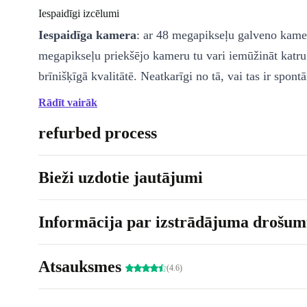
Iespaidīgi izcēlumi
Iespaidīga kamera
: ar 48 megapikseļu galveno kame
megapikseļu priekšējo kameru tu vari iemūžināt katru
brīnišķīgā kvalitātē. Neatkarīgi no tā, vai tas ir spontā
iespaidīgs ainavas attēls – tavi mīļākie mirkļi izskatā
Rādīt vairāk
asāki.
refurbed process
Spēcīga veiktspēja
: Apple A18 procesors un 8 GB 
vienmērīgu multitasking, ātrāko iespējamo ielādes la
Bieži uzdotie jautājumi
visaptverošu patīkamu lietošanas pieredzi. Lietotnes s
spēles darbojas bez aizķeršanās.
Informācija par izstrādājuma drošumu
Aizraujošs displejs
: baudiet filmas, fotogrāfijas un s
Atsauksmes
collu OLED displeja ar HDR10+ – bagātīgas krāsas, 
(4.6)
asums un reālistiski kontrasti ļauj jums iegremdēties s