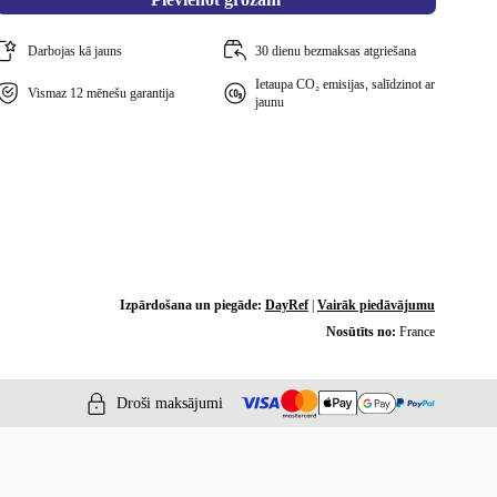
Darbojas kā jauns
30 dienu bezmaksas atgriešana
Ietaupa CO₂ emisijas, salīdzinot ar
Vismaz 12 mēnešu garantija
jaunu
Izpārdošana un piegāde:
DayRef
|
Vairāk piedāvājumu
Nosūtīts no:
France
Droši maksājumi