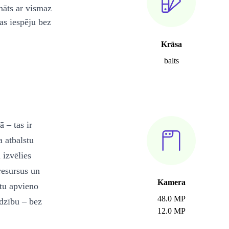
nāts ar vismaz
as iespēju bez
Krāsa
balts
 – tas ir
a atbalstu
 izvēlies
 resursus un
Kamera
tu apvieno
48.0 MP
rdzību – bez
12.0 MP