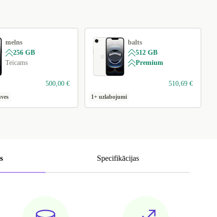
melns
balts
256 GB
512 GB
Teicams
Premium
500,00 €
510,69 €
uves
1+ uzlabojumi
s
Specifikācijas