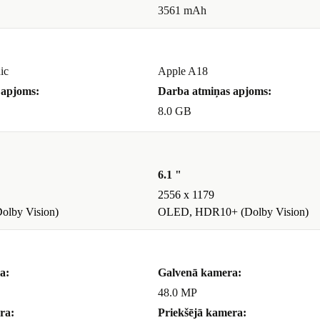
3561 mAh
ojumi vai
ic
Apple A18
zticami veic
 apjoms:
Darba atmiņas apjoms:
8.0 GB
 lai tu varētu
6.1 "
2556 x 1179
lby Vision)
OLED, HDR10+ (Dolby Vision)
liek tikpat
a:
Galvenā kamera:
48.0 MP
ra:
Priekšējā kamera: