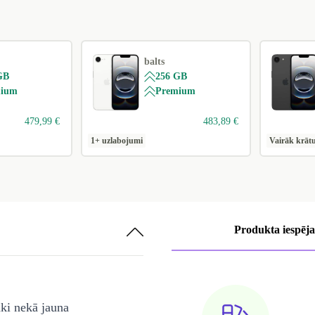
balts
GB
256 GB
mium
Premium
479,99 €
483,89 €
1+ uzlabojumi
Vairāk krāt
Produkta iespēja
āki nekā jauna