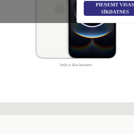
PIEŅEMT VISAS
SĪKDATNES
Attēls ir tikai ilustratīvs