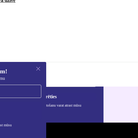
vā dzīvē
em!
umu
Reģistrēties
rmāciju par personas datu izmantošanu varat atrast mūsu
ātuma politikā
.
ast mūsu