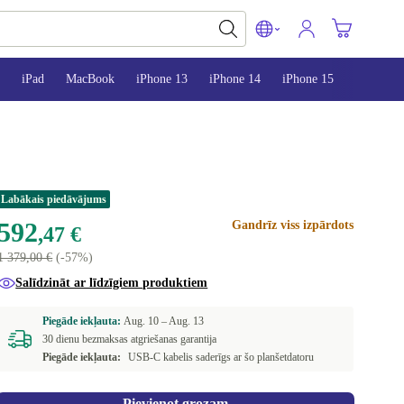
iPad
MacBook
iPhone 13
iPhone 14
iPhone 15
Labākais piedāvājums
592
Gandrīz viss izpārdots
,47 €
1 379,00 €
(-57%)
Salīdzināt ar līdzīgiem produktiem
Piegāde iekļauta:
Aug. 10 –
Aug. 13
30 dienu bezmaksas atgriešanas garantija
Piegāde iekļauta:
USB-C kabelis saderīgs ar šo planšetdatoru
Pievienot grozam