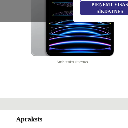
PIEŅEMT VISAS
SĪKDATNES
Attēls ir tikai ilustratīvs
Apraksts