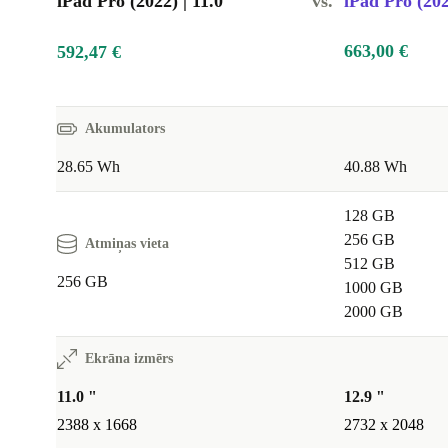
iPad Pro (2022) | 11.0"
vs.
iPad Pro (202
663,00 €
592,47 €
Akumulators
28.65 Wh
40.88 Wh
128 GB
256 GB
Atmiņas vieta
512 GB
256 GB
1000 GB
2000 GB
Ekrāna izmērs
11.0 "
12.9 "
2388 x 1668
2732 x 2048