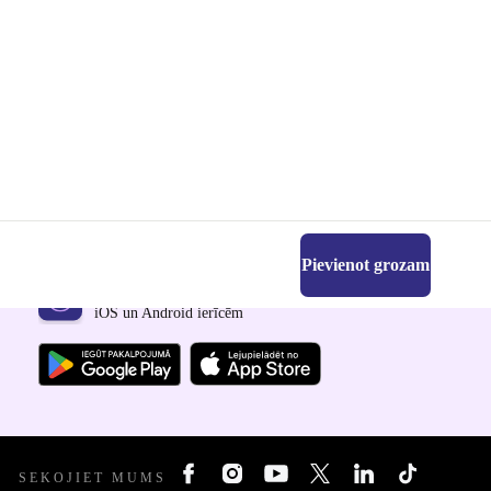
Pievienot grozam
Lejupielādējiet refurbed lietotni
iOS un Android ierīcēm
SEKOJIET MUMS