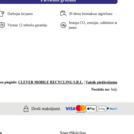
Darbojas kā jauns
30 dienu bezmaksas atgriešana
Ietaupa CO₂ emisijas, salīdzinot ar
Vismaz 12 mēnešu garantija
jaunu
un piegāde:
CLEVER MOBILE RECYCLING S.R.L.
|
Vairāk piedāvājumu
Nosūtīts no:
Italy
Droši maksājumi
s
Specifikācijas