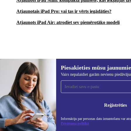
Atjaunots iPad Mini: kompaktā planšete, kas iekļaujas ta
Atjaunotais iPad Pro: vai tas ir vērts iegādāties?
Atjaunots iPad Air: atrodiet sev piemērotāko modeli
Piesakieties mūsu jaunumi
592,47 €
1 379,00 €
(-57%)
Vairs nepalaidiet garām nevienu piedāvāj
Piesakieties mūsu jaunumu
saņemšanai!
Nekad vairs nepalaidiet garām nevienu
piedāvājumu.
Info
Priv
Reģistrēties
Informāciju par personas datu izmantošanu var atr
Privātuma politikā
REFURBED - RETHINK NEW.