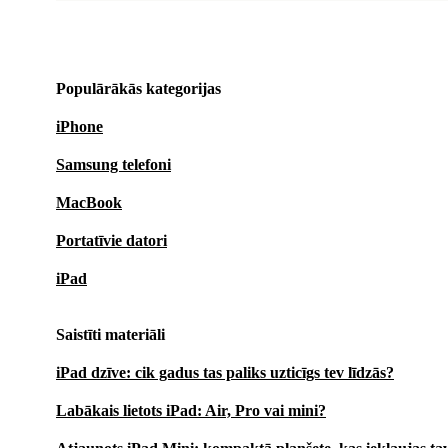
Populārākās kategorijas
iPhone
Samsung telefoni
MacBook
Portatīvie datori
iPad
Saistīti materiāli
iPad dzīve: cik gadus tas paliks uzticīgs tev līdzās?
Labākais lietots iPad: Air, Pro vai mini?