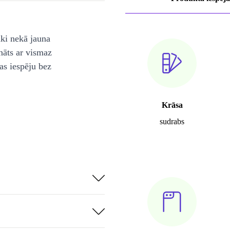
āki nekā jauna
nāts ar vismaz
as iespēju bez
Krāsa
sudrabs