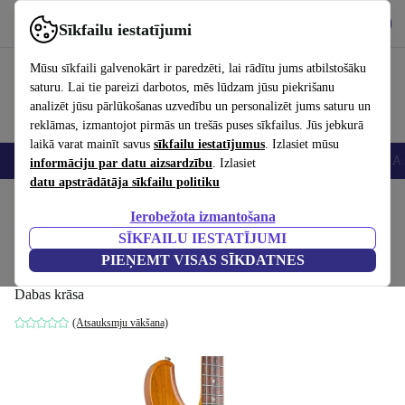
Lejupielādēt lietotni
Lejupielādēt
Sīkfailu iestatījumi
Izmantojiet refurbed ātri un viegli
Mūsu sīkfaili galvenokārt ir paredzēti, lai rādītu jums atbilstošāku
saturu. Lai tie pareizi darbotos, mēs lūdzam jūsu piekrišanu
analizēt jūsu pārlūkošanas uzvedību un personalizēt jums saturu un
reklāmas, izmantojot pirmās un trešās puses sīkfailus. Jūs jebkurā
laikā varat mainīt savus
sīkfailu iestatījumus
. Izlasiet mūsu
Viedtālruņi
Portatīvie datori
Planšetes
Viedpulksteņi
Aksesuāri
Au
informāciju par datu aizsardzību
. Izlasiet
datu apstrādātāja sīkfailu politiku
Sākums
Produkti
Mājsaimniecība
Mūzikas Instrumenti
Ierobežota izmantošana
SĪKFAILU IESTATĪJUMI
Ibanez Studio Bass ST924
PIEŅEMT VISAS SĪKDATNES
1979 - Natural
1 943
,99 €
Dabas krāsa
(Atsauksmju vākšana)