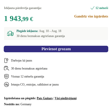
Iekļauta pārdevēja garantija:
12 mēneši
1 943
Gandrīz viss izpārdots
,99 €
Piegāde iekļauta:
Aug. 10 –
Aug. 18
30 dienu bezmaksas atgriešanas garantija
Pievienot grozam
Darbojas kā jauns
30 dienu bezmaksas atgriešana
Vismaz 12 mēnešu garantija
Ietaupa CO₂ emisijas, salīdzinot ar jaunu
Izpārdošana un piegāde:
Pats Guitars
|
Visi piedāvājumi
Nosūtīts no:
Germany