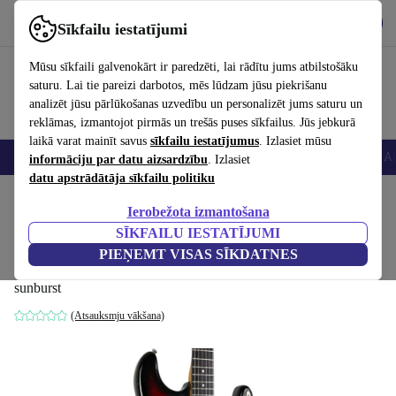
Lejupielādēt lietotni
Lejupielādēt
Sīkfailu iestatījumi
Izmantojiet refurbed ātri un viegli
Mūsu sīkfaili galvenokārt ir paredzēti, lai rādītu jums atbilstošāku
saturu. Lai tie pareizi darbotos, mēs lūdzam jūsu piekrišanu
analizēt jūsu pārlūkošanas uzvedību un personalizēt jums saturu un
reklāmas, izmantojot pirmās un trešās puses sīkfailus. Jūs jebkurā
laikā varat mainīt savus
sīkfailu iestatījumus
. Izlasiet mūsu
Viedtālruņi
Portatīvie datori
Planšetes
Viedpulksteņi
Aksesuāri
Au
informāciju par datu aizsardzību
. Izlasiet
datu apstrādātāja sīkfailu politiku
Sākums
Produkti
Mājsaimniecība
Mūzikas Instrumenti
Ierobežota izmantošana
SĪKFAILU IESTATĪJUMI
Ibanez Pre Lawsuit 2375
PIEŅEMT VISAS SĪKDATNES
Stratocaster 1970s - Sunburst
738
,71 €
sunburst
(Atsauksmju vākšana)