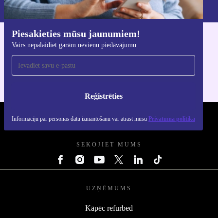
Privātuma politikā
.
Piesakieties mūsu jaunumiem!
Lejupielādējiet refurbed lietotni
Vairs nepalaidiet garām nevienu piedāvājumu
iOS un Android ierīcēm
Reģistrēties
Informāciju par personas datu izmantošanu var atrast mūsu
Privātuma politikā
REFURBED - RETHINK NEW.
SEKOJIET MUMS
UZŅĒMUMS
Kāpēc refurbed