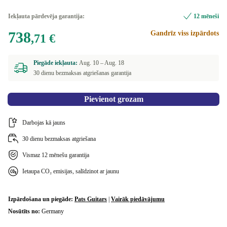
Iekļauta pārdevēja garantija:
12 mēneši
738
Gandrīz viss izpārdots
,71 €
Piegāde iekļauta:
Aug. 10 –
Aug. 18
30 dienu bezmaksas atgriešanas garantija
Pievienot grozam
Darbojas kā jauns
30 dienu bezmaksas atgriešana
Vismaz 12 mēnešu garantija
Ietaupa CO₂ emisijas, salīdzinot ar jaunu
Izpārdošana un piegāde:
Pats Guitars
|
Vairāk piedāvājumu
Nosūtīts no:
Germany