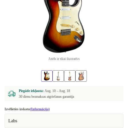
Attēls ir tikai ilustratīvs
Piegāde iekļauta:
Aug. 10 –
Aug. 18
30 dienu bezmaksas atgriešanas garantija
Izvēlieties izskatu
(Informācija)
Labs