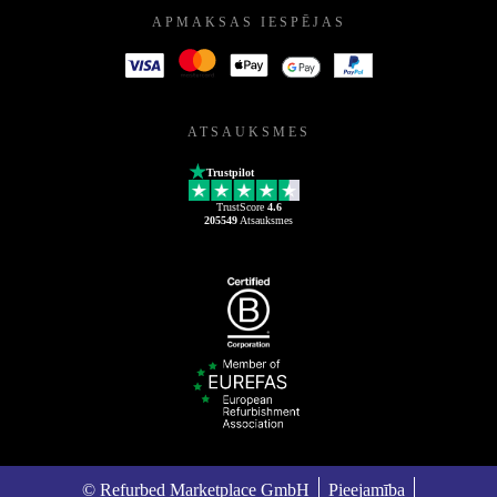
APMAKSAS IESPĒJAS
ATSAUKSMES
Trustpilot
TrustScore
4.6
205549
Atsauksmes
© Refurbed Marketplace GmbH
Pieejamība