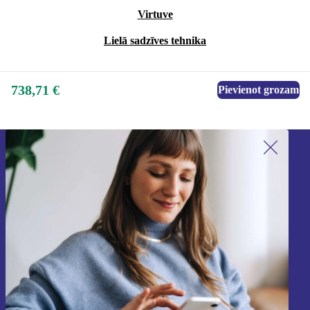
Virtuve
Lielā sadzīves tehnika
738,71 €
Pievienot grozam
Piesakieties mūsu jaunumu
saņemšanai!
Nekad vairs nepalaidiet garām nevienu
piedāvājumu.
Reģistrēties
Informāciju par personas datu izmantošanu varat atrast mūsu