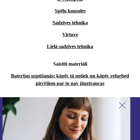
Spēļu konsoles
Sadzīves tehnika
Virtuve
Lielā sadzīves tehnika
Saistīti materiāli
Baterijas uzpūšanās: kāpēc tā notiek un kāpēc refurbed
pircējiem par to nav jāuztraucas
Piesakieties mūsu jaunumu
saņemšanai!
Nekad vairs nepalaidiet garām nevienu
piedāvājumu.