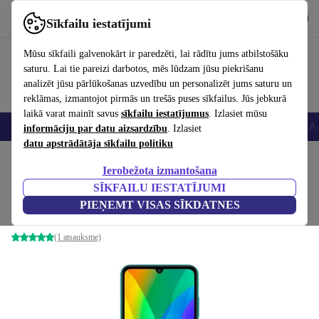
Lejupielādēt lietotni
Lejupielādēt
Sīkfailu iestatījumi
Izmantojiet refurbed ātri un viegli
Mūsu sīkfaili galvenokārt ir paredzēti, lai rādītu jums atbilstošāku
saturu. Lai tie pareizi darbotos, mēs lūdzam jūsu piekrišanu
analizēt jūsu pārlūkošanas uzvedību un personalizēt jums saturu un
reklāmas, izmantojot pirmās un trešās puses sīkfailus. Jūs jebkurā
laikā varat mainīt savus
sīkfailu iestatījumus
. Izlasiet mūsu
Viedtālruņi
Portatīvie datori
Planšetes
Viedpulksteņi
Aksesuāri
Au
informāciju par datu aizsardzību
. Izlasiet
datu apstrādātāja sīkfailu politiku
Sākums
Produkti
Mobilie tālruņi un viedtālruņi
Huawei mobilie tālruņi
Ierobežota izmantošana
SĪKFAILU IESTATĪJUMI
Huawei Y6p
PIEŅEMT VISAS SĪKDATNES
64 GB | emerald green
(1 atsauksme)