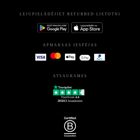
LEJUPIELĀDĒJIET REFURBED LIETOTNI
APMAKSAS IESPĒJAS
ATSAUKSMES
Trustpilot
TrustScore
4.6
205813
Atsauksmes