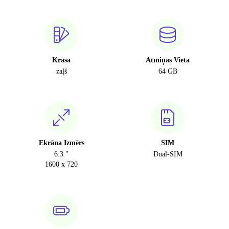
Krāsa
Atmiņas Vieta
zaļš
64 GB
Ekrāna Izmērs
SIM
6.3 "
Dual-SIM
1600 x 720