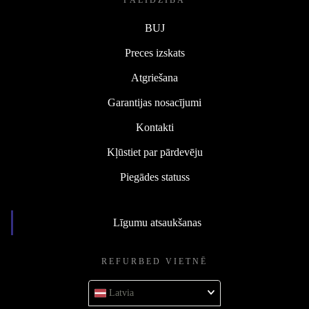
PALĪDZĪBA
BUJ
Preces izskats
Atgriešana
Garantijas nosacījumi
Kontakti
Kļūstiet par pārdevēju
Piegādes statuss
Līgumu atsaukšanas
REFURBED VIETNĒ
Latvia