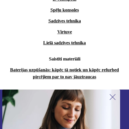
Spēļu konsoles
Sadzīves tehnika
Virtuve
Lielā sadzīves tehnika
Saistīti materiāli
Baterijas uzpūšanās: kāpēc tā notiek un kāpēc refurbed
pircējiem par to nav jāuztraucas
Piesakieties mūsu jaunumu
saņemšanai!
Nekad vairs nepalaidiet garām nevienu
piedāvājumu.