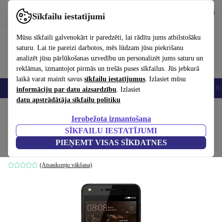
Lejupielādēt lietotni
Lejupielādēt
Sīkfailu iestatījumi
Izmantojiet refurbed ātri un viegli
Mūsu sīkfaili galvenokārt ir paredzēti, lai rādītu jums atbilstošāku
saturu. Lai tie pareizi darbotos, mēs lūdzam jūsu piekrišanu
analizēt jūsu pārlūkošanas uzvedību un personalizēt jums saturu un
reklāmas, izmantojot pirmās un trešās puses sīkfailus. Jūs jebkurā
laikā varat mainīt savus
sīkfailu iestatījumus
. Izlasiet mūsu
Viedtālruņi
Portatīvie datori
Planšetes
Viedpulksteņi
Aksesuāri
Au
informāciju par datu aizsardzību
. Izlasiet
datu apstrādātāja sīkfailu politiku
Sākums
Produkti
Mobilie tālruņi un viedtālruņi
Huawei mobilie tālruņi
Ierobežota izmantošana
SĪKFAILU IESTATĪJUMI
Huawei Y5 II
PIEŅEMT VISAS SĪKDATNES
8 GB | Dual-SIM | melns
(Atsauksmju vākšana)