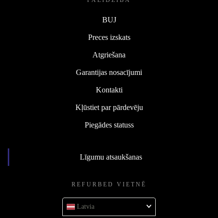
PALĪDZĪBA
BUJ
Preces izskats
Atgriešana
Garantijas nosacījumi
Kontakti
Kļūstiet par pārdevēju
Piegādes statuss
Līgumu atsaukšanas
REFURBED VIETNĒ
Latvia