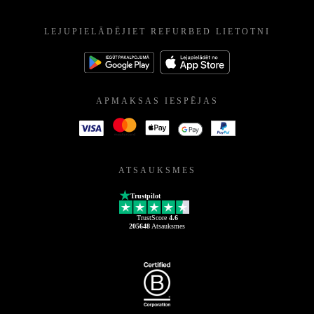
LEJUPIELĀDĒJIET REFURBED LIETOTNI
APMAKSAS IESPĒJAS
ATSAUKSMES
Trustpilot
TrustScore
4.6
205648
Atsauksmes