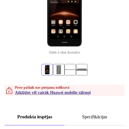
Attēls ir tikai ilustratīvs
Prece pašlaik nav pieejama noliktavā
Atklājiet vēl vairāk Huawei mobilie tālruņi
Produkta iespējas
Specifikācijas