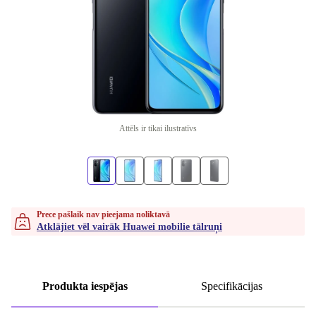
Attēls ir tikai ilustratīvs
Prece pašlaik nav pieejama noliktavā
Atklājiet vēl vairāk Huawei mobilie tālruņi
Produkta iespējas
Specifikācijas