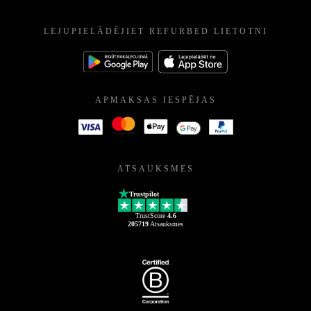
LEJUPIELĀDĒJIET REFURBED LIETOTNI
APMAKSAS IESPĒJAS
ATSAUKSMES
Trustpilot
TrustScore
4.6
205719
Atsauksmes