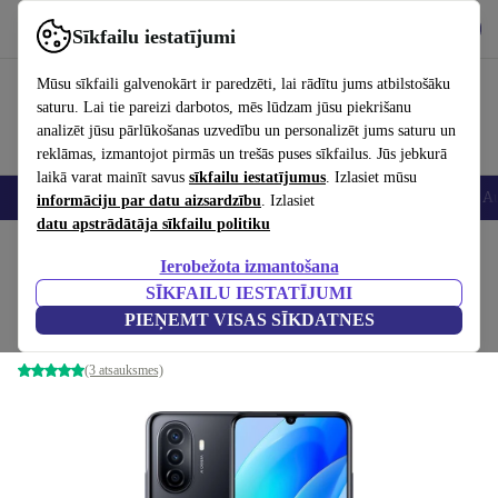
Lejupielādēt lietotni
Lejupielādēt
Sīkfailu iestatījumi
Izmantojiet refurbed ātri un viegli
Mūsu sīkfaili galvenokārt ir paredzēti, lai rādītu jums atbilstošāku
saturu. Lai tie pareizi darbotos, mēs lūdzam jūsu piekrišanu
analizēt jūsu pārlūkošanas uzvedību un personalizēt jums saturu un
reklāmas, izmantojot pirmās un trešās puses sīkfailus. Jūs jebkurā
laikā varat mainīt savus
sīkfailu iestatījumus
. Izlasiet mūsu
Viedtālruņi
Portatīvie datori
Planšetes
Viedpulksteņi
Aksesuāri
Au
informāciju par datu aizsardzību
. Izlasiet
datu apstrādātāja sīkfailu politiku
Sākums
Produkti
Mobilie tālruņi un viedtālruņi
Huawei mobilie tālruņi
Ierobežota izmantošana
SĪKFAILU IESTATĪJUMI
Huawei Nova Y70
PIEŅEMT VISAS SĪKDATNES
4 GB | 128 GB | Dual-SIM | Midnight Black
(3 atsauksmes)