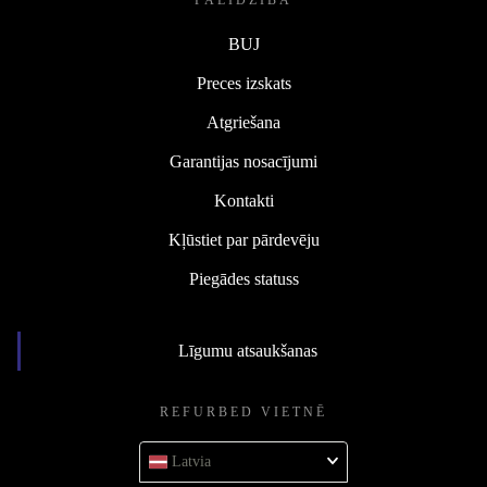
PALĪDZĪBA
BUJ
Preces izskats
Atgriešana
Garantijas nosacījumi
Kontakti
Kļūstiet par pārdevēju
Piegādes statuss
Līgumu atsaukšanas
REFURBED VIETNĒ
Latvia