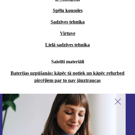
Spēļu konsoles
Sadzīves tehnika
Virtuve
Lielā sadzīves tehnika
Saistīti materiāli
Baterijas uzpūšanās: kāpēc tā notiek un kāpēc refurbed
pircējiem par to nav jāuztraucas
Piesakieties mūsu jaunumu
saņemšanai!
Nekad vairs nepalaidiet garām nevienu
piedāvājumu.