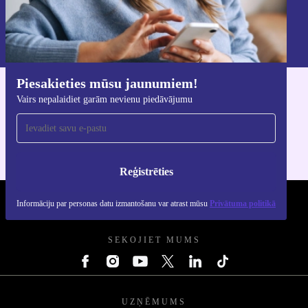
Reģistrēties
Informāciju par personas datu izmantošanu varat atrast mūsu
Privātuma politikā
.
Piesakieties mūsu jaunumiem!
Lejupielādējiet refurbed lietotni
Vairs nepalaidiet garām nevienu piedāvājumu
iOS un Android ierīcēm
Reģistrēties
Informāciju par personas datu izmantošanu var atrast mūsu
Privātuma politikā
REFURBED - RETHINK NEW.
SEKOJIET MUMS
UZŅĒMUMS