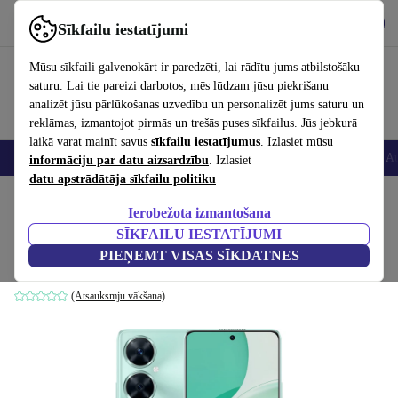
Lejupielādēt lietotni
Lejupielādēt
Sīkfailu iestatījumi
Izmantojiet refurbed ātri un viegli
Mūsu sīkfaili galvenokārt ir paredzēti, lai rādītu jums atbilstošāku
saturu. Lai tie pareizi darbotos, mēs lūdzam jūsu piekrišanu
analizēt jūsu pārlūkošanas uzvedību un personalizēt jums saturu un
reklāmas, izmantojot pirmās un trešās puses sīkfailus. Jūs jebkurā
laikā varat mainīt savus
sīkfailu iestatījumus
. Izlasiet mūsu
Viedtālruņi
Portatīvie datori
Planšetes
Viedpulksteņi
Aksesuāri
Au
informāciju par datu aizsardzību
. Izlasiet
datu apstrādātāja sīkfailu politiku
Sākums
Produkti
Mobilie tālruņi un viedtālruņi
Huawei mobilie tālruņi
Ierobežota izmantošana
SĪKFAILU IESTATĪJUMI
Huawei Nova 11i
PIEŅEMT VISAS SĪKDATNES
8 GB | 128 GB | Dual-SIM | Mint Green
(Atsauksmju vākšana)