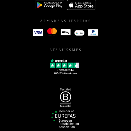
APMAKSAS IESPĒJAS
ATSAUKSMES
Trustpilot
TrustScore
4.6
205403
Atsauksmes