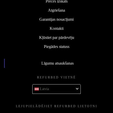
Preces izskats
Atgriešana
Garantijas nosacījumi
Kontakti
Kļūstiet par pārdevēju
Piegādes statuss
Līgumu atsaukšanas
REFURBED VIETNĒ
Latvia
LEJUPIELĀDĒJIET REFURBED LIETOTNI