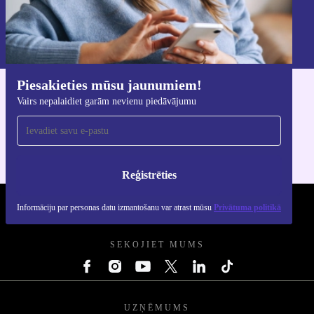
Reģistrēties
Informāciju par personas datu izmantošanu varat atrast mūsu
Privātuma politikā
.
Piesakieties mūsu jaunumiem!
Lejupielādējiet refurbed lietotni
Vairs nepalaidiet garām nevienu piedāvājumu
iOS un Android ierīcēm
Reģistrēties
Informāciju par personas datu izmantošanu var atrast mūsu
Privātuma politikā
REFURBED - RETHINK NEW.
SEKOJIET MUMS
UZŅĒMUMS