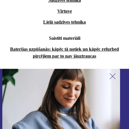
Sadzīves tehnika
Virtuve
Lielā sadzīves tehnika
Saistīti materiāli
Baterijas uzpūšanās: kāpēc tā notiek un kāpēc refurbed
pircējiem par to nav jāuztraucas
Piesakieties mūsu jaunumu
saņemšanai!
Nekad vairs nepalaidiet garām nevienu
piedāvājumu.