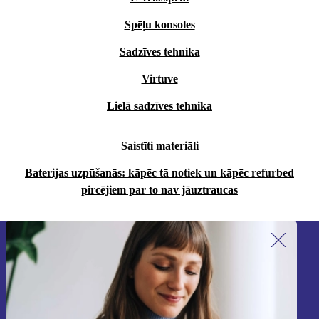
Spēļu konsoles
Sadzīves tehnika
Virtuve
Lielā sadzīves tehnika
Saistīti materiāli
Baterijas uzpūšanās: kāpēc tā notiek un kāpēc refurbed
pircējiem par to nav jāuztraucas
Piesakieties mūsu jaunumu
saņemšanai!
Nekad vairs nepalaidiet garām nevienu
piedāvājumu.