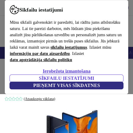
Lejupielādēt lietotni
Lejupielādēt
Sīkfailu iestatījumi
Izmantojiet refurbed ātri un viegli
Mūsu sīkfaili galvenokārt ir paredzēti, lai rādītu jums atbilstošāku
saturu. Lai tie pareizi darbotos, mēs lūdzam jūsu piekrišanu
analizēt jūsu pārlūkošanas uzvedību un personalizēt jums saturu un
reklāmas, izmantojot pirmās un trešās puses sīkfailus. Jūs jebkurā
laikā varat mainīt savus
sīkfailu iestatījumus
. Izlasiet mūsu
Viedtālruņi
Portatīvie datori
Planšetes
Viedpulksteņi
Aksesuāri
Au
informāciju par datu aizsardzību
. Izlasiet
datu apstrādātāja sīkfailu politiku
Sākums
Produkti
Mobilie tālruņi un viedtālruņi
Huawei mobilie tālruņi
Ierobežota izmantošana
SĪKFAILU IESTATĪJUMI
Huawei Mate Xs 5G
PIEŅEMT VISAS SĪKDATNES
interstellar blue
(Atsauksmju vākšana)