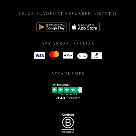
LEJUPIELĀDĒJIET REFURBED LIETOTNI
APMAKSAS IESPĒJAS
ATSAUKSMES
Trustpilot
TrustScore
4.6
205470
Atsauksmes