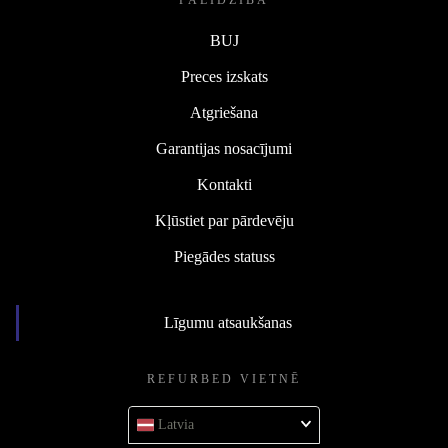
PALĪDZĪBA
BUJ
Preces izskats
Atgriešana
Garantijas nosacījumi
Kontakti
Kļūstiet par pārdevēju
Piegādes statuss
Līgumu atsaukšanas
REFURBED VIETNĒ
Latvia