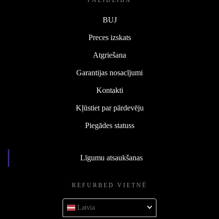
PALĪDZĪBA
BUJ
Preces izskats
Atgriešana
Garantijas nosacījumi
Kontakti
Kļūstiet par pārdevēju
Piegādes statuss
Līgumu atsaukšanas
REFURBED VIETNĒ
Latvia