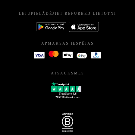
LEJUPIELĀDĒJIET REFURBED LIETOTNI
APMAKSAS IESPĒJAS
ATSAUKSMES
Trustpilot
TrustScore
4.6
205718
Atsauksmes