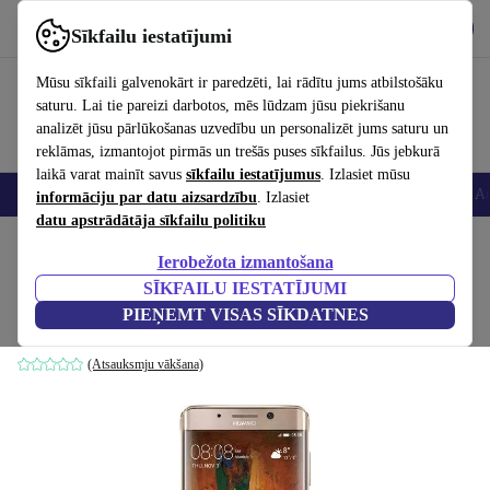
Lejupielādēt lietotni
Lejupielādēt
Sīkfailu iestatījumi
Izmantojiet refurbed ātri un viegli
Mūsu sīkfaili galvenokārt ir paredzēti, lai rādītu jums atbilstošāku
saturu. Lai tie pareizi darbotos, mēs lūdzam jūsu piekrišanu
analizēt jūsu pārlūkošanas uzvedību un personalizēt jums saturu un
reklāmas, izmantojot pirmās un trešās puses sīkfailus. Jūs jebkurā
laikā varat mainīt savus
sīkfailu iestatījumus
. Izlasiet mūsu
Viedtālruņi
Portatīvie datori
Planšetes
Viedpulksteņi
Aksesuāri
Au
informāciju par datu aizsardzību
. Izlasiet
datu apstrādātāja sīkfailu politiku
Sākums
Produkti
Mobilie tālruņi un viedtālruņi
Huawei mobilie tālruņi
Ierobežota izmantošana
SĪKFAILU IESTATĪJUMI
Huawei Mate 9 Pro
PIEŅEMT VISAS SĪKDATNES
128 GB | gold
(Atsauksmju vākšana)