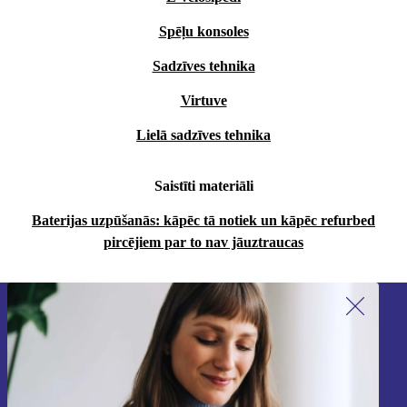
Spēļu konsoles
Sadzīves tehnika
Virtuve
Lielā sadzīves tehnika
Saistīti materiāli
Baterijas uzpūšanās: kāpēc tā notiek un kāpēc refurbed
pircējiem par to nav jāuztraucas
Piesakieties mūsu jaunumu
saņemšanai!
Nekad vairs nepalaidiet garām nevienu
piedāvājumu.