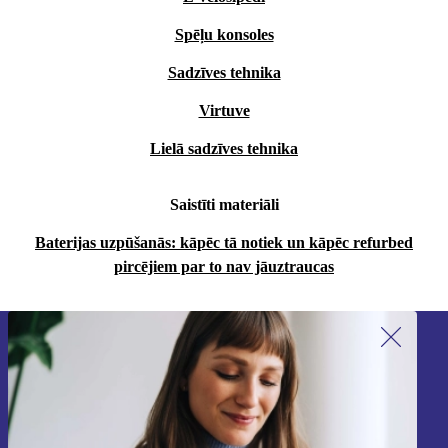
Spēļu konsoles
Sadzīves tehnika
Virtuve
Lielā sadzīves tehnika
Saistīti materiāli
Baterijas uzpūšanās: kāpēc tā notiek un kāpēc refurbed
pircējiem par to nav jāuztraucas
Piesakieties mūsu jaunumu
saņemšanai!
Nekad vairs nepalaidiet garām nevienu
piedāvājumu.