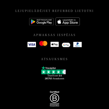
LEJUPIELĀDĒJIET REFURBED LIETOTNI
APMAKSAS IESPĒJAS
ATSAUKSMES
Trustpilot
TrustScore
4.6
205763
Atsauksmes