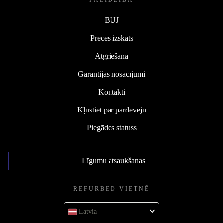
PALĪDZĪBA
BUJ
Preces izskats
Atgriešana
Garantijas nosacījumi
Kontakti
Kļūstiet par pārdevēju
Piegādes statuss
Līgumu atsaukšanas
REFURBED VIETNĒ
Latvia