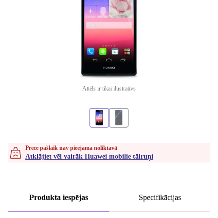
Attēls ir tikai ilustratīvs
Prece pašlaik nav pieejama noliktavā
Atklājiet vēl vairāk Huawei mobilie tālruņi
Produkta iespējas
Specifikācijas