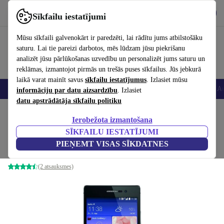
Lejupielādēt lietotni
Lejupielādēt
Sīkfailu iestatījumi
Izmantojiet refurbed ātri un viegli
Mūsu sīkfaili galvenokārt ir paredzēti, lai rādītu jums atbilstošāku
saturu. Lai tie pareizi darbotos, mēs lūdzam jūsu piekrišanu
analizēt jūsu pārlūkošanas uzvedību un personalizēt jums saturu un
reklāmas, izmantojot pirmās un trešās puses sīkfailus. Jūs jebkurā
laikā varat mainīt savus
sīkfailu iestatījumus
. Izlasiet mūsu
Viedtālruņi
Portatīvie datori
Planšetes
Viedpulksteņi
Aksesuāri
Au
informāciju par datu aizsardzību
. Izlasiet
datu apstrādātāja sīkfailu politiku
Sākums
Produkti
Mobilie tālruņi un viedtālruņi
Huawei mobilie tālruņi
Ierobežota izmantošana
SĪKFAILU IESTATĪJUMI
Huawei Ascend P7
PIEŅEMT VISAS SĪKDATNES
melns
(2 atsauksmes)