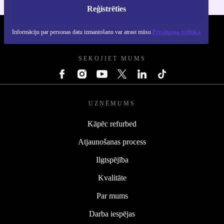
Reģistrēties
Informāciju par personas datu izmantošanu var atrast mūsu
Privātuma politikā
REFURBED - RETHINK NEW.
SEKOJIET MUMS
UZŅĒMUMS
Kāpēc refurbed
Atjaunošanas process
Ilgtspējība
Kvalitāte
Par mums
Darba iespējas