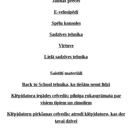
Jaunās preces
E-velosipēdi
Spēļu konsoles
Sadzīves tehnika
Virtuve
Lielā sadzīves tehnika
Saistīti materiāli
Back to School tehnika, ko tiešām ņemt līdzi
Klēpjdatora iegādes ceļvedis: pilnīga rokasgrāmata par
visiem tipiem un zīmoliem
Klēpjdatoru pirkšanas ceļvedis: atrodi klēpjdatoru, kas der
tavai dzīvei