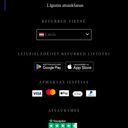
Līgumu atsaukšanas
REFURBED VIETNĒ
Latvia
LEJUPIELĀDĒJIET REFURBED LIETOTNI
APMAKSAS IESPĒJAS
ATSAUKSMES
Trustpilot