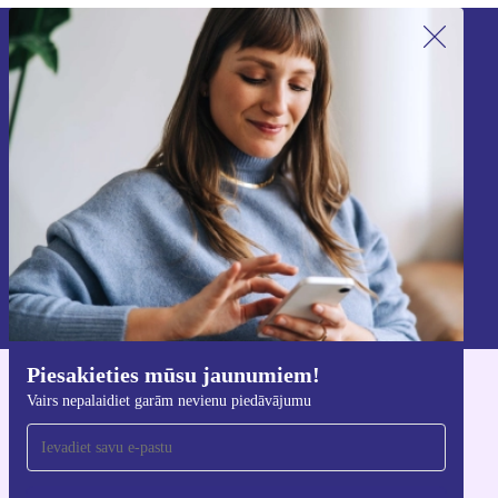
Piesakieties mūsu jaunumu
saņemšanai!
Nekad vairs nepalaidiet garām nevienu
piedāvājumu.
Reģistrēties
Informāciju par personas datu izmantošanu varat atrast mūsu
Privātuma politikā
.
Piesakieties mūsu jaunumiem!
Lejupielādējiet refurbed lietotni
Vairs nepalaidiet garām nevienu piedāvājumu
iOS un Android ierīcēm