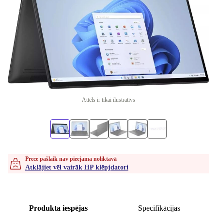
Attēls ir tikai ilustratīvs
Prece pašlaik nav pieejama noliktavā
Atklājiet vēl vairāk HP klēpjdatori
Produkta iespējas
Specifikācijas