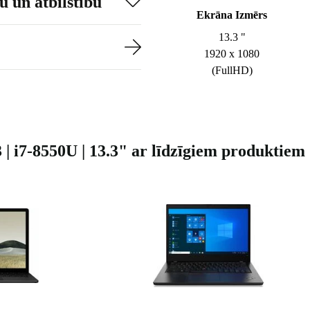
 un atbilstību
Ekrāna Izmērs
13.3 "
1920 x 1080
(FullHD)
| i7-8550U | 13.3" ar līdzīgiem produktiem