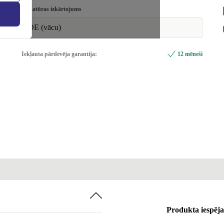
Tastatūras izkārtojums
DE (vācu)
Iekļauta pārdevēja garantija:
12 mēneši
Produkta iespēja