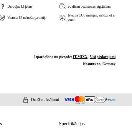
Darbojas kā jauns
30 dienu bezmaksas atgriešana
Ietaupa CO₂ emisijas, salīdzinot ar
Vismaz 12 mēnešu garantija
jaunu
Izpārdošana un piegāde:
IT-MIXX
|
Visi piedāvājumi
Nosūtīts no:
Germany
Droši maksājumi
s
Specifikācijas