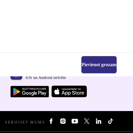
Pievienot grozam
Lejupielādējiet refurbed lietotni
iOS un Android ierīcēm
SEKOJIET MUMS