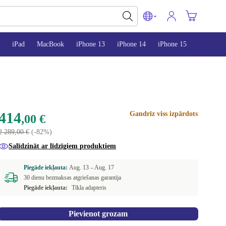
iPad
MacBook
iPhone 13
iPhone 14
iPhone 15
414
Gandrīz viss izpārdots
,00 €
2 289,00 €
(-82%)
Salīdzināt ar līdzīgiem produktiem
Piegāde iekļauta:
Aug. 13 –
Aug. 17
30 dienu bezmaksas atgriešanas garantija
Piegāde iekļauta:
Tīkla adapteris
Pievienot grozam