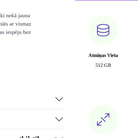
āki nekā jauna
nāts ar vismaz
as iespēju bez
Atmiņas Vieta
512 GB