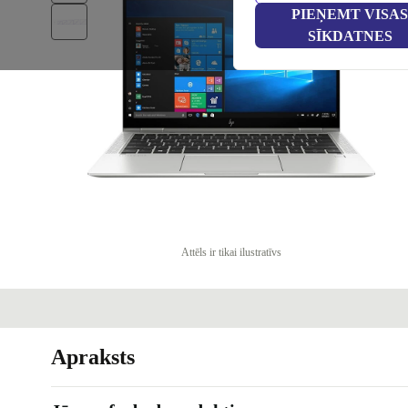
PIEŅEMT VISAS
SĪKDATNES
Attēls ir tikai ilustratīvs
Apraksts