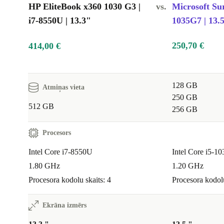
HP EliteBook x360 1030 G3 |
vs.
Microsoft Sur
i7-8550U | 13.3"
1035G7 | 13.
250,70 €
414,00 €
128 GB
Atmiņas vieta
250 GB
512 GB
256 GB
Procesors
Intel Core i7-8550U
Intel Core i5-1
1.80 GHz
1.20 GHz
Procesora kodolu skaits: 4
Procesora kodolu
Ekrāna izmērs