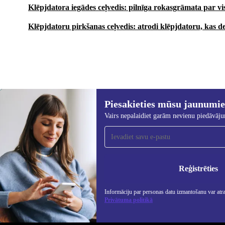
Klēpjdatora iegādes ceļvedis: pilnīga rokasgrāmata par v
Klēpjdatoru pirkšanas ceļvedis: atrodi klēpjdatoru, kas de
Piesakieties mūsu jaunumi
414,00 €
2 289,00 €
(-82%)
Vairs nepalaidiet garām nevienu piedāvāj
Piesakieties mūsu jaunumu
saņemšanai!
Nekad vairs nepalaidiet garām nevienu
piedāvājumu.
Info
Priv
Reģistrēties
Informāciju par personas datu izmantošanu var atr
Privātuma politikā
REFURBED - RETHINK NEW.