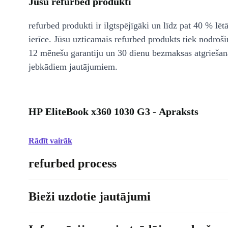
Jūsu refurbed produkti
refurbed produkti ir ilgtspējīgāki un līdz pat 40 % lēt
ierīce. Jūsu uzticamais refurbed produkts tiek nodroši
12 mēnešu garantiju un 30 dienu bezmaksas atgriešan
jebkādiem jautājumiem.
HP EliteBook x360 1030 G3 - Apraksts
Rādīt vairāk
refurbed process
Bieži uzdotie jautājumi