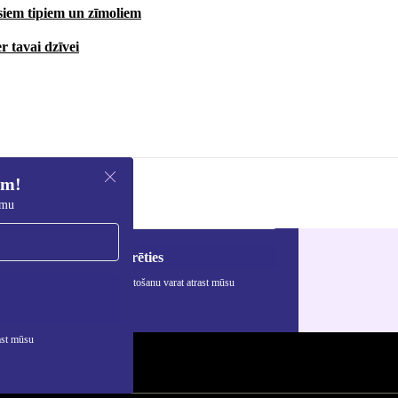
isiem tipiem un zīmoliem
r tavai dzīvei
em!
umu
Reģistrēties
rmāciju par personas datu izmantošanu varat atrast mūsu
ātuma politikā
.
ast mūsu