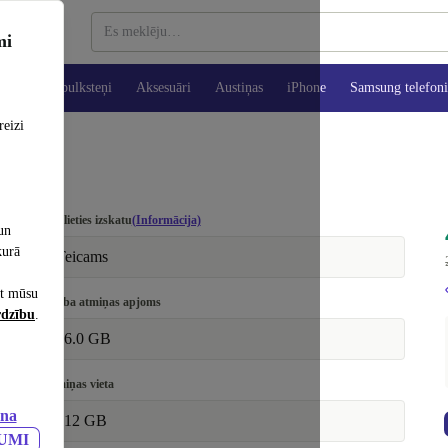
mi
es
Viedpulksteņi
Aksesuāri
Austiņas
iPhone
Samsung telefoni
reizi
Izvēlieties izskatu
(Informācija)
un
kurā
Teicams
et mūsu
Darba atmiņas apjoms
rdzību
.
16.0 GB
Atmiņas vieta
ana
512 GB
JUMI