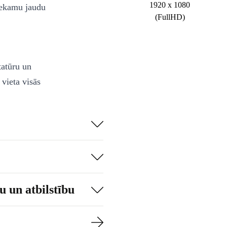
1920 x 1080
iekamu jaudu
(FullHD)
tatūru un
 vieta visās
oti šaurs
r ļoti stabils
 un atbilstību