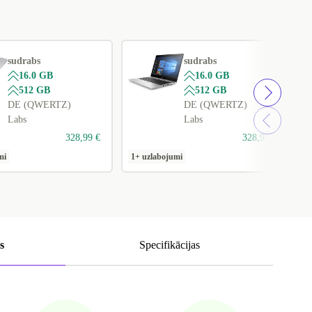
sudrabs
sudrabs
16.0 GB
16.0 GB
512 GB
512 GB
DE (QWERTZ)
DE (QWERTZ)
Labs
Labs
328,99 €
328,99 €
mi
1+ uzlabojumi
1
s
Specifikācijas