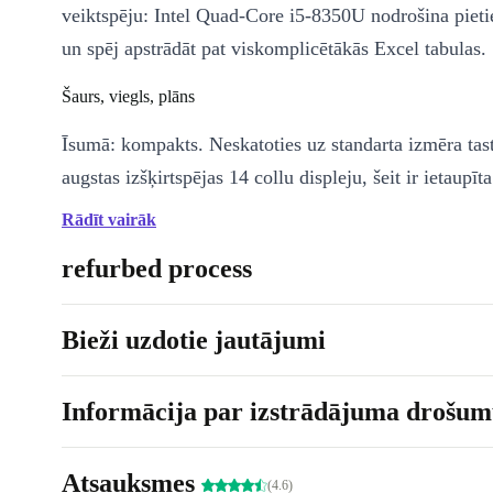
veiktspēju: Intel Quad-Core i5-8350U nodrošina piet
un spēj apstrādāt pat viskomplicētākās Excel tabulas.
Šaurs, viegls, plāns
Īsumā: kompakts. Neskatoties uz standarta izmēra tas
augstas izšķirtspējas 14 collu displeju, šeit ir ietaupīta
malās un stūros, jo īpaši malās. Tādējādi ekrānam ir ļ
Rādīt vairāk
rāmis, bet pateicoties alumīnija korpusam, klēpjdators i
refurbed process
un labi iegūstams rokā.
Bieži uzdotie jautājumi
Informācija par izstrādājuma drošumu
Atsauksmes
(4.6)