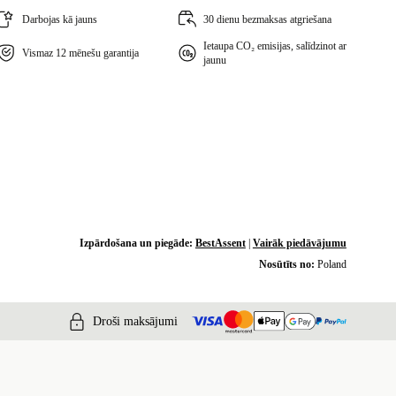
Darbojas kā jauns
30 dienu bezmaksas atgriešana
Ietaupa CO₂ emisijas, salīdzinot ar
Vismaz 12 mēnešu garantija
jaunu
Izpārdošana un piegāde:
BestAssent
|
Vairāk piedāvājumu
Nosūtīts no:
Poland
Droši maksājumi