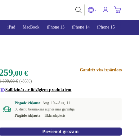
iPad
MacBook
iPhone 13
iPhone 14
iPhone 15
259
Gandrīz viss izpārdots
,00 €
1 899,00 €
(-86%)
Salīdzināt ar līdzīgiem produktiem
Piegāde iekļauta:
Aug. 10 –
Aug. 11
30 dienu bezmaksas atgriešanas garantija
Piegāde iekļauta:
Tīkla adapteris
Pievienot grozam