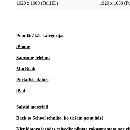
1920 x 1080 (FullHD)
1920 x 1080 (F
Populārākās kategorijas
iPhone
Samsung telefoni
MacBook
Portatīvie datori
iPad
Saistīti materiāli
Back to School tehnika, ko tiešām ņemt līdzi
Klēpjdatora iegādes ceļvedis: pilnīga rokasgrāmata par v