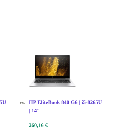
65U
vs.
HP EliteBook 840 G6 | i5-8265U
| 14"
260,16 €