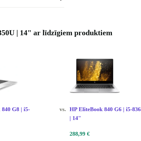
350U | 14" ar līdzīgiem produktiem
840 G8 | i5-
vs.
HP EliteBook 840 G6 | i5-83
| 14"
288,99 €