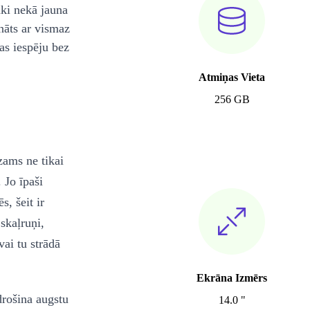
āki nekā jauna
nāts ar vismaz
as iespēju bez
Atmiņas Vieta
256 GB
zams ne tikai
 Jo īpaši
, šeit ir
skaļruņi,
vai tu strādā
Ekrāna Izmērs
rošina augstu
14.0 "