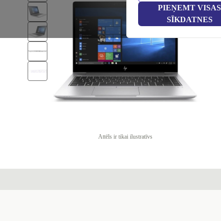
PIEŅEMT VISAS
SĪKDATNES
Attēls ir tikai ilustratīvs