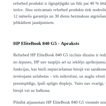
refurbed produkti ir ilgtspējīgāki un līdz pat 40 % lēt
ierīce. Jūsu uzticamais refurbed produkts tiek nodroši
12 mēnešu garantiju un 30 dienu bezmaksas atgriešan
jebkādiem jautājumiem.
HP EliteBook 840 G5 - Apraksts
Refurbed HP EliteBook 840 G5 izcilais dizains ir red
no ārpuses, HP nav taupījis arī uz iekšējo aprīkojumu.
funkcijas, kas bieži nepieciešamas birojā vai sanāksmēs
ievērojami uzlabotas – trīs mikrofoni, uz augšu vērsti 
pretatspīdīgs, īpaši spilgts displejs. Vairs nav svarīgi, 
birojā vai uz balkona.
Pilnībā atjaunotais HP EliteBook 840 G5 vienmēr nod