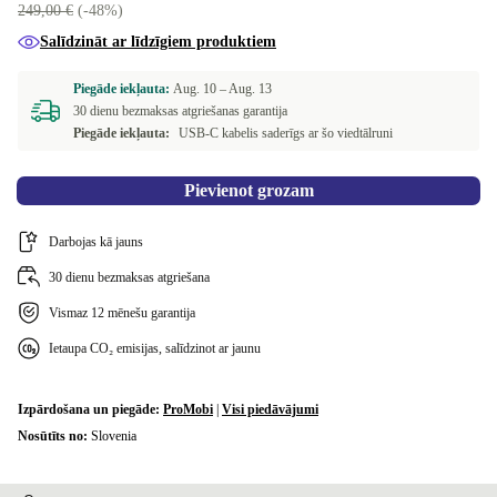
249,00 €
(-48%)
Salīdzināt ar līdzīgiem produktiem
Piegāde iekļauta:
Aug. 10 –
Aug. 13
30 dienu bezmaksas atgriešanas garantija
Piegāde iekļauta:
USB-C kabelis saderīgs ar šo viedtālruni
Pievienot grozam
Darbojas kā jauns
30 dienu bezmaksas atgriešana
Vismaz 12 mēnešu garantija
Ietaupa CO₂ emisijas, salīdzinot ar jaunu
Izpārdošana un piegāde:
ProMobi
|
Visi piedāvājumi
Nosūtīts no:
Slovenia