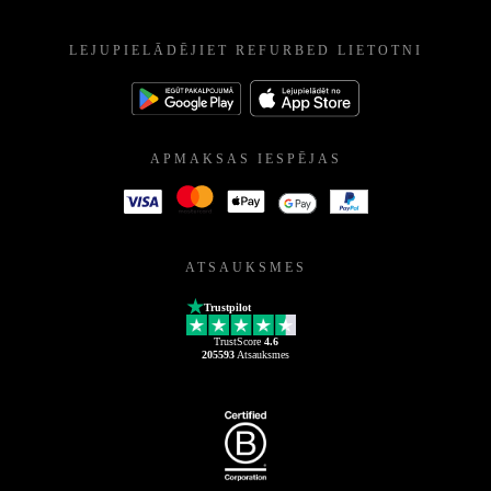
LEJUPIELĀDĒJIET REFURBED LIETOTNI
APMAKSAS IESPĒJAS
ATSAUKSMES
Trustpilot
TrustScore
4.6
205593
Atsauksmes