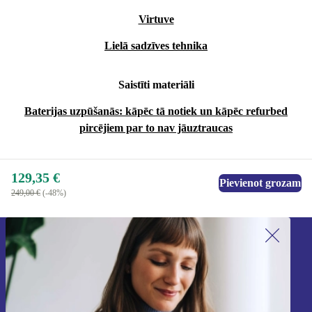
Virtuve
Lielā sadzīves tehnika
Saistīti materiāli
Baterijas uzpūšanās: kāpēc tā notiek un kāpēc refurbed
pircējiem par to nav jāuztraucas
129,35 €
Pievienot grozam
249,00 €
(-48%)
Piesakieties mūsu jaunumu
saņemšanai!
Nekad vairs nepalaidiet garām nevienu
piedāvājumu.