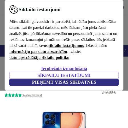
Lejupielādēt lietotni
Lejupielādēt
Sīkfailu iestatījumi
Izmantojiet refurbed ātri un viegli
Mūsu sīkfaili galvenokārt ir paredzēti, lai rādītu jums atbilstošāku
saturu. Lai tie pareizi darbotos, mēs lūdzam jūsu piekrišanu
analizēt jūsu pārlūkošanas uzvedību un personalizēt jums saturu un
reklāmas, izmantojot pirmās un trešās puses sīkfailus. Jūs jebkurā
laikā varat mainīt savus
sīkfailu iestatījumus
. Izlasiet mūsu
Viedtālruņi
Portatīvie datori
Planšetes
Viedpulksteņi
Aksesuāri
Au
informāciju par datu aizsardzību
. Izlasiet
datu apstrādātāja sīkfailu politiku
Sākums
Produkti
Mobilie tālruņi un viedtālruņi
Honor mobilie tālruņi
Ierobežota izmantošana
SĪKFAILU IESTATĪJUMI
Honor X8
PIEŅEMT VISAS SĪKDATNES
129
,35 €
6 GB | 128 GB | Dual-SIM | Ocean Blue
249,00 €
(4 atsauksmes)