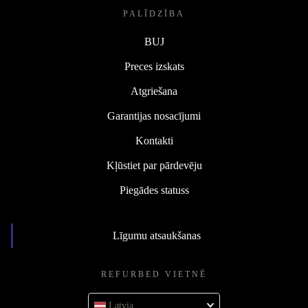
PALĪDZĪBA
BUJ
Preces izskats
Atgriešana
Garantijas nosacījumi
Kontakti
Kļūstiet par pārdevēju
Piegādes statuss
Līgumu atsaukšanas
REFURBED VIETNĒ
Latvia