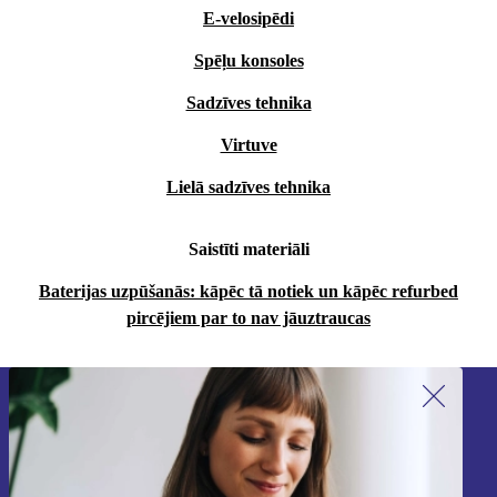
E-velosipēdi
Spēļu konsoles
Sadzīves tehnika
Virtuve
Lielā sadzīves tehnika
Saistīti materiāli
Baterijas uzpūšanās: kāpēc tā notiek un kāpēc refurbed
pircējiem par to nav jāuztraucas
Piesakieties mūsu jaunumu
saņemšanai!
Nekad vairs nepalaidiet garām nevienu
piedāvājumu.