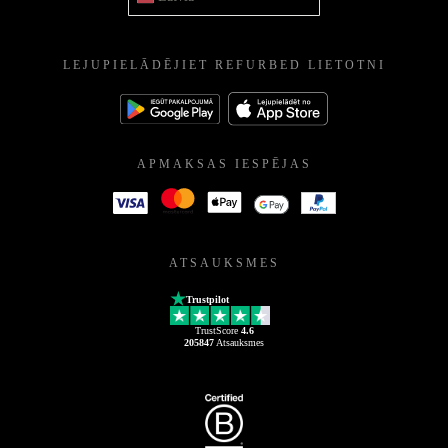
LEJUPIELĀDĒJIET REFURBED LIETOTNI
APMAKSAS IESPĒJAS
ATSAUKSMES
Trustpilot
TrustScore
4.6
205847
Atsauksmes