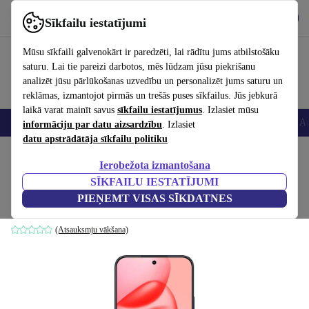
Lejupielādēt lietotni
Lejupielādēt
Sīkfailu iestatījumi
Izmantojiet refurbed ātri un viegli
Mūsu sīkfaili galvenokārt ir paredzēti, lai rādītu jums atbilstošāku
saturu. Lai tie pareizi darbotos, mēs lūdzam jūsu piekrišanu
analizēt jūsu pārlūkošanas uzvedību un personalizēt jums saturu un
reklāmas, izmantojot pirmās un trešās puses sīkfailus. Jūs jebkurā
laikā varat mainīt savus
sīkfailu iestatījumus
. Izlasiet mūsu
Viedtālruņi
Portatīvie datori
Planšetes
Viedpulksteņi
Aksesuāri
Au
informāciju par datu aizsardzību
. Izlasiet
datu apstrādātāja sīkfailu politiku
Sākums
Produkti
Mobilie tālruņi un viedtālruņi
Honor mobilie tālruņi
Ierobežota izmantošana
SĪKFAILU IESTATĪJUMI
Honor 400
PIEŅEMT VISAS SĪKDATNES
8 GB | 256 GB | Dual-SIM (eSIM, Nano-SIM) | Midnight Black
(Atsauksmju vākšana)