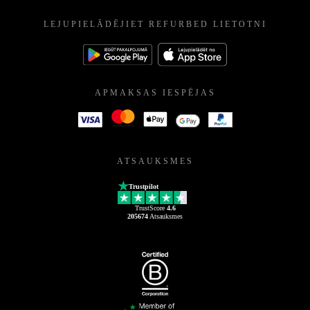
LEJUPIELĀDĒJIET REFURBED LIETOTNI
APMAKSAS IESPĒJAS
ATSAUKSMES
Trustpilot
TrustScore
4.6
205674
Atsauksmes