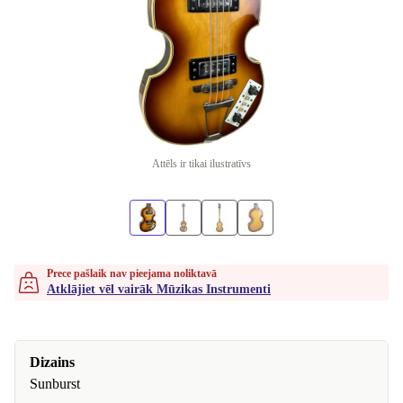
Attēls ir tikai ilustratīvs
Prece pašlaik nav pieejama noliktavā
Atklājiet vēl vairāk Mūzikas Instrumenti
Dizains
Sunburst