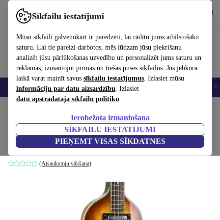
Lejupielādēt lietotni
Lejupielādēt
Sīkfailu iestatījumi
Izmantojiet refurbed ātri un viegli
Mūsu sīkfaili galvenokārt ir paredzēti, lai rādītu jums atbilstošāku
saturu. Lai tie pareizi darbotos, mēs lūdzam jūsu piekrišanu
analizēt jūsu pārlūkošanas uzvedību un personalizēt jums saturu un
reklāmas, izmantojot pirmās un trešās puses sīkfailus. Jūs jebkurā
laikā varat mainīt savus
sīkfailu iestatījumus
. Izlasiet mūsu
Viedtālruņi
Portatīvie datori
Planšetes
Viedpulksteņi
Aksesuāri
Au
informāciju par datu aizsardzību
. Izlasiet
datu apstrādātāja sīkfailu politiku
Sākums
Produkti
Mājsaimniecība
Mūzikas Instrumenti
Ierobežota izmantošana
SĪKFAILU IESTATĪJUMI
Greco VB Violin Bass 1970s - Sunburst
PIEŅEMT VISAS SĪKDATNES
sunburst
(Atsauksmju vākšana)