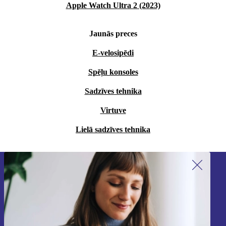
Apple Watch Ultra 2 (2023)
Jaunās preces
E-velosipēdi
Spēļu konsoles
Sadzīves tehnika
Virtuve
Lielā sadzīves tehnika
Piesakieties mūsu jaunumu
saņemšanai!
Nekad vairs nepalaidiet garām nevienu
piedāvājumu.