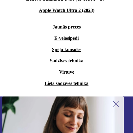
Apple Watch Ultra 2 (2023)
Jaunās preces
E-velosipēdi
Spēļu konsoles
Sadzīves tehnika
Virtuve
Lielā sadzīves tehnika
Piesakieties mūsu jaunumu
saņemšanai!
Nekad vairs nepalaidiet garām nevienu
piedāvājumu.