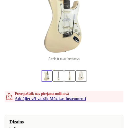
Attēls ir tikai ilustratīvs
Prece pašlaik nav pieejama noliktavā
Atklājiet vēl vairāk Mūzikas Instrumenti
Dizains