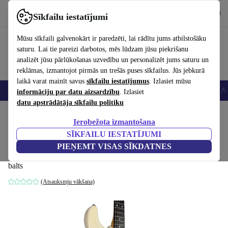
Lejupielādēt lietotni
Lejupielādēt
Sīkfailu iestatījumi
Izmantojiet refurbed ātri un viegli
Mūsu sīkfaili galvenokārt ir paredzēti, lai rādītu jums atbilstošāku
saturu. Lai tie pareizi darbotos, mēs lūdzam jūsu piekrišanu
analizēt jūsu pārlūkošanas uzvedību un personalizēt jums saturu un
reklāmas, izmantojot pirmās un trešās puses sīkfailus. Jūs jebkurā
laikā varat mainīt savus
sīkfailu iestatījumus
. Izlasiet mūsu
Viedtālruņi
Portatīvie datori
Planšetes
Viedpulksteņi
Aksesuāri
Au
informāciju par datu aizsardzību
. Izlasiet
datu apstrādātāja sīkfailu politiku
Sākums
Produkti
Mājsaimniecība
Mūzikas Instrumenti
Ierobežota izmantošana
SĪKFAILU IESTATĪJUMI
Greco Super Sounds Stratocaster 1978 -
PIEŅEMT VISAS SĪKDATNES
White
balts
(Atsauksmju vākšana)