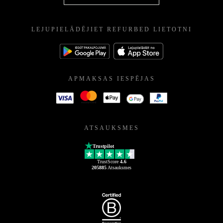
LEJUPIELĀDĒJIET REFURBED LIETOTNI
APMAKSAS IESPĒJAS
ATSAUKSMES
Trustpilot
TrustScore
4.6
205885
Atsauksmes