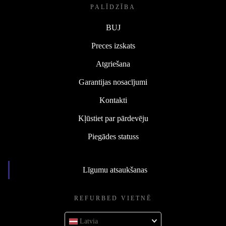
PALĪDZĪBA
BUJ
Preces izskats
Atgriešana
Garantijas nosacījumi
Kontakti
Kļūstiet par pārdevēju
Piegādes statuss
Līgumu atsaukšanas
REFURBED VIETNĒ
Latvia