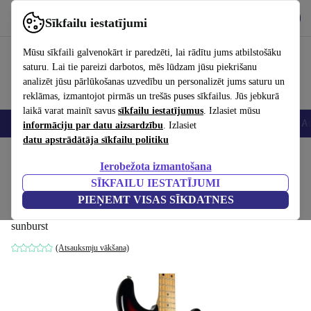
Lejupielādēt lietotni
Lejupielādēt
Sīkfailu iestatījumi
Izmantojiet refurbed ātri un viegli
Mūsu sīkfaili galvenokārt ir paredzēti, lai rādītu jums atbilstošāku
saturu. Lai tie pareizi darbotos, mēs lūdzam jūsu piekrišanu
analizēt jūsu pārlūkošanas uzvedību un personalizēt jums saturu un
reklāmas, izmantojot pirmās un trešās puses sīkfailus. Jūs jebkurā
laikā varat mainīt savus
sīkfailu iestatījumus
. Izlasiet mūsu
Viedtālruņi
Portatīvie datori
Planšetes
Viedpulksteņi
Aksesuāri
Au
informāciju par datu aizsardzību
. Izlasiet
datu apstrādātāja sīkfailu politiku
Sākums
Produkti
Mājsaimniecība
Mūzikas Instrumenti
Ierobežota izmantošana
SĪKFAILU IESTATĪJUMI
Greco SE380 Super Power Stratocaster
PIEŅEMT VISAS SĪKDATNES
1980 - Sunburst
sunburst
(Atsauksmju vākšana)