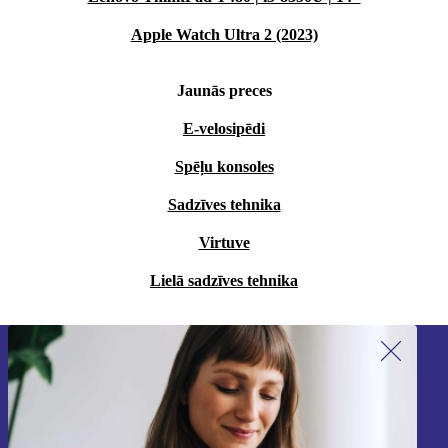
Apple Watch Ultra 2 (2023)
Jaunās preces
E-velosipēdi
Spēļu konsoles
Sadzīves tehnika
Virtuve
Lielā sadzīves tehnika
Piesakieties mūsu jaunumu
saņemšanai!
Nekad vairs nepalaidiet garām nevienu
piedāvājumu.