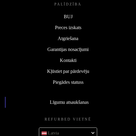
PALĪDZĪBA
BUJ
Preces izskats
Atgriešana
Garantijas nosacījumi
Kontakti
Kļūstiet par pārdevēju
Piegādes statuss
Līgumu atsaukšanas
REFURBED VIETNĒ
Latvia