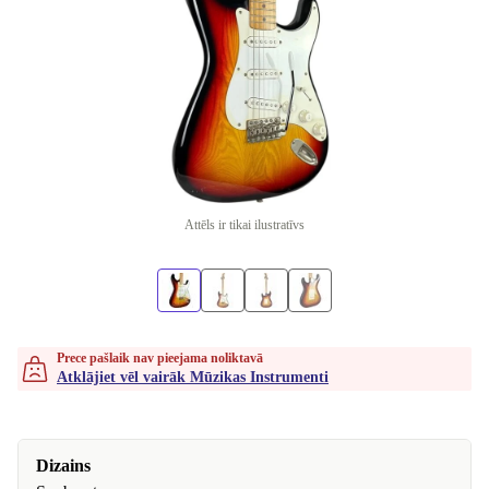
Attēls ir tikai ilustratīvs
Prece pašlaik nav pieejama noliktavā
Atklājiet vēl vairāk Mūzikas Instrumenti
Dizains