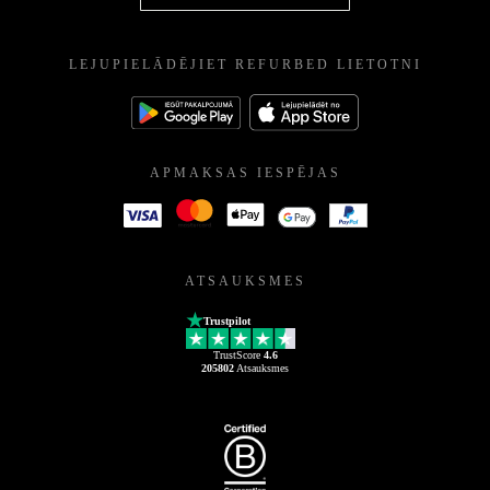
LEJUPIELĀDĒJIET REFURBED LIETOTNI
APMAKSAS IESPĒJAS
ATSAUKSMES
Trustpilot
TrustScore
4.6
205802
Atsauksmes