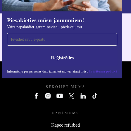
Privātuma politikā
.
Piesakieties mūsu jaunumiem!
Lejupielādējiet refurbed lietotni
Vairs nepalaidiet garām nevienu piedāvājumu
iOS un Android ierīcēm
Reģistrēties
Informāciju par personas datu izmantošanu var atrast mūsu
Privātuma politikā
REFURBED - RETHINK NEW.
SEKOJIET MUMS
UZŅĒMUMS
Kāpēc refurbed