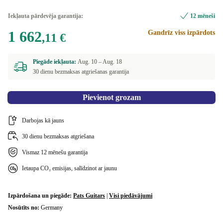
Iekļauta pārdevēja garantija:
12 mēneši
1 662
Gandrīz viss izpārdots
,11 €
Piegāde iekļauta:
Aug. 10 –
Aug. 18
30 dienu bezmaksas atgriešanas garantija
Pievienot grozam
Darbojas kā jauns
30 dienu bezmaksas atgriešana
Vismaz 12 mēnešu garantija
Ietaupa CO₂ emisijas, salīdzinot ar jaunu
Izpārdošana un piegāde:
Pats Guitars
|
Visi piedāvājumi
Nosūtīts no:
Germany