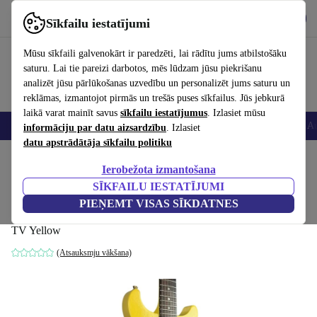
Lejupielādēt lietotni
Lejupielādēt
Sīkfailu iestatījumi
Izmantojiet refurbed ātri un viegli
Mūsu sīkfaili galvenokārt ir paredzēti, lai rādītu jums atbilstošāku
saturu. Lai tie pareizi darbotos, mēs lūdzam jūsu piekrišanu
analizēt jūsu pārlūkošanas uzvedību un personalizēt jums saturu un
reklāmas, izmantojot pirmās un trešās puses sīkfailus. Jūs jebkurā
laikā varat mainīt savus
sīkfailu iestatījumus
. Izlasiet mūsu
Viedtālruņi
Portatīvie datori
Planšetes
Viedpulksteņi
Aksesuāri
Au
informāciju par datu aizsardzību
. Izlasiet
datu apstrādātāja sīkfailu politiku
Sākums
Produkti
Mājsaimniecība
Mūzikas Instrumenti
Ierobežota izmantošana
SĪKFAILU IESTATĪJUMI
Gibson Les Paul Special DC
PIEŅEMT VISAS SĪKDATNES
2005 - TV Yellow
1 662
,11 €
TV Yellow
(Atsauksmju vākšana)