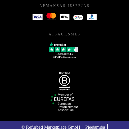
APMAKSAS IESPĒJAS
ATSAUKSMES
Trustpilot
TrustScore
4.6
205415
Atsauksmes
© Refurbed Marketplace GmbH
Pieejamība