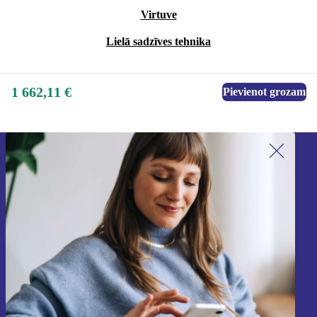
Virtuve
Lielā sadzīves tehnika
1 662,11 €
Pievienot grozam
Piesakieties mūsu jaunumu
saņemšanai!
Nekad vairs nepalaidiet garām nevienu
piedāvājumu.
Reģistrēties
Informāciju par personas datu izmantošanu varat atrast mūsu