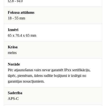
f2.8 - f4.0
Fokusa attālums
18 - 55 mm
Izmēri
65 x 70.4 x 65 mm
Krāsa
melns
Norāde
Pēc atjaunošanas vairs nevar garantēt IPxx sertifikāciju,
tāpēc, piemēram, ūdens radītie bojājumi ir izslēgti no
garantijas nosacījumiem.
Saderība
APS-C