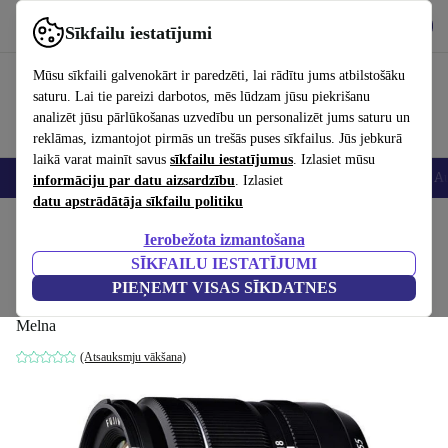
Lejupielādēt lietotni
Lejupielādēt
Sīkfailu iestatījumi
Izmantojiet refurbed ātri un viegli
Mūsu sīkfaili galvenokārt ir paredzēti, lai rādītu jums atbilstošāku
saturu. Lai tie pareizi darbotos, mēs lūdzam jūsu piekrišanu
analizēt jūsu pārlūkošanas uzvedību un personalizēt jums saturu un
reklāmas, izmantojot pirmās un trešās puses sīkfailus. Jūs jebkurā
laikā varat mainīt savus
sīkfailu iestatījumus
. Izlasiet mūsu
Viedtālruņi
Portatīvie datori
Planšetes
Viedpulksteņi
Aksesuāri
Au
informāciju par datu aizsardzību
. Izlasiet
datu apstrādātāja sīkfailu politiku
Sākums
Produkti
Kameras
Objektīvi
Ierobežota izmantošana
SĪKFAILU IESTATĪJUMI
Fujifilm Fujinon XF 18-55 mm 2.8-4.0 R
PIEŅEMT VISAS SĪKDATNES
LM OIS
Melna
(Atsauksmju vākšana)