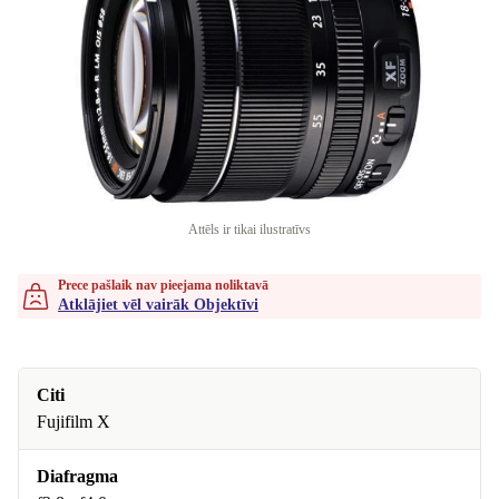
Attēls ir tikai ilustratīvs
Prece pašlaik nav pieejama noliktavā
Atklājiet vēl vairāk Objektīvi
Citi
Fujifilm X
Diafragma