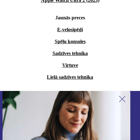
Apple Watch Ultra 2 (2023)
Jaunās preces
E-velosipēdi
Spēļu konsoles
Sadzīves tehnika
Virtuve
Lielā sadzīves tehnika
Piesakieties mūsu jaunumu
saņemšanai!
Nekad vairs nepalaidiet garām nevienu
piedāvājumu.