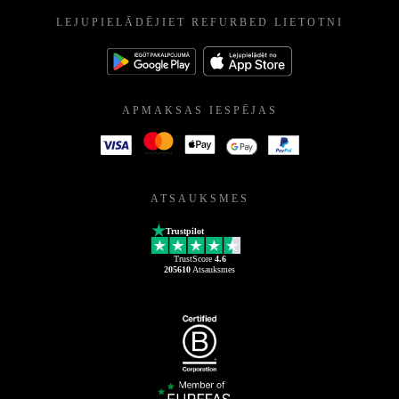
LEJUPIELĀDĒJIET REFURBED LIETOTNI
APMAKSAS IESPĒJAS
ATSAUKSMES
Trustpilot
TrustScore
4.6
205610
Atsauksmes