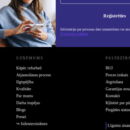
Nekad vairs nepalaidiet garām nevienu
piedāvājumu.
Info
Priv
Reģistrēties
Informāciju par personas datu izmantošanu var atr
Privātuma politikā
REFURBED - RETHINK NEW.
UZŅĒMUMS
PALĪDZĪB
Kāpēc refurbed
BUJ
Atjaunošanas process
Preces izskats
Ilgtspējība
Atgriešana
Kvalitāte
Garantijas nos
Par mums
Kontakti
Darba iespējas
Kļūstiet par p
Blogs
Piegādes status
Presei
↪ Inženierzinātnes
Līgumu atsau