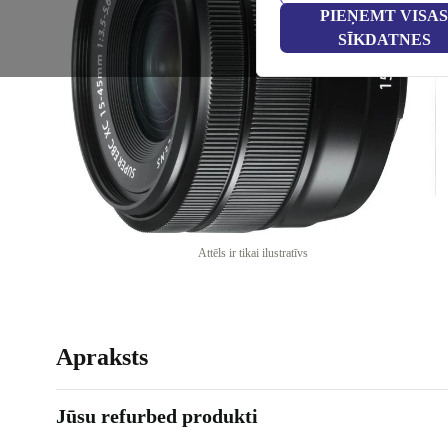
PIEŅEMT VISAS
SĪKDATNES
Attēls ir tikai ilustratīvs
Apraksts
Jūsu refurbed produkti