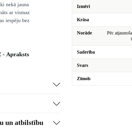
āki nekā jauna
Izmēri
nāts ar vismaz
Krāsa
as iespēju bez
Norāde
Pēc atjaunoša
Saderība
 - Apraksts
Svars
Zīmols
 un atbilstību