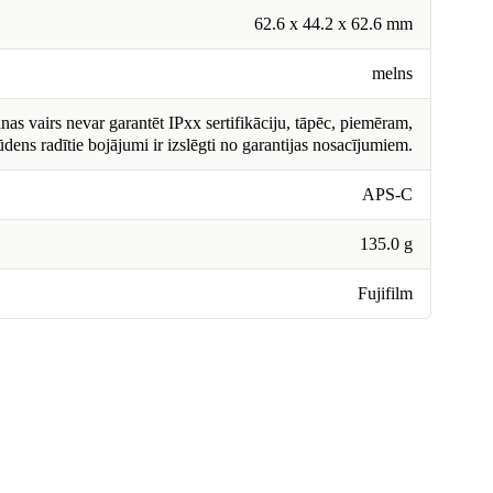
62.6 x 44.2 x 62.6 mm
melns
nas vairs nevar garantēt IPxx sertifikāciju, tāpēc, piemēram,
ūdens radītie bojājumi ir izslēgti no garantijas nosacījumiem.
APS-C
135.0 g
Fujifilm