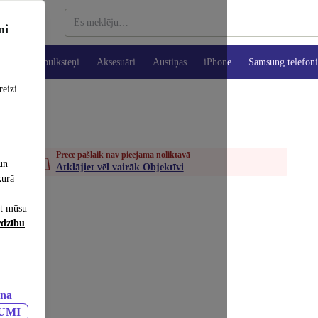
mi
es
Viedpulksteņi
Aksesuāri
Austiņas
iPhone
Samsung telefoni
reizi
Prece pašlaik nav pieejama noliktavā
un
Atklājiet vēl vairāk Objektīvi
kurā
et mūsu
rdzību
.
ana
JUMI