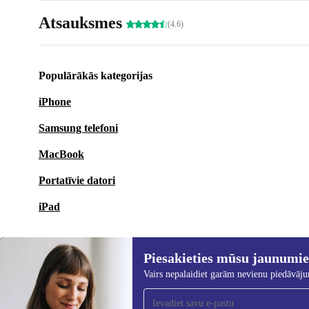
Atsauksmes
(4.6)
Populārākās kategorijas
iPhone
Samsung telefoni
MacBook
Portatīvie datori
iPad
Piesakieties mūsu jaunumi
Vairs nepalaidiet garām nevienu piedāvāj
Piesakieties mūsu jaunumu
saņemšanai!