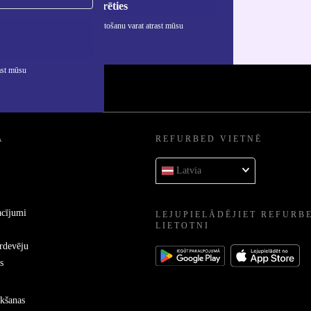
Reģistrēties
rmāciju par personas datu izmantošanu varat atrast mūsu
ātuma politikā
.
ast mūsu
A
REFURBED VIETNĒ
Latvia
acījumi
LEJUPIELĀDĒJIET REFURB
LIETOTNI
ārdevēju
s
kšanas