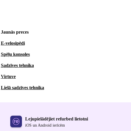
Jaunās preces
E-velosipēdi
Spēļu konsoles
Sadzīves tehnika
Virtuve
Lielā sadzīves tehnika
Lejupielādējiet refurbed lietotni
iOS un Android ierīcēm