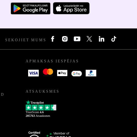
SEKOJIET MUMS
APMAKSAS IESPĒJAS
ATSAUKSMES
ED
Trustpilot
TrustScore
4.6
205763
Atsauksmes