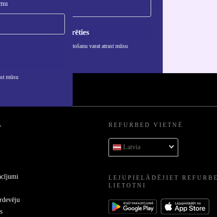
umu
Reģistrēties
rmāciju par personas datu izmantošanu varat atrast mūsu
ātuma politikā
.
ast mūsu
A
REFURBED VIETNĒ
Latvia
acījumi
LEJUPIELĀDĒJIET REFURB
LIETOTNI
ārdevēju
s