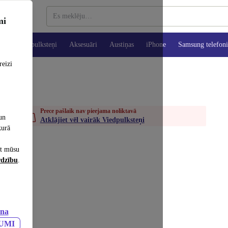
mi
es
Viedpulksteņi
Aksesuāri
Austiņas
iPhone
Samsung telefoni
reizi
Prece pašlaik nav pieejama noliktavā
un
Atklājiet vēl vairāk Viedpulksteņi
kurā
et mūsu
rdzību
.
ana
JUMI