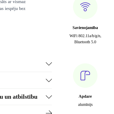
nāts ar vismaz
as iespēju bez
Savienojamība
WiFi 802.11a/b/g/n,
Bluetooth 5.0
 un atbilstību
Apdare
alumīnijs