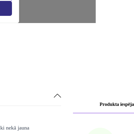
Produkta iespēja
āki nekā jauna