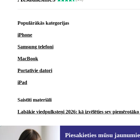
Populārākās kategorijas
iPhone
Samsung telefoni
MacBook
Portatīvie datori
iPad
Saistīti materiāli
Labākie viedpulksteņi 2026: kā izvēlēties sev piemērotāko
Piesakieties mūsu jaunumi