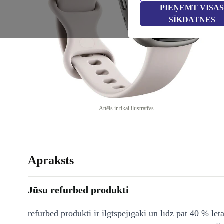
PIEŅEMT VISAS
SĪKDATNES
Attēls ir tikai ilustratīvs
Apraksts
Jūsu refurbed produkti
refurbed produkti ir ilgtspējīgāki un līdz pat 40 % lēt