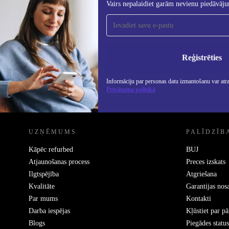
Vairs nepalaidiet garām nevienu piedāvāj
Piesakieties mūsu jaunumu
saņemšanai!
Nekad vairs nepalaidiet garām nevienu
piedāvājumu.
Info
Priv
Reģistrēties
Informāciju par personas datu izmantošanu var atr
Privātuma politikā
REFURBED - RETHINK NEW.
UZŅĒMUMS
PALĪDZĪB
Kāpēc refurbed
BUJ
Atjaunošanas process
Preces izskats
Ilgtspējība
Atgriešana
Kvalitāte
Garantijas nos
Par mums
Kontakti
Darba iespējas
Kļūstiet par p
Blogs
Piegādes status