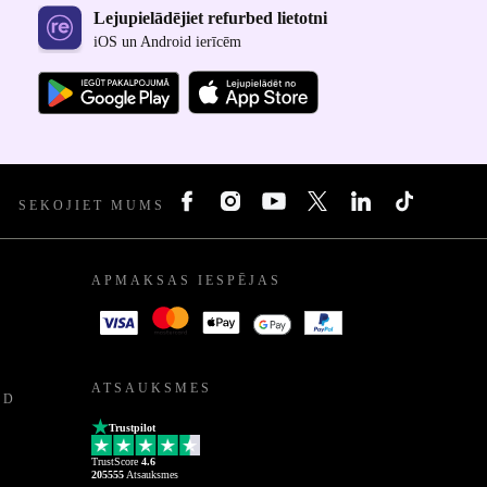
Lejupielādējiet refurbed lietotni
iOS un Android ierīcēm
SEKOJIET MUMS
APMAKSAS IESPĒJAS
ATSAUKSMES
ED
Trustpilot
TrustScore
4.6
205555
Atsauksmes