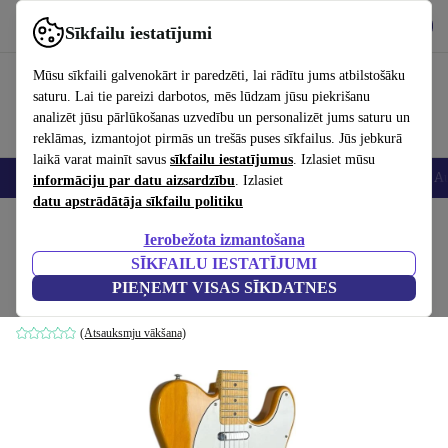
Lejupielādēt lietotni
Lejupielādēt
Sīkfailu iestatījumi
Izmantojiet refurbed ātri un viegli
Mūsu sīkfaili galvenokārt ir paredzēti, lai rādītu jums atbilstošāku
saturu. Lai tie pareizi darbotos, mēs lūdzam jūsu piekrišanu
analizēt jūsu pārlūkošanas uzvedību un personalizēt jums saturu un
reklāmas, izmantojot pirmās un trešās puses sīkfailus. Jūs jebkurā
laikā varat mainīt savus
sīkfailu iestatījumus
. Izlasiet mūsu
Viedtālruņi
Portatīvie datori
Planšetes
Viedpulksteņi
Aksesuāri
Au
informāciju par datu aizsardzību
. Izlasiet
datu apstrādātāja sīkfailu politiku
Sākums
Produkti
Mājsaimniecība
Mūzikas Instrumenti
Ierobežota izmantošana
SĪKFAILU IESTATĪJUMI
Fenix Telecaster 1991 - Natural
PIEŅEMT VISAS SĪKDATNES
Dabas krāsa
(Atsauksmju vākšana)