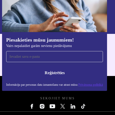
Reģistrēties
Informāciju par personas datu izmantošanu varat atrast mūsu
Privātuma politikā
.
Piesakieties mūsu jaunumiem!
Lejupielādējiet refurbed lietotni
Vairs nepalaidiet garām nevienu piedāvājumu
iOS un Android ierīcēm
Reģistrēties
Informāciju par personas datu izmantošanu var atrast mūsu
Privātuma politikā
REFURBED - RETHINK NEW.
SEKOJIET MUMS