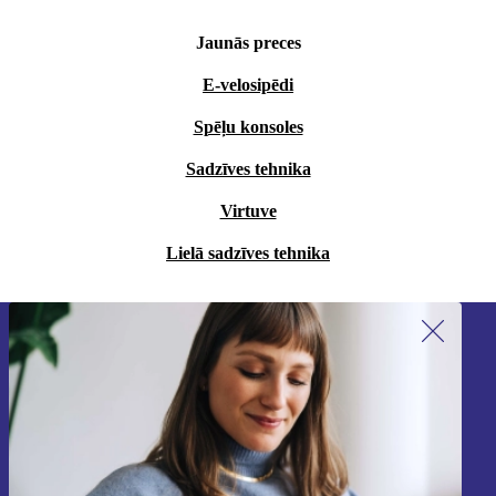
Jaunās preces
E-velosipēdi
Spēļu konsoles
Sadzīves tehnika
Virtuve
Lielā sadzīves tehnika
Piesakieties mūsu jaunumu
saņemšanai!
Nekad vairs nepalaidiet garām nevienu
piedāvājumu.