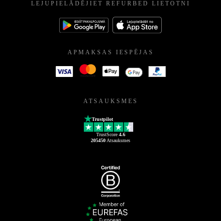
LEJUPIELĀDĒJIET REFURBED LIETOTNI
APMAKSAS IESPĒJAS
ATSAUKSMES
Trustpilot
TrustScore
4.6
205450
Atsauksmes