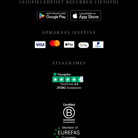
LEJUPIELĀDĒJIET REFURBED LIETOTNI
APMAKSAS IESPĒJAS
ATSAUKSMES
Trustpilot
TrustScore
4.6
205802
Atsauksmes