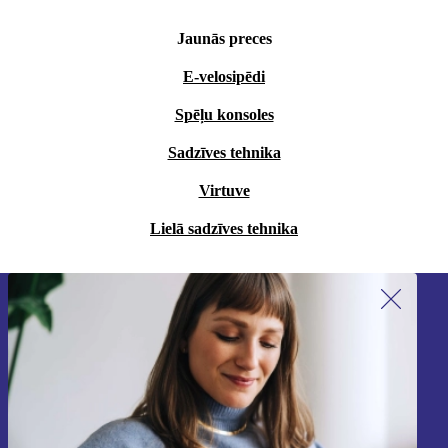
Jaunās preces
E-velosipēdi
Spēļu konsoles
Sadzīves tehnika
Virtuve
Lielā sadzīves tehnika
Piesakieties mūsu jaunumu
saņemšanai!
Nekad vairs nepalaidiet garām nevienu
piedāvājumu.