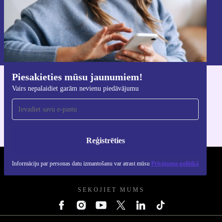
Reģistrēties
Informāciju par personas datu izmantošanu varat atrast mūsu
Privātuma politikā
.
Piesakieties mūsu jaunumiem!
Lejupielādējiet refurbed lietotni
Vairs nepalaidiet garām nevienu piedāvājumu
iOS un Android ierīcēm
Reģistrēties
Informāciju par personas datu izmantošanu var atrast mūsu
Privātuma politikā
REFURBED - RETHINK NEW.
SEKOJIET MUMS