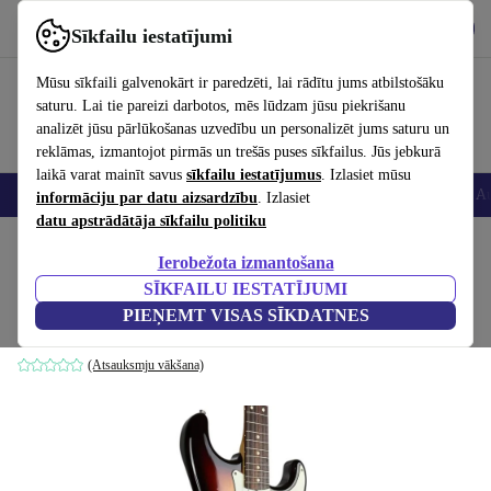
Lejupielādēt lietotni
Lejupielādēt
Sīkfailu iestatījumi
Izmantojiet refurbed ātri un viegli
Mūsu sīkfaili galvenokārt ir paredzēti, lai rādītu jums atbilstošāku
saturu. Lai tie pareizi darbotos, mēs lūdzam jūsu piekrišanu
analizēt jūsu pārlūkošanas uzvedību un personalizēt jums saturu un
reklāmas, izmantojot pirmās un trešās puses sīkfailus. Jūs jebkurā
laikā varat mainīt savus
sīkfailu iestatījumus
. Izlasiet mūsu
Viedtālruņi
Portatīvie datori
Planšetes
Viedpulksteņi
Aksesuāri
Au
informāciju par datu aizsardzību
. Izlasiet
datu apstrādātāja sīkfailu politiku
Sākums
Produkti
Mājsaimniecība
Mūzikas Instrumenti
Ierobežota izmantošana
SĪKFAILU IESTATĪJUMI
Balta
PIEŅEMT VISAS SĪKDATNES
sunburst
(Atsauksmju vākšana)