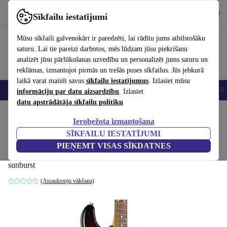
Lejupielādēt lietotni
Lejupielādēt
Sīkfailu iestatījumi
Izmantojiet refurbed ātri un viegli
Mūsu sīkfaili galvenokārt ir paredzēti, lai rādītu jums atbilstošāku
saturu. Lai tie pareizi darbotos, mēs lūdzam jūsu piekrišanu
analizēt jūsu pārlūkošanas uzvedību un personalizēt jums saturu un
reklāmas, izmantojot pirmās un trešās puses sīkfailus. Jūs jebkurā
laikā varat mainīt savus
sīkfailu iestatījumus
. Izlasiet mūsu
Viedtālruņi
Portatīvie datori
Planšetes
Viedpulksteņi
Aksesuāri
Au
informāciju par datu aizsardzību
. Izlasiet
datu apstrādātāja sīkfailu politiku
Sākums
Produkti
Mājsaimniecība
Mūzikas Instrumenti
Ierobežota izmantošana
SĪKFAILU IESTATĪJUMI
Fender Japan ST-40 Stratocaster 1993-
PIEŅEMT VISAS SĪKDATNES
1994 - Sunburst
sunburst
(Atsauksmju vākšana)