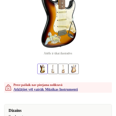
Attēls ir tikai ilustratīvs
Prece pašlaik nav pieejama noliktavā
Atklājiet vēl vairāk Mūzikas Instrumenti
Dizains