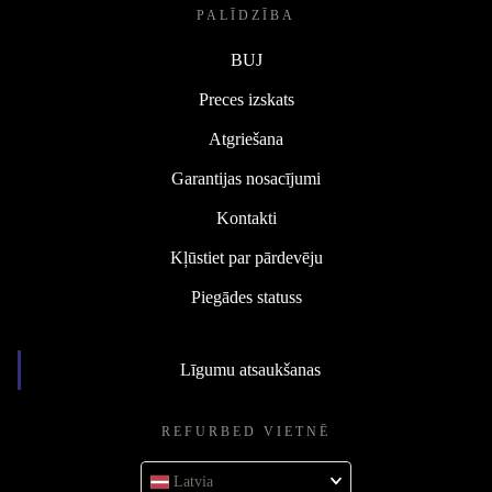
PALĪDZĪBA
BUJ
Preces izskats
Atgriešana
Garantijas nosacījumi
Kontakti
Kļūstiet par pārdevēju
Piegādes statuss
Līgumu atsaukšanas
REFURBED VIETNĒ
Latvia