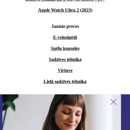
Apple Watch Ultra 2 (2023)
Jaunās preces
E-velosipēdi
Spēļu konsoles
Sadzīves tehnika
Virtuve
Lielā sadzīves tehnika
Piesakieties mūsu jaunumu
saņemšanai!
Nekad vairs nepalaidiet garām nevienu
piedāvājumu.