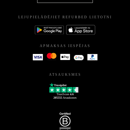
LEJUPIELĀDĒJIET REFURBED LIETOTNI
APMAKSAS IESPĒJAS
ATSAUKSMES
Trustpilot
TrustScore
4.6
205555
Atsauksmes