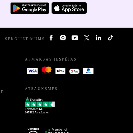
SEKOJIET MUMS
APMAKSAS IESPĒJAS
ATSAUKSMES
ED
Trustpilot
TrustScore
4.6
205562
Atsauksmes