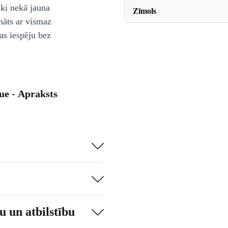
āki nekā jauna
Zīmols
nāts ar vismaz
as iespēju bez
ue - Apraksts
 un atbilstību