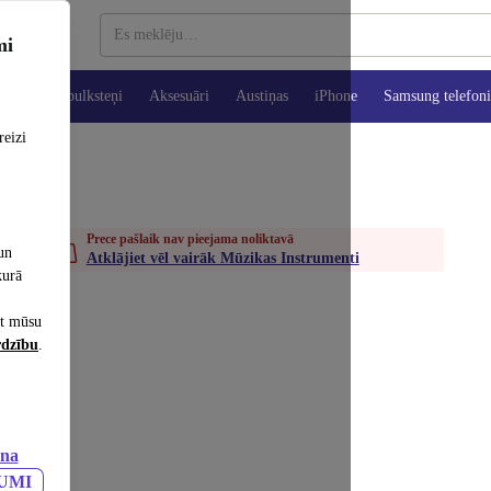
mi
es
Viedpulksteņi
Aksesuāri
Austiņas
iPhone
Samsung telefoni
reizi
Prece pašlaik nav pieejama noliktavā
un
Atklājiet vēl vairāk Mūzikas Instrumenti
kurā
et mūsu
rdzību
.
ana
JUMI