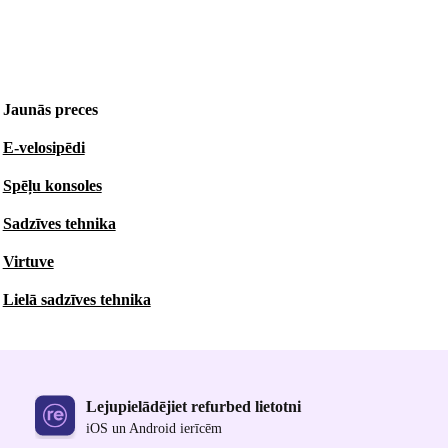
Jaunās preces
E-velosipēdi
Spēļu konsoles
Sadzīves tehnika
Virtuve
Lielā sadzīves tehnika
Lejupielādējiet refurbed lietotni
iOS un Android ierīcēm