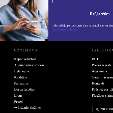
Nekad vairs nepalaidiet garām nevienu
piedāvājumu.
Info
Priv
Reģistrēties
Informāciju par personas datu izmantošanu var atr
Privātuma politikā
REFURBED - RETHINK NEW.
UZŅĒMUMS
PALĪDZĪB
Kāpēc refurbed
BUJ
Atjaunošanas process
Preces izskats
Ilgtspējība
Atgriešana
Kvalitāte
Garantijas nos
Par mums
Kontakti
Darba iespējas
Kļūstiet par p
Blogs
Piegādes status
Presei
↪ Inženierzinātnes
Līgumu atsau