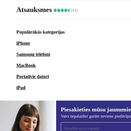
Atsauksmes
(4.6)
Populārākās kategorijas
iPhone
Samsung telefoni
MacBook
Portatīvie datori
iPad
Piesakieties mūsu jaunumi
Vairs nepalaidiet garām nevienu piedāvāj
Piesakieties mūsu jaunumu
saņemšanai!