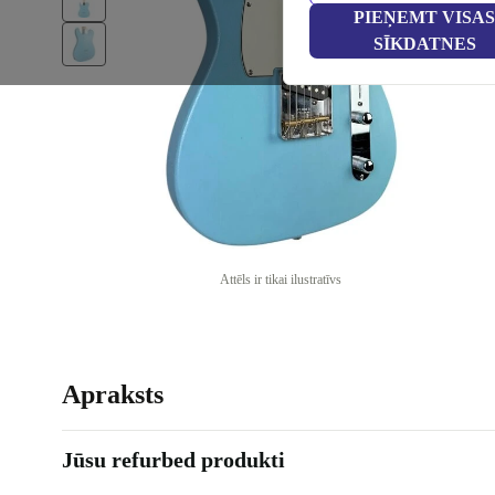
PIEŅEMT VISAS
SĪKDATNES
Attēls ir tikai ilustratīvs
Apraksts
Jūsu refurbed produkti