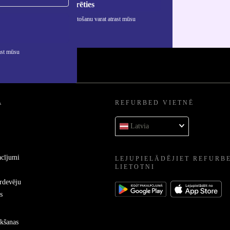
Reģistrēties
rmāciju par personas datu izmantošanu varat atrast mūsu
ātuma politikā
.
ast mūsu
A
REFURBED VIETNĒ
Latvia
acījumi
LEJUPIELĀDĒJIET REFURB
LIETOTNI
ārdevēju
s
kšanas