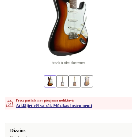
Attēls ir tikai ilustratīvs
Prece pašlaik nav pieejama noliktavā
Atklājiet vēl vairāk Mūzikas Instrumenti
Dizains