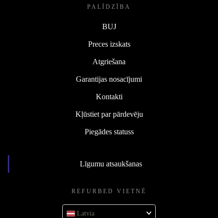
PALĪDZĪBA
BUJ
Preces izskats
Atgriešana
Garantijas nosacījumi
Kontakti
Kļūstiet par pārdevēju
Piegādes statuss
Līgumu atsaukšanas
REFURBED VIETNĒ
Latvia