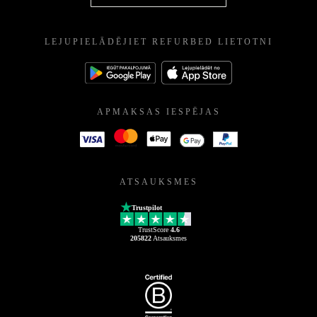
LEJUPIELĀDĒJIET REFURBED LIETOTNI
APMAKSAS IESPĒJAS
ATSAUKSMES
Trustpilot
TrustScore
4.6
205822
Atsauksmes