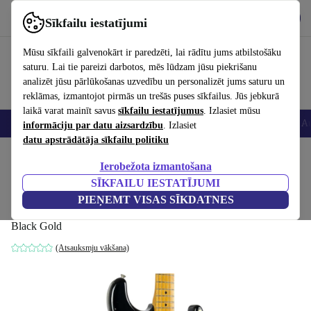
Lejupielādēt lietotni
Lejupielādēt
Sīkfailu iestatījumi
Izmantojiet refurbed ātri un viegli
Mūsu sīkfaili galvenokārt ir paredzēti, lai rādītu jums atbilstošāku
saturu. Lai tie pareizi darbotos, mēs lūdzam jūsu piekrišanu
analizēt jūsu pārlūkošanas uzvedību un personalizēt jums saturu un
reklāmas, izmantojot pirmās un trešās puses sīkfailus. Jūs jebkurā
laikā varat mainīt savus
sīkfailu iestatījumus
. Izlasiet mūsu
Viedtālruņi
Portatīvie datori
Planšetes
Viedpulksteņi
Aksesuāri
Au
informāciju par datu aizsardzību
. Izlasiet
datu apstrādātāja sīkfailu politiku
Sākums
Produkti
Mājsaimniecība
Mūzikas Instrumenti
Ierobežota izmantošana
SĪKFAILU IESTATĪJUMI
Fender Japan 57´ Reissue Stratocaster
PIEŅEMT VISAS SĪKDATNES
2006-2008 - Black Gold
Black Gold
(Atsauksmju vākšana)