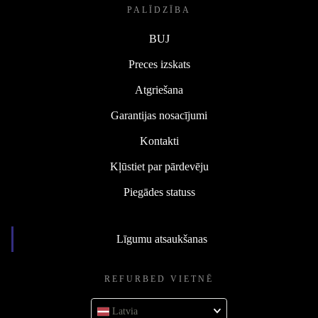
PALĪDZĪBA
BUJ
Preces izskats
Atgriešana
Garantijas nosacījumi
Kontakti
Kļūstiet par pārdevēju
Piegādes statuss
Līgumu atsaukšanas
REFURBED VIETNĒ
Latvia