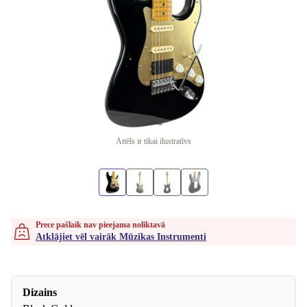
Attēls ir tikai ilustratīvs
Prece pašlaik nav pieejama noliktavā
Atklājiet vēl vairāk Mūzikas Instrumenti
Dizains