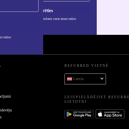
Reģistrēties
rmāciju par personas datu izmantošanu varat atrast mūsu
ātuma politikā
.
ast mūsu
A
REFURBED VIETNĒ
Latvia
acījumi
LEJUPIELĀDĒJIET REFURB
LIETOTNI
ārdevēju
s