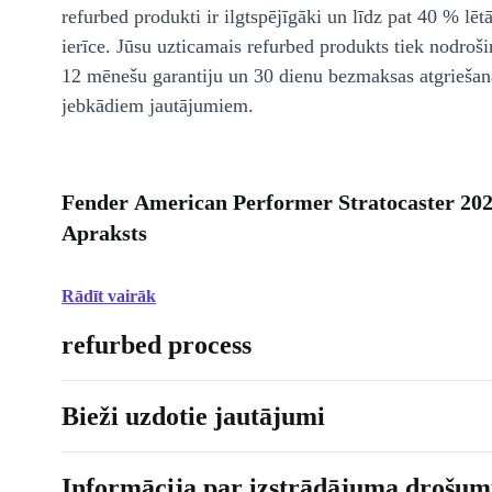
refurbed produkti ir ilgtspējīgāki un līdz pat 40 % lēt
ierīce. Jūsu uzticamais refurbed produkts tiek nodroši
12 mēnešu garantiju un 30 dienu bezmaksas atgriešan
jebkādiem jautājumiem.
Fender American Performer Stratocaster 202
Apraksts
Rādīt vairāk
refurbed process
Bieži uzdotie jautājumi
Informācija par izstrādājuma drošumu