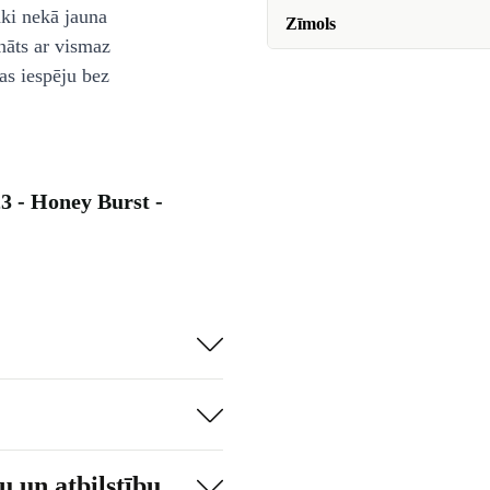
āki nekā jauna
Zīmols
nāts ar vismaz
as iespēju bez
3 - Honey Burst -
 un atbilstību