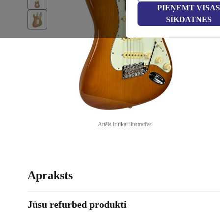
PIEŅEMT VISAS
SĪKDATNES
Attēls ir tikai ilustratīvs
Apraksts
Jūsu refurbed produkti