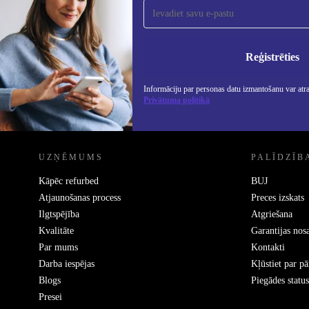
saņemšanai!
Nekad vairs nepalaidiet garām nevienu
piedāvājumu.
Info
Priv
Reģistrēties
Informāciju par personas datu izmantošanu var atr
Privātuma politikā
REFURBED - RETHINK NEW.
UZŅĒMUMS
PALĪDZĪB
Kāpēc refurbed
BUJ
Atjaunošanas process
Preces izskats
Ilgtspējība
Atgriešana
Kvalitāte
Garantijas nos
Par mums
Kontakti
Darba iespējas
Kļūstiet par p
Blogs
Piegādes status
Presei