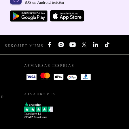
iOS un Android ierīcēm
SEKOJIET MUMS
APMAKSAS IESPĒJAS
ATSAUKSMES
ED
Trustpilot
TrustScore
4.6
205562
Atsauksmes