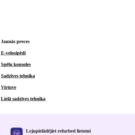
Jaunās preces
E-velosipēdi
Spēļu konsoles
Sadzīves tehnika
Virtuve
Lielā sadzīves tehnika
Lejupielādējiet refurbed lietotni