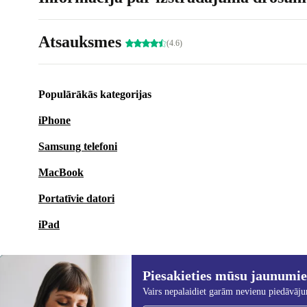
Atsauksmes
(4.6)
Populārākās kategorijas
iPhone
Samsung telefoni
MacBook
Portatīvie datori
iPad
Piesakieties mūsu jaunumi
Vairs nepalaidiet garām nevienu piedāvāj
Piesakieties mūsu jaunumu