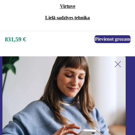
Virtuve
Lielā sadzīves tehnika
831,59 €
Pievienot grozam
Piesakieties mūsu jaunumu
saņemšanai!
Nekad vairs nepalaidiet garām nevienu
piedāvājumu.
Reģistrēties
Informāciju par personas datu izmantošanu varat atrast mūsu