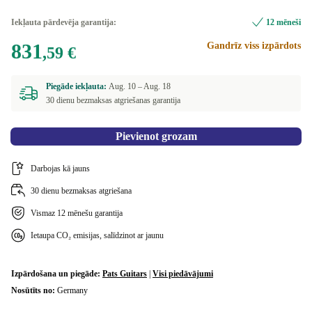
Iekļauta pārdevēja garantija:
12 mēneši
831
Gandrīz viss izpārdots
,59 €
Piegāde iekļauta:
Aug. 10 –
Aug. 18
30 dienu bezmaksas atgriešanas garantija
Pievienot grozam
Darbojas kā jauns
30 dienu bezmaksas atgriešana
Vismaz 12 mēnešu garantija
Ietaupa CO₂ emisijas, salīdzinot ar jaunu
Izpārdošana un piegāde:
Pats Guitars
|
Visi piedāvājumi
Nosūtīts no:
Germany