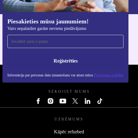
Privātuma politikā
.
Piesakieties mūsu jaunumiem!
Lejupielādējiet refurbed lietotni
Vairs nepalaidiet garām nevienu piedāvājumu
iOS un Android ierīcēm
Reģistrēties
Informāciju par personas datu izmantošanu var atrast mūsu
Privātuma politikā
REFURBED - RETHINK NEW.
SEKOJIET MUMS
UZŅĒMUMS
Kāpēc refurbed