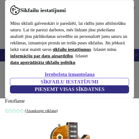
Lejupielādēt lietotni
Lejupielādēt
Sīkfailu iestatījumi
Izmantojiet refurbed ātri un viegli
Mūsu sīkfaili galvenokārt ir paredzēti, lai rādītu jums atbilstošāku
saturu. Lai tie pareizi darbotos, mēs lūdzam jūsu piekrišanu
analizēt jūsu pārlūkošanas uzvedību un personalizēt jums saturu un
reklāmas, izmantojot pirmās un trešās puses sīkfailus. Jūs jebkurā
laikā varat mainīt savus
sīkfailu iestatījumus
. Izlasiet mūsu
Viedtālruņi
Portatīvie datori
Planšetes
Viedpulksteņi
Aksesuāri
Au
informāciju par datu aizsardzību
. Izlasiet
datu apstrādātāja sīkfailu politiku
Sākums
Produkti
Mājsaimniecība
Mūzikas Instrumenti
Ierobežota izmantošana
SĪKFAILU IESTATĪJUMI
Epiphone Japan Les Paul 1996 -
PIEŅEMT VISAS SĪKDATNES
Fotoflame
831
,59 €
Fotoflame
(Atsauksmju vākšana)