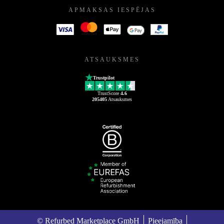
APMAKSAS IESPĒJAS
ATSAUKSMES
Trustpilot
TrustScore
4.6
205405
Atsauksmes
© Refurbed Marketplace GmbH
Pieejamība