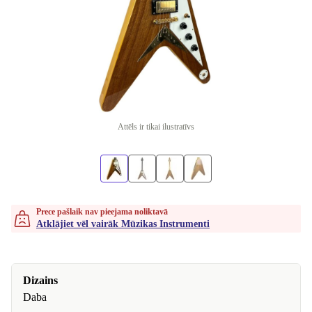
Attēls ir tikai ilustratīvs
Prece pašlaik nav pieejama noliktavā
Atklājiet vēl vairāk Mūzikas Instrumenti
Dizains
Daba