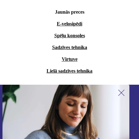
Jaunās preces
E-velosipēdi
Spēļu konsoles
Sadzīves tehnika
Virtuve
Lielā sadzīves tehnika
Piesakieties mūsu jaunumu
saņemšanai!
Nekad vairs nepalaidiet garām nevienu
piedāvājumu.