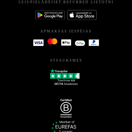
LEJUPIELĀDĒJIET REFURBED LIETOTNI
APMAKSAS IESPĒJAS
ATSAUKSMES
Trustpilot
TrustScore
4.6
205718
Atsauksmes