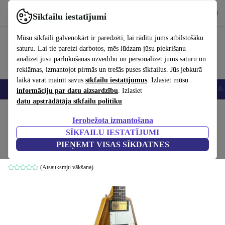
Lejupielādēt lietotni
Lejupielādēt
Sīkfailu iestatījumi
Izmantojiet refurbed ātri un viegli
Mūsu sīkfaili galvenokārt ir paredzēti, lai rādītu jums atbilstošāku
saturu. Lai tie pareizi darbotos, mēs lūdzam jūsu piekrišanu
analizēt jūsu pārlūkošanas uzvedību un personalizēt jums saturu un
reklāmas, izmantojot pirmās un trešās puses sīkfailus. Jūs jebkurā
laikā varat mainīt savus
sīkfailu iestatījumus
. Izlasiet mūsu
Viedtālruņi
Portatīvie datori
Planšetes
Viedpulksteņi
Aksesuāri
Au
informāciju par datu aizsardzību
. Izlasiet
datu apstrādātāja sīkfailu politiku
Sākums
Produkti
Mājsaimniecība
Mūzikas Instrumenti
Ierobežota izmantošana
SĪKFAILU IESTATĪJUMI
Epiphone Flying V 2000 - Natural
PIEŅEMT VISAS SĪKDATNES
Dabas krāsa
(Atsauksmju vākšana)