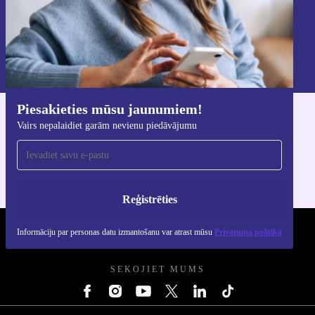
Reģistrēties
Informāciju par personas datu izmantošanu varat atrast mūsu
Privātuma politikā
.
Piesakieties mūsu jaunumiem!
Lejupielādējiet refurbed lietotni
Vairs nepalaidiet garām nevienu piedāvājumu
iOS un Android ierīcēm
Reģistrēties
Informāciju par personas datu izmantošanu var atrast mūsu
Privātuma politikā
REFURBED - RETHINK NEW.
SEKOJIET MUMS