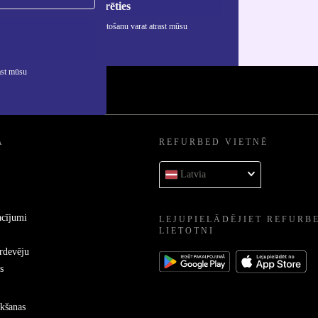
Reģistrēties
rmāciju par personas datu izmantošanu varat atrast mūsu
ātuma politikā
.
ast mūsu
A
REFURBED VIETNĒ
Latvia
acījumi
LEJUPIELĀDĒJIET REFURB
LIETOTNI
ārdevēju
s
kšanas