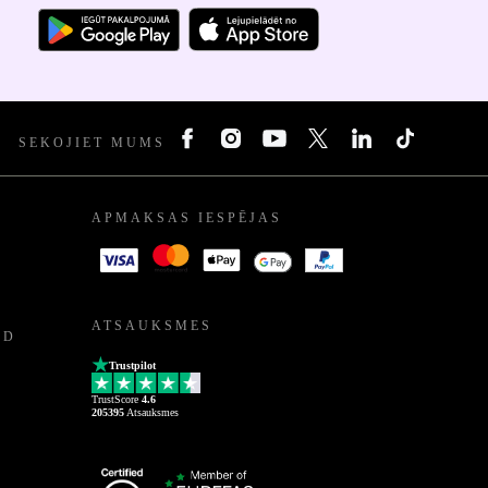
SEKOJIET MUMS
APMAKSAS IESPĒJAS
ATSAUKSMES
ED
Trustpilot
TrustScore
4.6
205395
Atsauksmes