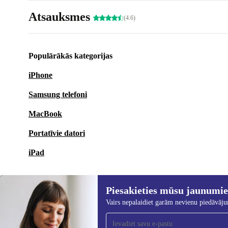
Atsauksmes
(4.6)
Populārākās kategorijas
iPhone
Samsung telefoni
MacBook
Portatīvie datori
iPad
Piesakieties mūsu jaunumi
Vairs nepalaidiet garām nevienu piedāvāj
Piesakieties mūsu jaunumu
saņemšanai!