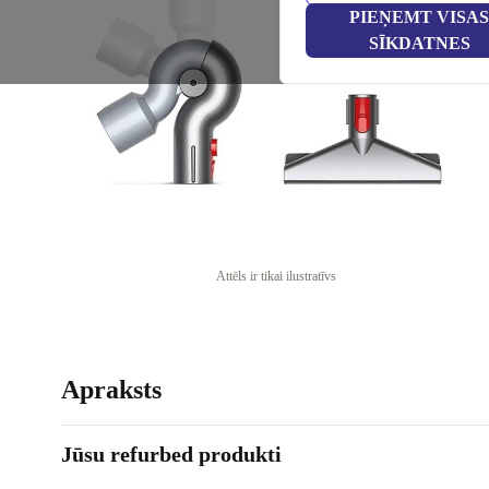
PIEŅEMT VISAS
SĪKDATNES
Attēls ir tikai ilustratīvs
Apraksts
Jūsu refurbed produkti