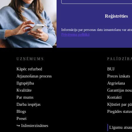
Nekad vairs nepalaidiet garām nevienu
piedāvājumu.
Info
Priv
Reģistrēties
Informāciju par personas datu izmantošanu var atr
Privātuma politikā
REFURBED - RETHINK NEW.
UZŅĒMUMS
PALĪDZĪB
Kāpēc refurbed
BUJ
Atjaunošanas process
Preces izskats
Ilgtspējība
Atgriešana
Kvalitāte
Garantijas nos
Par mums
Kontakti
Darba iespējas
Kļūstiet par p
Blogs
Piegādes status
Presei
↪ Inženierzinātnes
Līgumu atsau