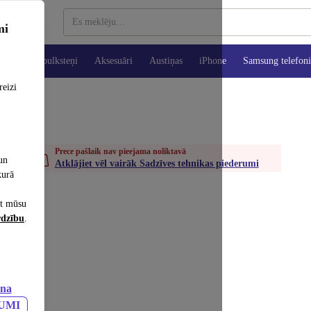
mi
es
Viedpulksteņi
Aksesuāri
Austiņas
iPhone
Samsung telefoni
reizi
Prece pašlaik nav pieejama noliktavā
un
Atklājiet vēl vairāk Sadzīves tehnikas piederumi
kurā
et mūsu
rdzību
.
ana
JUMI