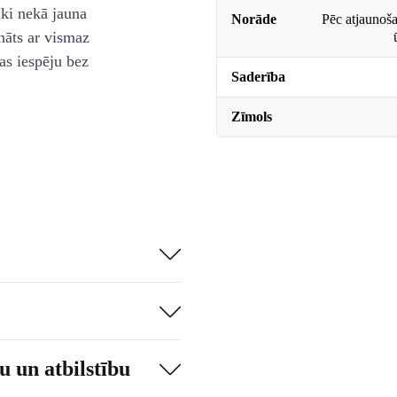
āki nekā jauna
Norāde
Pēc atjaunoša
nāts ar vismaz
as iespēju bez
Saderība
Zīmols
 un atbilstību