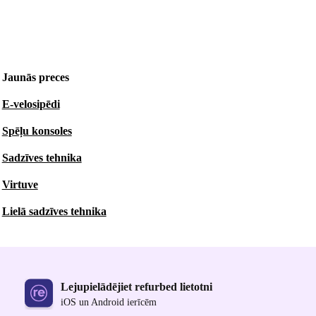
Jaunās preces
E-velosipēdi
Spēļu konsoles
Sadzīves tehnika
Virtuve
Lielā sadzīves tehnika
Lejupielādējiet refurbed lietotni
iOS un Android ierīcēm