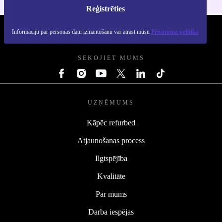
Reģistrēties
Informāciju par personas datu izmantošanu var atrast mūsu
Privātuma politikā
REFURBED - RETHINK NEW.
SEKOJIET MUMS
UZŅĒMUMS
Kāpēc refurbed
Atjaunošanas process
Ilgtspējība
Kvalitāte
Par mums
Darba iespējas