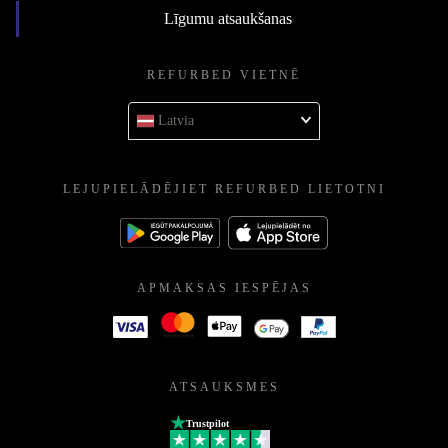
Līgumu atsaukšanas
REFURBED VIETNĒ
Latvia
LEJUPIELĀDĒJIET REFURBED LIETOTNI
APMAKSAS IESPĒJAS
ATSAUKSMES
Trustpilot