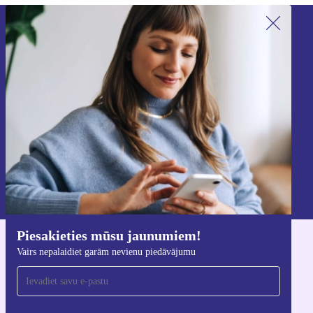
Piesakieties mūsu jaunumu
saņemšanai!
Nekad vairs nepalaidiet garām nevienu
piedāvājumu.
Reģistrēties
Informāciju par personas datu izmantošanu varat atrast mūsu
Privātuma politikā
.
Piesakieties mūsu jaunumiem!
Lejupielādējiet refurbed lietotni
Vairs nepalaidiet garām nevienu piedāvājumu
iOS un Android ierīcēm