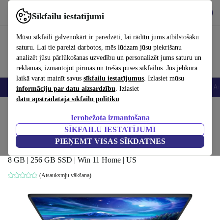
Lejupielādēt lietotni
Lejupielādēt
Sīkfailu iestatījumi
Izmantojiet refurbed ātri un viegli
Mūsu sīkfaili galvenokārt ir paredzēti, lai rādītu jums atbilstošāku
saturu. Lai tie pareizi darbotos, mēs lūdzam jūsu piekrišanu
analizēt jūsu pārlūkošanas uzvedību un personalizēt jums saturu un
reklāmas, izmantojot pirmās un trešās puses sīkfailus. Jūs jebkurā
laikā varat mainīt savus
sīkfailu iestatījumus
. Izlasiet mūsu
Viedtālruņi
Portatīvie datori
Planšetes
Viedpulksteņi
Aksesuāri
Au
informāciju par datu aizsardzību
. Izlasiet
datu apstrādātāja sīkfailu politiku
Sākums
Produkti
Portatīvie datori
Dell portatīvie datori
Ierobežota izmantošana
SĪKFAILU IESTATĪJUMI
Dell Vostro 15 3510 | i5-1135G7 |
PIEŅEMT VISAS SĪKDATNES
15.6collu
8 GB | 256 GB SSD | Win 11 Home | US
(Atsauksmju vākšana)