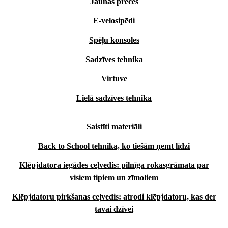
Jaunās preces
E-velosipēdi
Spēļu konsoles
Sadzīves tehnika
Virtuve
Lielā sadzīves tehnika
Saistīti materiāli
Back to School tehnika, ko tiešām ņemt līdzi
Klēpjdatora iegādes ceļvedis: pilnīga rokasgrāmata par
visiem tipiem un zīmoliem
Klēpjdatoru pirkšanas ceļvedis: atrodi klēpjdatoru, kas der
tavai dzīvei