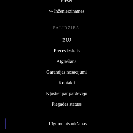
Presei
↪ Inženierzinātnes
PALĪDZĪBA
BUJ
Preces izskats
Atgriešana
Garantijas nosacījumi
Kontakti
Kļūstiet par pārdevēju
Piegādes statuss
Līgumu atsaukšanas