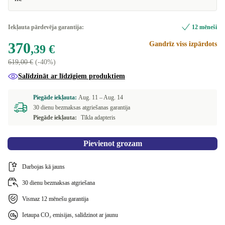
+30,00 €
FI (QWERTY)
+30,00 €
Iekļauta pārdevēja garantija:
12 mēneši
370
Gandrīz viss izpārdots
FR (AZERTY)
+30,00 €
,39 €
619,00 €
(-40%)
BE (AZERTY)
+30,00 €
Salīdzināt ar līdzīgiem produktiem
NL (QWERTY)
+30,00 €
Piegāde iekļauta:
Aug. 11 –
Aug. 14
30 dienu bezmaksas atgriešanas garantija
PL (QWERTY)
+30,00 €
Piegāde iekļauta:
Tīkla adapteris
PT (QWERTY)
+30,00 €
Pievienot grozam
SE (QWERTY)
+30,00 €
Darbojas kā jauns
SI (QWERTZ)
+30,00 €
30 dienu bezmaksas atgriešana
Vismaz 12 mēnešu garantija
SK (QWERTZ)
+30,00 €
Ietaupa CO₂ emisijas, salīdzinot ar jaunu