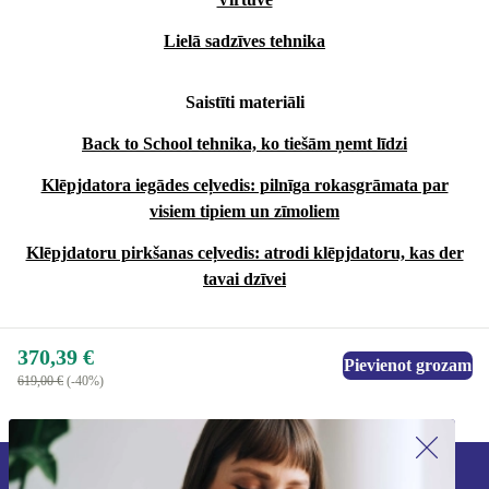
Lielā sadzīves tehnika
Saistīti materiāli
Back to School tehnika, ko tiešām ņemt līdzi
Klēpjdatora iegādes ceļvedis: pilnīga rokasgrāmata par
visiem tipiem un zīmoliem
Klēpjdatoru pirkšanas ceļvedis: atrodi klēpjdatoru, kas der
tavai dzīvei
370,39 €
Pievienot grozam
619,00 €
(-40%)