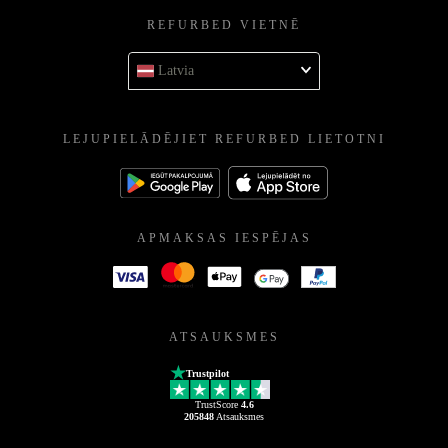
REFURBED VIETNĒ
Latvia
LEJUPIELĀDĒJIET REFURBED LIETOTNI
APMAKSAS IESPĒJAS
ATSAUKSMES
Trustpilot
TrustScore
4.6
205848
Atsauksmes