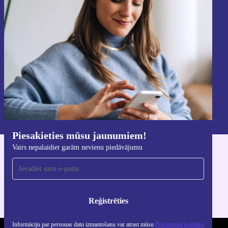
Piesakieties mūsu jaunumu
saņemšanai!
Nekad vairs nepalaidiet garām nevienu
piedāvājumu.
Reģistrēties
Informāciju par personas datu izmantošanu varat atrast mūsu
Privātuma politikā
.
Piesakieties mūsu jaunumiem!
Vairs nepalaidiet garām nevienu piedāvājumu
Lejupielādējiet refurbed lietotni
iOS un Android ierīcēm
Reģistrēties
Informāciju par personas datu izmantošanu var atrast mūsu
Privātuma politikā