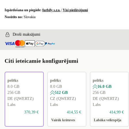
UK (QWERTY)
+30,00 €
Izpārdošana un piegāde:
furbify s.r.o.
|
Visi piedāvājumi
Nosūtīts no:
Slovakia
Droši maksājumi
Citi ieteicamie konfigurējumi
pelēks
pelēks
pelēks
8.0 GB
8.0 GB
16.0 GB
256 GB
512 GB
256 GB
DE (QWERTZ)
CZ (QWERTZ)
DE (QWERTZ)
Labs
Labs
Labs
370,39 €
414,55 €
414,99 €
Vairāk krātuves
Labāka veiktspēja