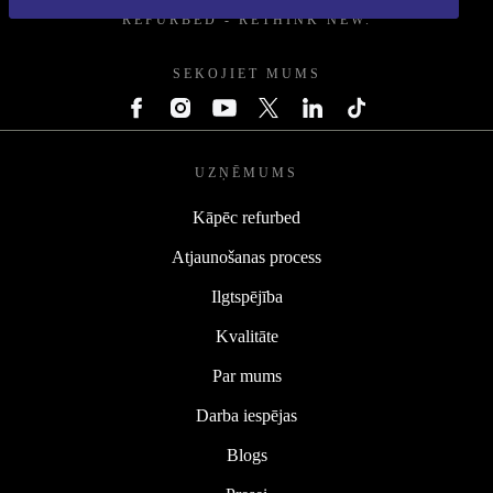
REFURBED - RETHINK NEW.
SEKOJIET MUMS
UZŅĒMUMS
Kāpēc refurbed
Atjaunošanas process
Ilgtspējība
Kvalitāte
Par mums
Darba iespējas
Blogs