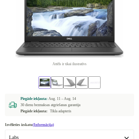
Attēls ir tikai ilustratīvs
Piegāde iekļauta:
Aug. 11 –
Aug. 14
30 dienu bezmaksas atgriešanas garantija
Piegāde iekļauta:
Tīkla adapteris
Izvēlieties izskatu
(Informācija)
Labs