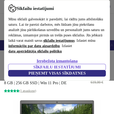
Lejupielādēt lietotni
Lejupielādēt
Sīkfailu iestatījumi
Izmantojiet refurbed ātri un viegli
Mūsu sīkfaili galvenokārt ir paredzēti, lai rādītu jums atbilstošāku
saturu. Lai tie pareizi darbotos, mēs lūdzam jūsu piekrišanu
analizēt jūsu pārlūkošanas uzvedību un personalizēt jums saturu un
reklāmas, izmantojot pirmās un trešās puses sīkfailus. Jūs jebkurā
laikā varat mainīt savus
sīkfailu iestatījumus
. Izlasiet mūsu
Viedtālruņi
Portatīvie datori
Planšetes
Viedpulksteņi
Aksesuāri
Au
informāciju par datu aizsardzību
. Izlasiet
datu apstrādātāja sīkfailu politiku
Sākums
Produkti
Portatīvie datori
Dell portatīvie datori
Ierobežota izmantošana
SĪKFAILU IESTATĪJUMI
Dell Latitude 3510 | i5-10210U |
PIEŅEMT VISAS SĪKDATNES
15.6"
370
,39 €
619,00 €
8 GB | 256 GB SSD | Win 11 Pro | DE
(1 atsauksme)