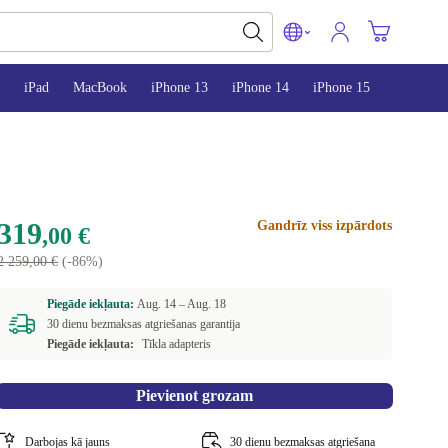
iPad
MacBook
iPhone 13
iPhone 14
iPhone 15
319
Gandrīz viss izpārdots
,00 €
2 259,00 €
(-86%)
Piegāde iekļauta:
Aug. 14 –
Aug. 18
30 dienu bezmaksas atgriešanas garantija
Piegāde iekļauta:
Tīkla adapteris
Pievienot grozam
Darbojas kā jauns
30 dienu bezmaksas atgriešana