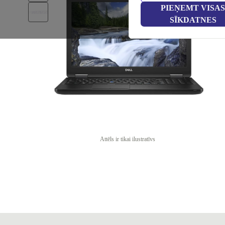
PIEŅEMT VISAS
SĪKDATNES
Attēls ir tikai ilustratīvs