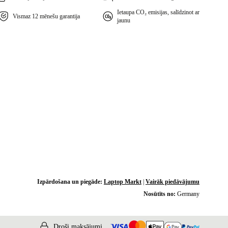
Ietaupa CO₂ emisijas, salīdzinot ar
Vismaz 12 mēnešu garantija
jaunu
Izpārdošana un piegāde:
Laptop Markt
|
Vairāk piedāvājumu
Nosūtīts no:
Germany
Droši maksājumi