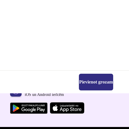
Pievienot grozam
Lejupielādējiet refurbed lietotni
iOS un Android ierīcēm