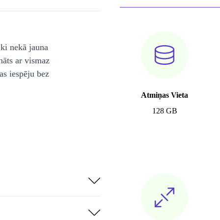
āki nekā jauna
nāts ar vismaz
as iespēju bez
Atmiņas Vieta
128 GB