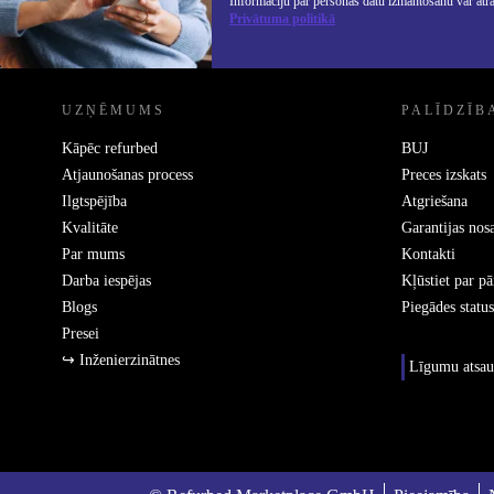
Informāciju par personas datu izmantošanu var atr
Privātuma politikā
REFURBED - RETHINK NEW.
UZŅĒMUMS
PALĪDZĪB
Kāpēc refurbed
BUJ
Atjaunošanas process
Preces izskats
Ilgtspējība
Atgriešana
Kvalitāte
Garantijas nos
Par mums
Kontakti
Darba iespējas
Kļūstiet par p
Blogs
Piegādes status
Presei
↪ Inženierzinātnes
Līgumu atsau