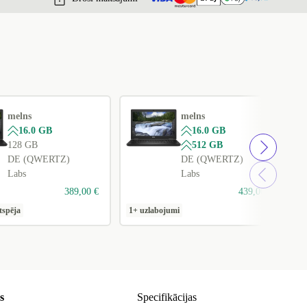
melns
melns
16.0 GB
16.0 GB
128 GB
512 GB
DE (QWERTZ)
DE (QWERTZ)
Labs
Labs
389,00 €
439,00 €
tspēja
1+ uzlabojumi
1
s
Specifikācijas