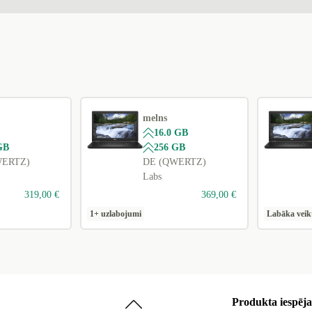
melns
16.0 GB
GB
256 GB
WERTZ)
DE (QWERTZ)
Labs
319,00 €
369,00 €
1+ uzlabojumi
Labāka veik
Produkta iespēja