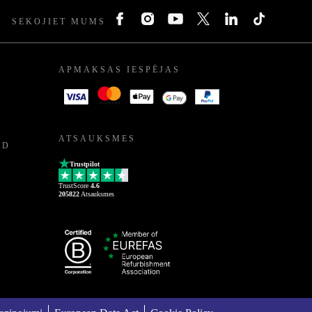
SEKOJIET MUMS
APMAKSAS IESPĒJAS
ATSAUKSMES
ED
Trustpilot
TrustScore
4.6
205822
Atsauksmes