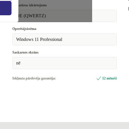
128 GB
Tastatūras izkārtojums
256 GB
DE (QWERTZ)
512 GB
+50,00 €
Operētājsistēma
1000 GB
+150,00 €
Windows 11 Professional
Saskarnes ekrāns
nē
Iekļauta pārdevēja garantija:
12 mēneši