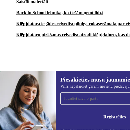
Saistīti materiāli
Back to School tehnika, ko tiešām ņemt līdzi
Klēpjdatora iegādes ceļvedis: pilnīga rokasgrāmata par v
Klēpjdatoru pirkšanas ceļvedis: atrodi klēpjdatoru, kas de
Piesakieties mūsu jaunumi
319,00 €
2 259,00 €
(-86%)
Vairs nepalaidiet garām nevienu piedāvāj
Piesakieties mūsu jaunumu
saņemšanai!
Nekad vairs nepalaidiet garām nevienu
piedāvājumu.
Info
Priv
Reģistrēties