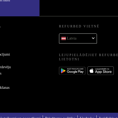
ast mūsu
A
REFURBED VIETNĒ
Latvia
acījumi
LEJUPIELĀDĒJIET REFURB
LIETOTNI
ārdevēju
s
kšanas