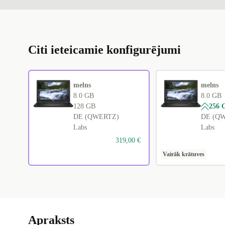
Citi ieteicamie konfigurējumi
melns
melns
8.0 GB
8.0 GB
128 GB
256 
DE (QWERTZ)
DE (Q
Labs
Labs
319,00 €
Vairāk krātuves
Apraksts