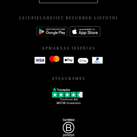
LEJUPIELĀDĒJIET REFURBED LIETOTNI
APMAKSAS IESPĒJAS
ATSAUKSMES
Trustpilot
TrustScore
4.6
205718
Atsauksmes