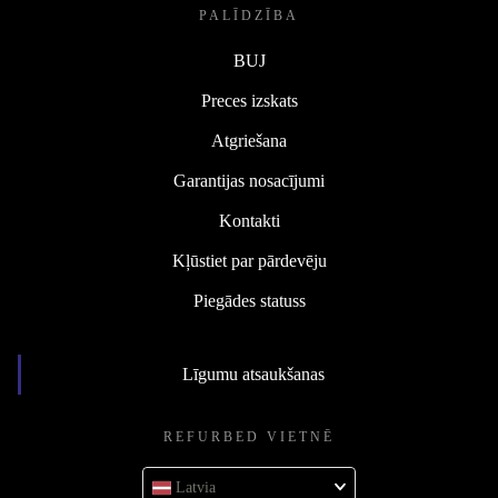
PALĪDZĪBA
BUJ
Preces izskats
Atgriešana
Garantijas nosacījumi
Kontakti
Kļūstiet par pārdevēju
Piegādes statuss
Līgumu atsaukšanas
REFURBED VIETNĒ
Latvia