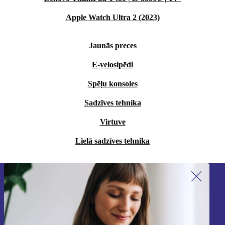
Apple Watch Ultra 2 (2023)
Jaunās preces
E-velosipēdi
Spēļu konsoles
Sadzīves tehnika
Virtuve
Lielā sadzīves tehnika
Piesakieties mūsu jaunumu
saņemšanai!
Nekad vairs nepalaidiet garām nevienu
piedāvājumu.