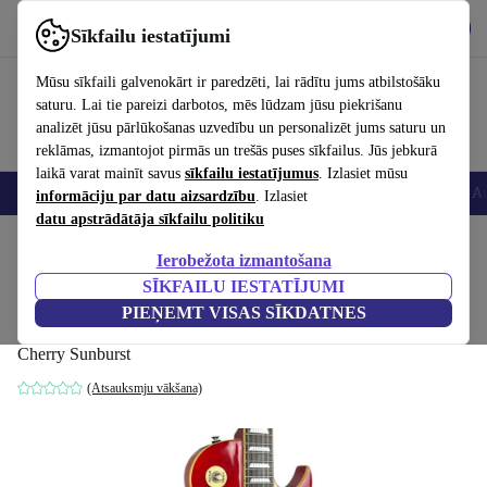
Lejupielādēt lietotni
Lejupielādēt
Sīkfailu iestatījumi
Izmantojiet refurbed ātri un viegli
Mūsu sīkfaili galvenokārt ir paredzēti, lai rādītu jums atbilstošāku
saturu. Lai tie pareizi darbotos, mēs lūdzam jūsu piekrišanu
analizēt jūsu pārlūkošanas uzvedību un personalizēt jums saturu un
reklāmas, izmantojot pirmās un trešās puses sīkfailus. Jūs jebkurā
laikā varat mainīt savus
sīkfailu iestatījumus
. Izlasiet mūsu
Viedtālruņi
Portatīvie datori
Planšetes
Viedpulksteņi
Aksesuāri
Au
informāciju par datu aizsardzību
. Izlasiet
datu apstrādātāja sīkfailu politiku
Sākums
Produkti
Mājsaimniecība
Mūzikas Instrumenti
Ierobežota izmantošana
SĪKFAILU IESTATĪJUMI
Coxx Let’s Roll Standard Model - Cherry
PIEŅEMT VISAS SĪKDATNES
Sunburst
Cherry Sunburst
(Atsauksmju vākšana)