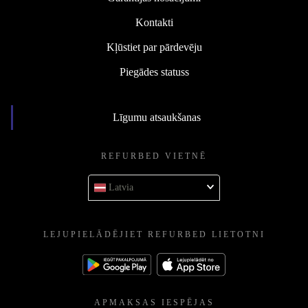
Kontakti
Kļūstiet par pārdevēju
Piegādes statuss
Līgumu atsaukšanas
REFURBED VIETNĒ
Latvia
LEJUPIELĀDĒJIET REFURBED LIETOTNI
APMAKSAS IESPĒJAS