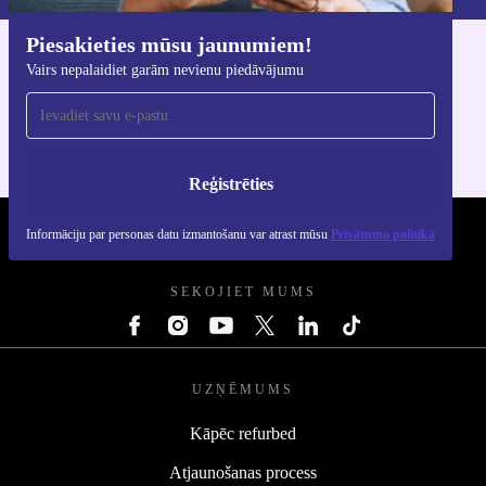
Piesakieties mūsu jaunumiem!
Lejupielādējiet refurbed lietotni
Vairs nepalaidiet garām nevienu piedāvājumu
iOS un Android ierīcēm
Reģistrēties
Informāciju par personas datu izmantošanu var atrast mūsu
Privātuma politikā
REFURBED - RETHINK NEW.
SEKOJIET MUMS
UZŅĒMUMS
Kāpēc refurbed
Atjaunošanas process