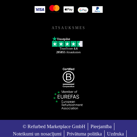
ATSAUKSMES
Trustpilot
TrustScore
4.6
205855
Atsauksmes
© Refurbed Marketplace GmbH
Pieejamība
Noteikumi un nosacījumi
Privātuma politika
Uzdruka