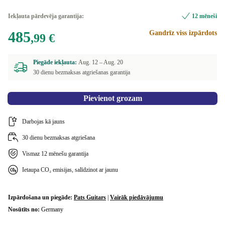
Iekļauta pārdevēja garantija:
12 mēneši
485
Gandrīz viss izpārdots
,99 €
Piegāde iekļauta:
Aug. 12 –
Aug. 20
30 dienu bezmaksas atgriešanas garantija
Pievienot grozam
Darbojas kā jauns
30 dienu bezmaksas atgriešana
Vismaz 12 mēnešu garantija
Ietaupa CO₂ emisijas, salīdzinot ar jaunu
Izpārdošana un piegāde:
Pats Guitars
|
Vairāk piedāvājumu
Nosūtīts no:
Germany