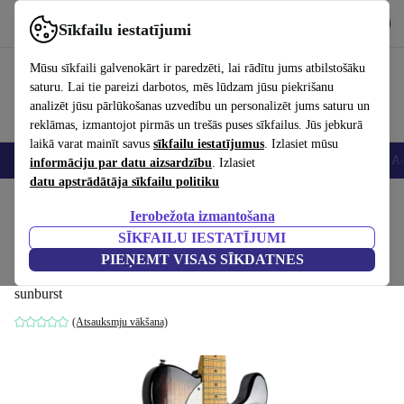
Lejupielādēt lietotni
Lejupielādēt
Sīkfailu iestatījumi
Izmantojiet refurbed ātri un viegli
Mūsu sīkfaili galvenokārt ir paredzēti, lai rādītu jums atbilstošāku
saturu. Lai tie pareizi darbotos, mēs lūdzam jūsu piekrišanu
analizēt jūsu pārlūkošanas uzvedību un personalizēt jums saturu un
reklāmas, izmantojot pirmās un trešās puses sīkfailus. Jūs jebkurā
laikā varat mainīt savus
sīkfailu iestatījumus
. Izlasiet mūsu
Viedtālruņi
Portatīvie datori
Planšetes
Viedpulksteņi
Aksesuāri
Au
informāciju par datu aizsardzību
. Izlasiet
datu apstrādātāja sīkfailu politiku
Sākums
Produkti
Mājsaimniecība
Mūzikas Instrumenti
Ierobežota izmantošana
SĪKFAILU IESTATĪJUMI
Cheri Telecaster Thinline -
PIEŅEMT VISAS SĪKDATNES
Sunburst
485
,99 €
sunburst
(Atsauksmju vākšana)