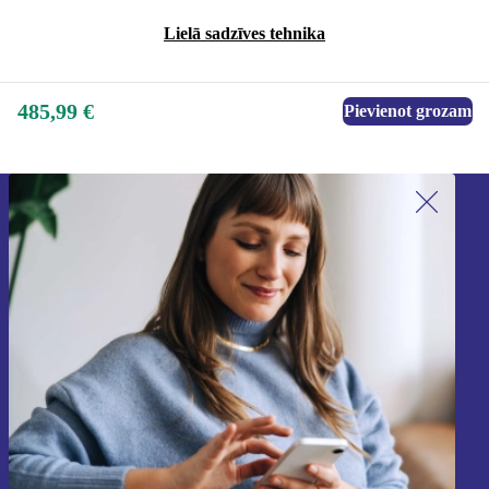
Lielā sadzīves tehnika
485,99 €
Pievienot grozam
Piesakieties mūsu jaunumu
saņemšanai!
Nekad vairs nepalaidiet garām nevienu
piedāvājumu.
Reģistrēties
Informāciju par personas datu izmantošanu varat atrast mūsu
Privātuma politikā
.