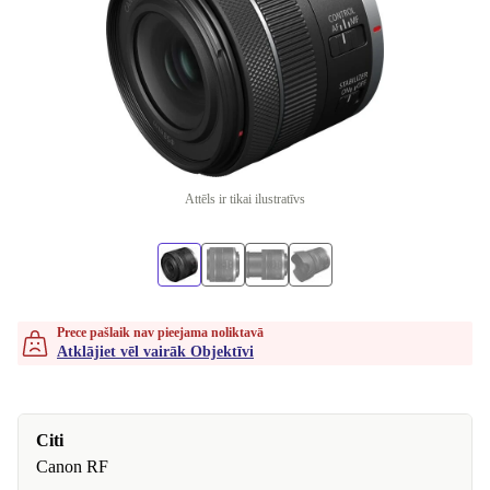
Attēls ir tikai ilustratīvs
Prece pašlaik nav pieejama noliktavā
Atklājiet vēl vairāk Objektīvi
Citi
Canon RF