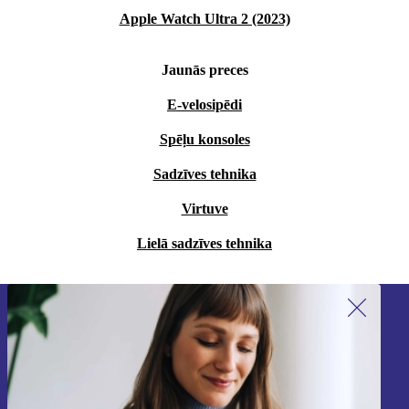
Apple Watch Ultra 2 (2023)
Jaunās preces
E-velosipēdi
Spēļu konsoles
Sadzīves tehnika
Virtuve
Lielā sadzīves tehnika
Piesakieties mūsu jaunumu
saņemšanai!
Nekad vairs nepalaidiet garām nevienu
piedāvājumu.