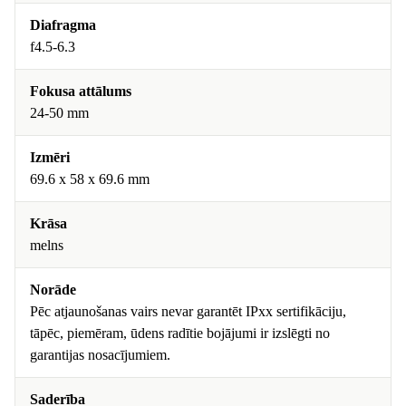
Diafragma
f4.5-6.3
Fokusa attālums
24-50 mm
Izmēri
69.6 x 58 x 69.6 mm
Krāsa
melns
Norāde
Pēc atjaunošanas vairs nevar garantēt IPxx sertifikāciju,
tāpēc, piemēram, ūdens radītie bojājumi ir izslēgti no
garantijas nosacījumiem.
Saderība