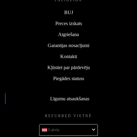
PALĪDZĪBA
BUJ
Preces izskats
Atgriešana
Garantijas nosacījumi
Kontakti
Kļūstiet par pārdevēju
Piegādes statuss
Līgumu atsaukšanas
REFURBED VIETNĒ
Latvia