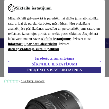
Lejupielādēt lietotni
Lejupielādēt
Sīkfailu iestatījumi
Izmantojiet refurbed ātri un viegli
Mūsu sīkfaili galvenokārt ir paredzēti, lai rādītu jums atbilstošāku
saturu. Lai tie pareizi darbotos, mēs lūdzam jūsu piekrišanu
analizēt jūsu pārlūkošanas uzvedību un personalizēt jums saturu un
reklāmas, izmantojot pirmās un trešās puses sīkfailus. Jūs jebkurā
laikā varat mainīt savus
sīkfailu iestatījumus
. Izlasiet mūsu
Viedtālruņi
Portatīvie datori
Planšetes
Viedpulksteņi
Aksesuāri
Au
informāciju par datu aizsardzību
. Izlasiet
datu apstrādātāja sīkfailu politiku
Sākums
Produkti
Kameras
Objektīvi
Ierobežota izmantošana
SĪKFAILU IESTATĪJUMI
Canon RF 24-50mm 4.5-6.3 IS STM
PIEŅEMT VISAS SĪKDATNES
Melna
(Atsauksmju vākšana)