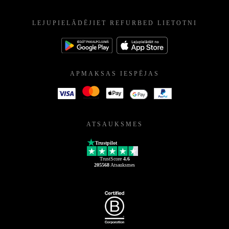
LEJUPIELĀDĒJIET REFURBED LIETOTNI
APMAKSAS IESPĒJAS
ATSAUKSMES
Trustpilot
TrustScore
4.6
205568
Atsauksmes