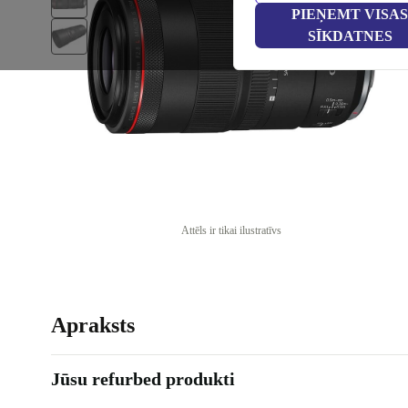
PIEŅEMT VISAS
SĪKDATNES
Attēls ir tikai ilustratīvs
Apraksts
Jūsu refurbed produkti