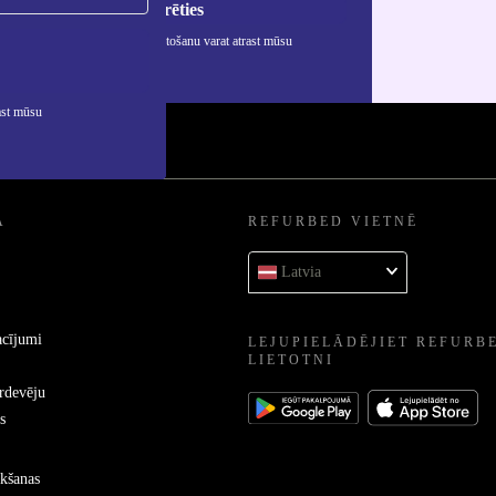
Reģistrēties
rmāciju par personas datu izmantošanu varat atrast mūsu
ātuma politikā
.
ast mūsu
A
REFURBED VIETNĒ
Latvia
acījumi
LEJUPIELĀDĒJIET REFURB
LIETOTNI
ārdevēju
s
kšanas