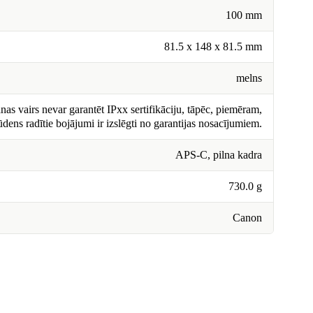
100 mm
81.5 x 148 x 81.5 mm
melns
nas vairs nevar garantēt IPxx sertifikāciju, tāpēc, piemēram,
ūdens radītie bojājumi ir izslēgti no garantijas nosacījumiem.
APS-C, pilna kadra
730.0 g
Canon