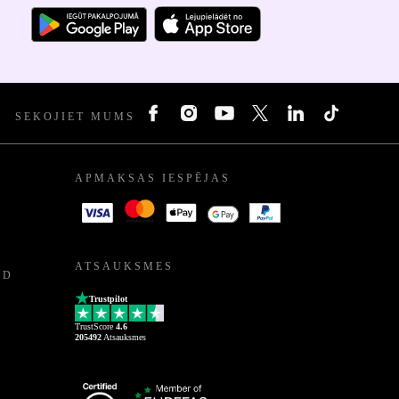
SEKOJIET MUMS
APMAKSAS IESPĒJAS
ATSAUKSMES
ED
Trustpilot
TrustScore
4.6
205492
Atsauksmes