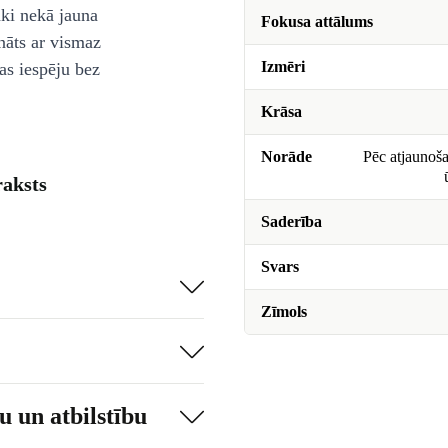
āki nekā jauna
Fokusa attālums
nāts ar vismaz
Izmēri
as iespēju bez
Krāsa
Norāde
Pēc atjaunoša
aksts
Saderība
Svars
Zīmols
 un atbilstību