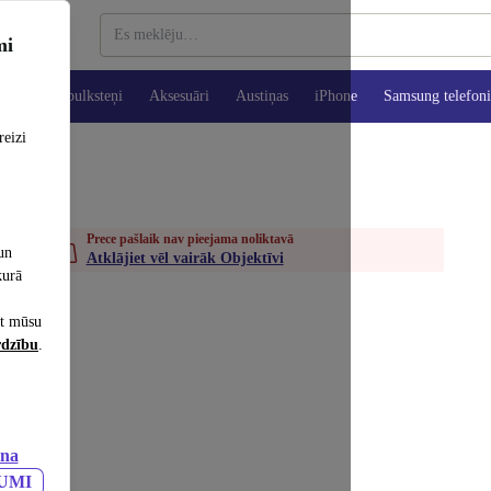
mi
es
Viedpulksteņi
Aksesuāri
Austiņas
iPhone
Samsung telefoni
reizi
Prece pašlaik nav pieejama noliktavā
un
Atklājiet vēl vairāk Objektīvi
kurā
et mūsu
rdzību
.
ana
JUMI