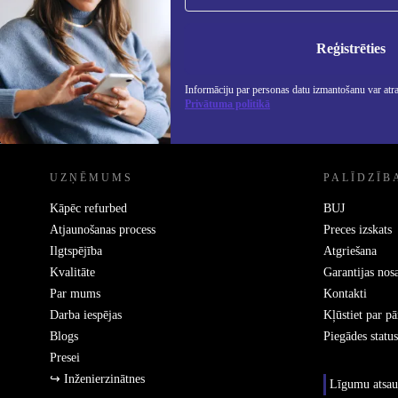
Nekad vairs nepalaidiet garām nevienu
piedāvājumu.
Info
Priv
Reģistrēties
Informāciju par personas datu izmantošanu var atr
Privātuma politikā
REFURBED - RETHINK NEW.
UZŅĒMUMS
PALĪDZĪB
Kāpēc refurbed
BUJ
Atjaunošanas process
Preces izskats
Ilgtspējība
Atgriešana
Kvalitāte
Garantijas nos
Par mums
Kontakti
Darba iespējas
Kļūstiet par p
Blogs
Piegādes status
Presei
↪ Inženierzinātnes
Līgumu atsau