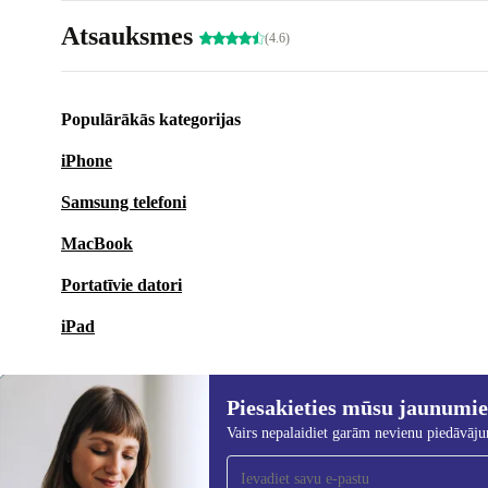
Atsauksmes
(4.6)
Populārākās kategorijas
iPhone
Samsung telefoni
MacBook
Portatīvie datori
iPad
Piesakieties mūsu jaunumi
Vairs nepalaidiet garām nevienu piedāvāj
Piesakieties mūsu jaunumu
saņemšanai!