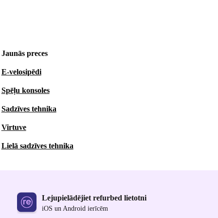
Jaunās preces
E-velosipēdi
Spēļu konsoles
Sadzīves tehnika
Virtuve
Lielā sadzīves tehnika
Lejupielādējiet refurbed lietotni
iOS un Android ierīcēm