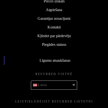
Preces izskats
Atgriešana
Garantijas nosacījumi
Kontakti
Kļūstiet par pārdevēju
Piegādes statuss
Līgumu atsaukšanas
REFURBED VIETNĒ
Latvia
LEJUPIELĀDĒJIET REFURBED LIETOTNI