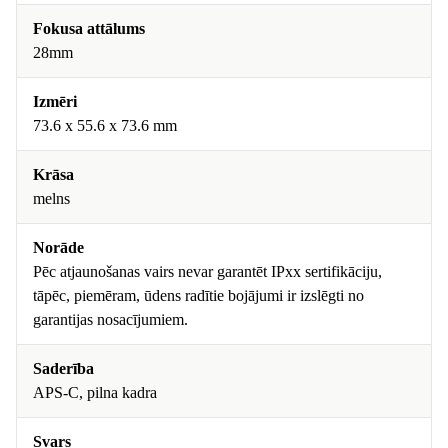
Fokusa attālums
28mm
Izmēri
73.6 x 55.6 x 73.6 mm
Krāsa
melns
Norāde
Pēc atjaunošanas vairs nevar garantēt IPxx sertifikāciju,
tāpēc, piemēram, ūdens radītie bojājumi ir izslēgti no
garantijas nosacījumiem.
Saderība
APS-C, pilna kadra
Svars