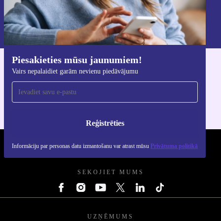
Reģistrēties
Informāciju par personas datu izmantošanu varat atrast mūsu
Privātuma politikā
.
Piesakieties mūsu jaunumiem!
Lejupielādējiet refurbed lietotni
Vairs nepalaidiet garām nevienu piedāvājumu
iOS un Android ierīcēm
Reģistrēties
Informāciju par personas datu izmantošanu var atrast mūsu
Privātuma politikā
REFURBED - RETHINK NEW.
SEKOJIET MUMS
UZŅĒMUMS