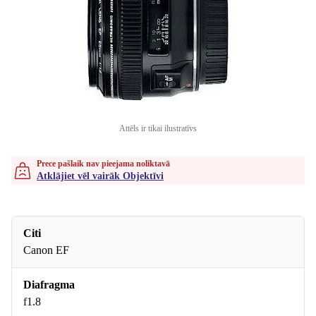
Attēls ir tikai ilustratīvs
Prece pašlaik nav pieejama noliktavā
Atklājiet vēl vairāk Objektīvi
Citi
Canon EF
Diafragma
f1.8