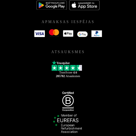
APMAKSAS IESPĒJAS
ATSAUKSMES
Trustpilot
TrustScore
4.6
205782
Atsauksmes