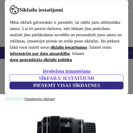
Lejupielādēt lietotni
Lejupielādēt
Sīkfailu iestatījumi
Izmantojiet refurbed ātri un viegli
Mūsu sīkfaili galvenokārt ir paredzēti, lai rādītu jums atbilstošāku
saturu. Lai tie pareizi darbotos, mēs lūdzam jūsu piekrišanu
analizēt jūsu pārlūkošanas uzvedību un personalizēt jums saturu un
reklāmas, izmantojot pirmās un trešās puses sīkfailus. Jūs jebkurā
laikā varat mainīt savus
sīkfailu iestatījumus
. Izlasiet mūsu
Viedtālruņi
Portatīvie datori
Planšetes
Viedpulksteņi
Aksesuāri
Au
informāciju par datu aizsardzību
. Izlasiet
datu apstrādātāja sīkfailu politiku
Sākums
Produkti
Kameras
Objektīvi
Ierobežota izmantošana
SĪKFAILU IESTATĪJUMI
Canon EF 28mm 1.8 USM
PIEŅEMT VISAS SĪKDATNES
Melns
(Atsauksmju vākšana)