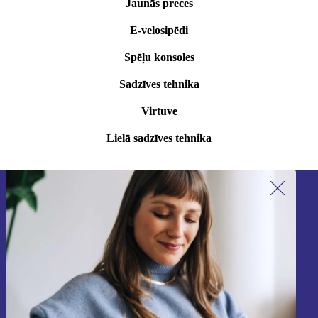
Jaunās preces
E-velosipēdi
Spēļu konsoles
Sadzīves tehnika
Virtuve
Lielā sadzīves tehnika
Piesakieties mūsu jaunumu
saņemšanai!
Nekad vairs nepalaidiet garām nevienu
piedāvājumu.