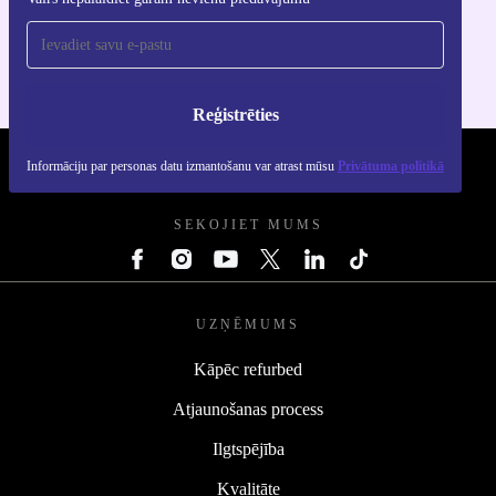
iOS un Android ierīcēm
Reģistrēties
Informāciju par personas datu izmantošanu var atrast mūsu
Privātuma politikā
REFURBED - RETHINK NEW.
SEKOJIET MUMS
UZŅĒMUMS
Kāpēc refurbed
Atjaunošanas process
Ilgtspējība
Kvalitāte