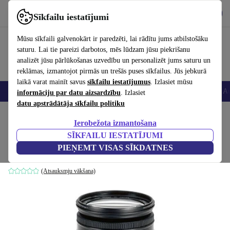
Lejupielādēt lietotni
Lejupielādēt
Sīkfailu iestatījumi
Izmantojiet refurbed ātri un viegli
Mūsu sīkfaili galvenokārt ir paredzēti, lai rādītu jums atbilstošāku
saturu. Lai tie pareizi darbotos, mēs lūdzam jūsu piekrišanu
analizēt jūsu pārlūkošanas uzvedību un personalizēt jums saturu un
reklāmas, izmantojot pirmās un trešās puses sīkfailus. Jūs jebkurā
laikā varat mainīt savus
sīkfailu iestatījumus
. Izlasiet mūsu
Viedtālruņi
Portatīvie datori
Planšetes
Viedpulksteņi
Aksesuāri
Au
informāciju par datu aizsardzību
. Izlasiet
datu apstrādātāja sīkfailu politiku
Sākums
Produkti
Kameras
Objektīvi
Ierobežota izmantošana
SĪKFAILU IESTATĪJUMI
Canon EF 28–200 mm 3,5–5,6 USM
PIEŅEMT VISAS SĪKDATNES
Melna
(Atsauksmju vākšana)