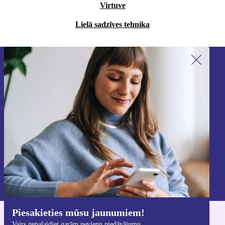
Virtuve
Lielā sadzīves tehnika
Piesakieties mūsu jaunumu
saņemšanai!
Nekad vairs nepalaidiet garām nevienu
piedāvājumu.
Reģistrēties
Informāciju par personas datu izmantošanu varat atrast mūsu
Privātuma politikā
.
Piesakieties mūsu jaunumiem!
Lejupielādējiet refurbed lietotni
Vairs nepalaidiet garām nevienu piedāvājumu