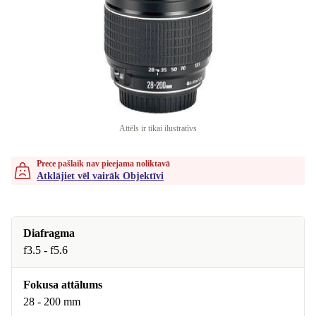
Attēls ir tikai ilustratīvs
Prece pašlaik nav pieejama noliktavā
Atklājiet vēl vairāk Objektīvi
Diafragma
f3.5 - f5.6
Fokusa attālums
28 - 200 mm