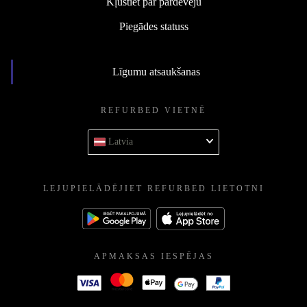
Kļūstiet par pārdevēju
Piegādes statuss
Līgumu atsaukšanas
REFURBED VIETNĒ
Latvia
LEJUPIELĀDĒJIET REFURBED LIETOTNI
APMAKSAS IESPĒJAS