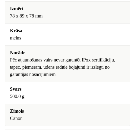
Izmēri
78 x 89 x 78 mm
Krāsa
melns
Norāde
Pēc atjaunošanas vairs nevar garantēt IPxx sertifikāciju,
tāpēc, piemēram, ūdens radītie bojājumi ir izslēgti no
garantijas nosacījumiem.
Svars
500.0 g
Zīmols
Canon