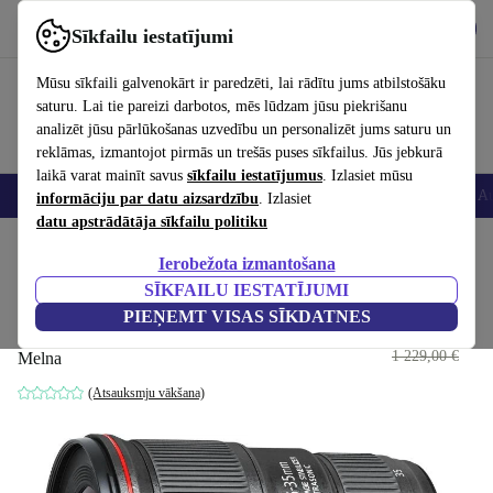
Lejupielādēt lietotni
Lejupielādēt
Sīkfailu iestatījumi
Izmantojiet refurbed ātri un viegli
Mūsu sīkfaili galvenokārt ir paredzēti, lai rādītu jums atbilstošāku
saturu. Lai tie pareizi darbotos, mēs lūdzam jūsu piekrišanu
analizēt jūsu pārlūkošanas uzvedību un personalizēt jums saturu un
reklāmas, izmantojot pirmās un trešās puses sīkfailus. Jūs jebkurā
laikā varat mainīt savus
sīkfailu iestatījumus
. Izlasiet mūsu
Viedtālruņi
Portatīvie datori
Planšetes
Viedpulksteņi
Aksesuāri
Au
informāciju par datu aizsardzību
. Izlasiet
datu apstrādātāja sīkfailu politiku
Sākums
Produkti
Kameras
Objektīvi
Ierobežota izmantošana
SĪKFAILU IESTATĪJUMI
Canon EF 16-35mm 4.0 L IS
PIEŅEMT VISAS SĪKDATNES
USM
644
,00 €
1 229,00 €
Melna
(Atsauksmju vākšana)