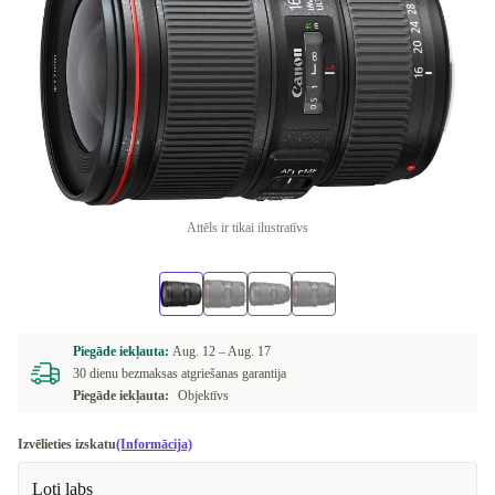
Attēls ir tikai ilustratīvs
Piegāde iekļauta:
Aug. 12 –
Aug. 17
30 dienu bezmaksas atgriešanas garantija
Piegāde iekļauta:
Objektīvs
Izvēlieties izskatu
(Informācija)
Ļoti labs