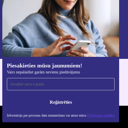
piedāvājumu.
Reģistrēties
Informāciju par personas datu izmantošanu varat atrast mūsu
Privātuma politikā
.
Piesakieties mūsu jaunumiem!
Lejupielādējiet refurbed lietotni
Vairs nepalaidiet garām nevienu piedāvājumu
iOS un Android ierīcēm
Reģistrēties
Informāciju par personas datu izmantošanu var atrast mūsu
Privātuma politikā
REFURBED - RETHINK NEW.