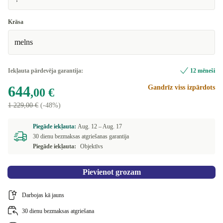
Krāsa
melns
Iekļauta pārdevēja garantija:
12 mēneši
644
Gandrīz viss izpārdots
,00 €
1 229,00 €
(-48%)
Piegāde iekļauta:
Aug. 12 –
Aug. 17
30 dienu bezmaksas atgriešanas garantija
Piegāde iekļauta:
Objektīvs
Pievienot grozam
Darbojas kā jauns
30 dienu bezmaksas atgriešana