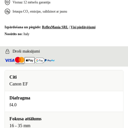
Vismaz 12 mēnešu garantija
Ietaupa CO₂ emisijas, salīdzinot ar jaunu
Izpārdošana un piegāde:
ReflexMania SRL
|
Visi piedāvājumi
Nosūtīts no:
Italy
Droši maksājumi
Citi
Canon EF
Diafragma
f4.0
Fokusa attālums
16 - 35 mm