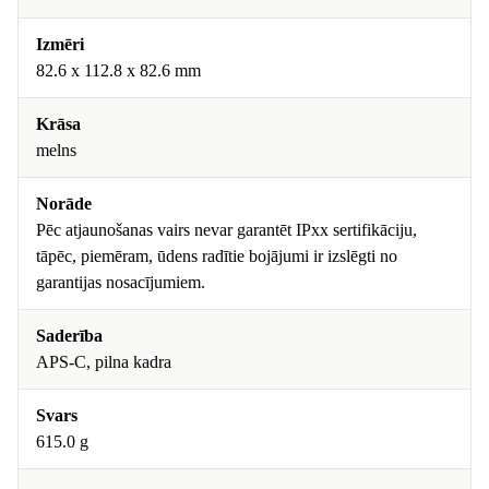
Izmēri
82.6 x 112.8 x 82.6 mm
Krāsa
melns
Norāde
Pēc atjaunošanas vairs nevar garantēt IPxx sertifikāciju,
tāpēc, piemēram, ūdens radītie bojājumi ir izslēgti no
garantijas nosacījumiem.
Saderība
APS-C, pilna kadra
Svars
615.0 g