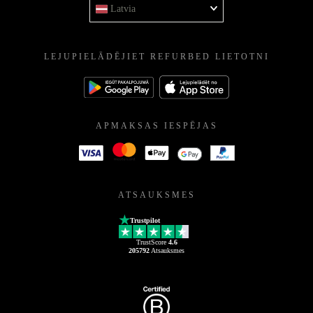
Latvia
LEJUPIELĀDĒJIET REFURBED LIETOTNI
APMAKSAS IESPĒJAS
ATSAUKSMES
Trustpilot
TrustScore
4.6
205792
Atsauksmes