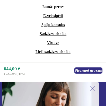
Jaunās preces
E-velosipēdi
Spēļu konsoles
Sadzīves tehnika
Virtuve
Lielā sadzīves tehnika
644,00 €
Pievienot grozam
1 229,00 €
(-48%)
Piesakieties mūsu jaunumu
saņemšanai!
Nekad vairs nepalaidiet garām nevienu