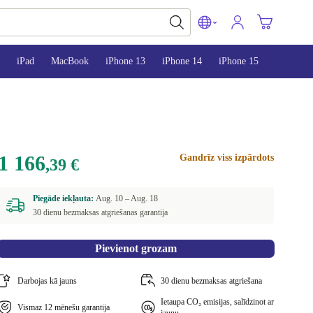
iPad
MacBook
iPhone 13
iPhone 14
iPhone 15
1 166
Gandrīz viss izpārdots
,39 €
Piegāde iekļauta:
Aug. 10 –
Aug. 18
30 dienu bezmaksas atgriešanas garantija
Pievienot grozam
Darbojas kā jauns
30 dienu bezmaksas atgriešana
Ietaupa CO₂ emisijas, salīdzinot ar
Vismaz 12 mēnešu garantija