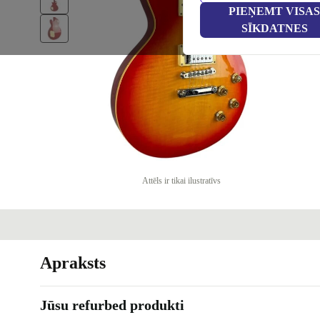
PIEŅEMT VISAS
SĪKDATNES
Attēls ir tikai ilustratīvs
Apraksts
Jūsu refurbed produkti