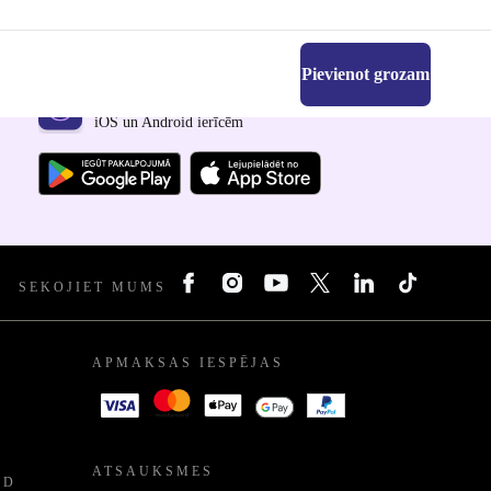
Pievienot grozam
Lejupielādējiet refurbed lietotni
iOS un Android ierīcēm
SEKOJIET MUMS
APMAKSAS IESPĒJAS
ATSAUKSMES
ED