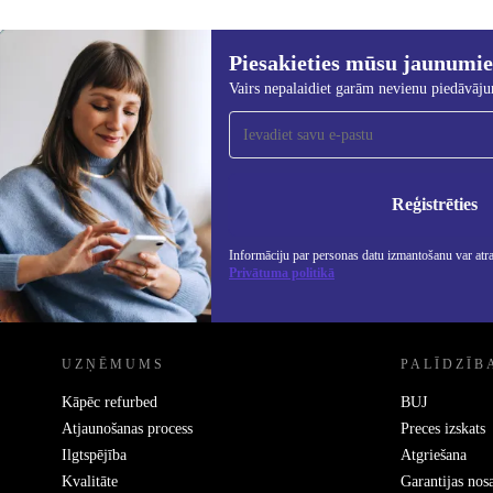
Piesakieties mūsu jaunumi
1 166,39 €
Vairs nepalaidiet garām nevienu piedāvāj
Piesakieties mūsu jaunumu
saņemšanai!
Nekad vairs nepalaidiet garām nevienu
piedāvājumu.
Info
Priv
Reģistrēties
Informāciju par personas datu izmantošanu var atr
Privātuma politikā
REFURBED - RETHINK NEW.
UZŅĒMUMS
PALĪDZĪB
Kāpēc refurbed
BUJ
Atjaunošanas process
Preces izskats
Ilgtspējība
Atgriešana
Kvalitāte
Garantijas nos