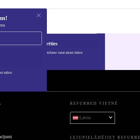
em!
umu
Reģistrēties
rmāciju par personas datu izmantošanu varat atrast mūsu
ātuma politikā
.
ast mūsu
A
REFURBED VIETNĒ
Latvia
acījumi
LEJUPIELĀDĒJIET REFURB