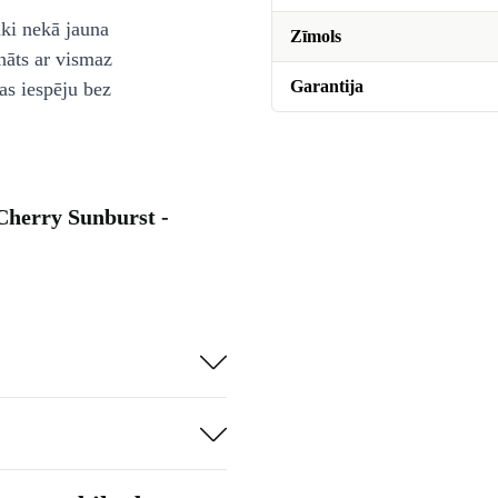
āki nekā jauna
Zīmols
nāts ar vismaz
Garantija
as iespēju bez
Cherry Sunburst -