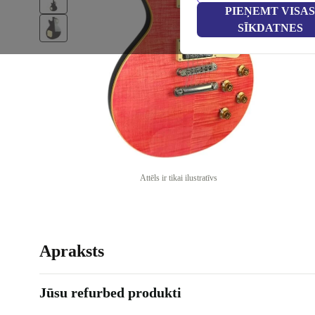
PIEŅEMT VISAS
SĪKDATNES
Attēls ir tikai ilustratīvs
Apraksts
Jūsu refurbed produkti