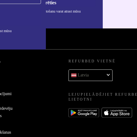
Reģistrēties
rmāciju par personas datu izmantošanu varat atrast mūsu
ātuma politikā
.
ast mūsu
A
REFURBED VIETNĒ
Latvia
acījumi
LEJUPIELĀDĒJIET REFURB
LIETOTNI
ārdevēju
s
kšanas