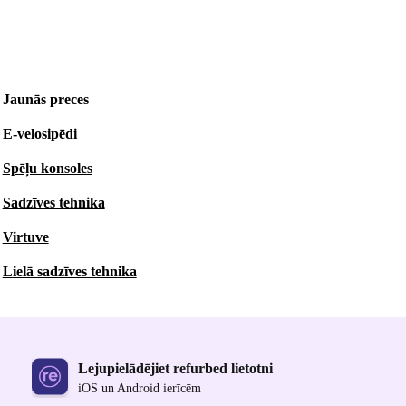
Jaunās preces
E-velosipēdi
Spēļu konsoles
Sadzīves tehnika
Virtuve
Lielā sadzīves tehnika
Lejupielādējiet refurbed lietotni
iOS un Android ierīcēm