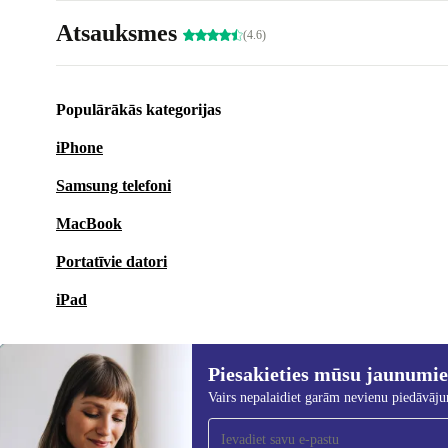
Atsauksmes
(4.6)
Populārākās kategorijas
iPhone
Samsung telefoni
MacBook
Portatīvie datori
iPad
Piesakieties mūsu jaunumi
Vairs nepalaidiet garām nevienu piedāvāj
Piesakieties mūsu jaunumu
saņemšanai!