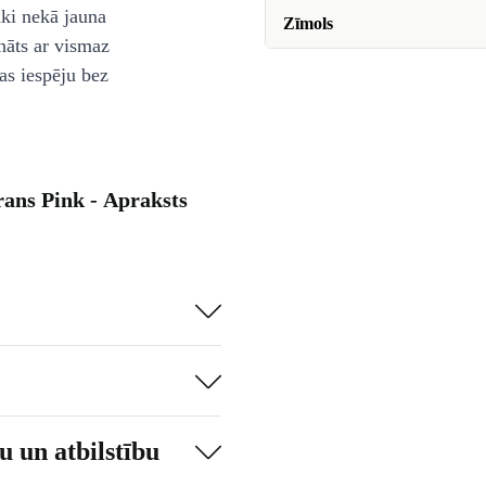
āki nekā jauna
Zīmols
nāts ar vismaz
as iespēju bez
ans Pink - Apraksts
 un atbilstību