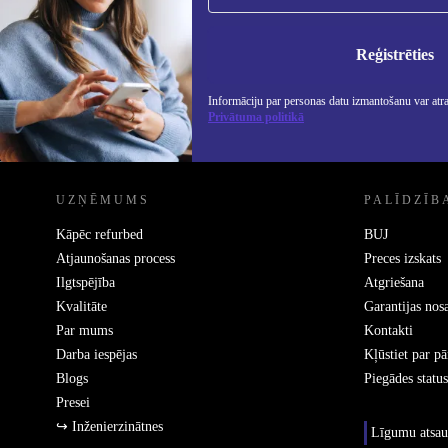
Nekad vairs nepalaidiet garām nevienu
piedāvājumu.
Info
Priv
Reģistrēties
Informāciju par personas datu izmantošanu var atr
Privātuma politikā
REFURBED - RETHINK NEW.
UZŅĒMUMS
PALĪDZĪB
Kāpēc refurbed
BUJ
Atjaunošanas process
Preces izskats
Ilgtspējība
Atgriešana
Kvalitāte
Garantijas nos
Par mums
Kontakti
Darba iespējas
Kļūstiet par p
Blogs
Piegādes status
Presei
↪ Inženierzinātnes
Līgumu atsau