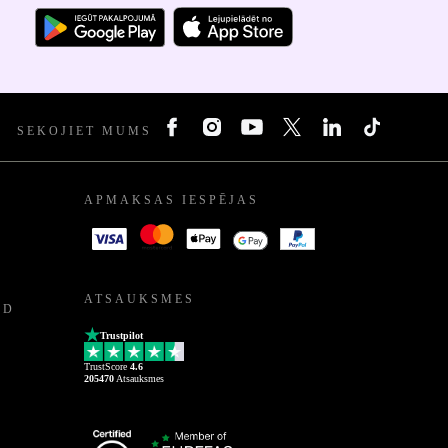
SEKOJIET MUMS
APMAKSAS IESPĒJAS
ATSAUKSMES
ED
Trustpilot
TrustScore
4.6
205470
Atsauksmes